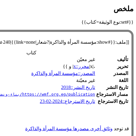
ملخص
{{#set:نوع الوثيقة=كتاب}}
[[ملف:{{#show:مؤسسة المرأة والذاكرة|?شعار|link=none}}|240عنصورة|يسار]]
كتاب
تأليف
غير معيّن
تحرير
،|x|
محرر::x
| و }}
المصدر
المصدر::مؤسسة المرأة والذاكرة
اللغة
غير معيّنة
تاريخ النشر
تاريخ النشر::2018
مسار الاسترجاع
https://wmf.org.eg/publication/بناء-ونضال-من-أرشيف-الحركة-النسوية/
تاريخ الاسترجاع
تاريخ الاسترجاع::2024-02-23
قد توجد
وثائق أخرى مصدرها مؤسسة المرأة والذاكرة