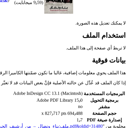
(9٫59 ميجابايت)
لا يمكنك تعديل هذه الصورة.
استخدام الملف
لا تربط أي صفحة إلى هذا الملف.
بيانات فوقية
هذا الملف يحوي معلومات إضافية، غالبا ما تكون ضمّنتها الكاميرا الر
إذا كان الملف قد عُدِّل عن حالته الأصلية فإنَّ بعض البيانات قد لا تعبِّر 
Adobe InDesign CC 13.1 (Macintosh)
البرمجيات المستخدمة
برمجية التحويل
Adobe PDF Library 15٫0
no
مشفر
حجم الصفحة
694٫488 x 827٫717 pts
إصدارة صيغة PDF
1٫7
مجلوبة من "
https://genderiyya.xyz/mw/index.php?title=ملف:بناء_ونضال_–_من_أرشيف_الحركة_النسوية.pdf&oldid=31480