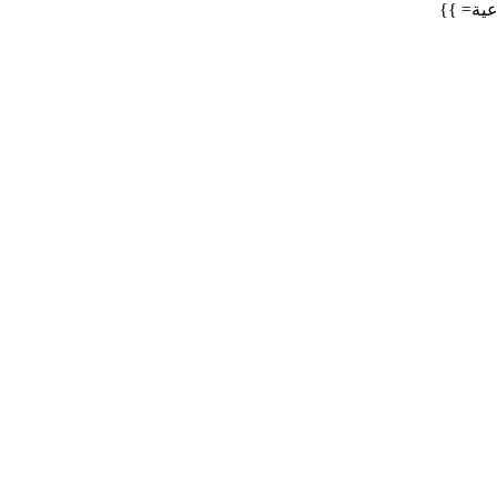
عية= }}