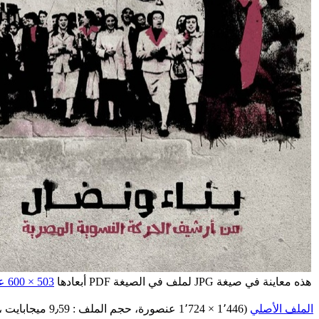
هذه معاينة في صيغة JPG لملف في الصيغة PDF أبعادها
503 × 600 عنصورة
الملف الأصلي
‏
(1٬446 × 1٬724 عنصورة، حجم الملف : 9٫59 ميجابايت ، نوع الملف :