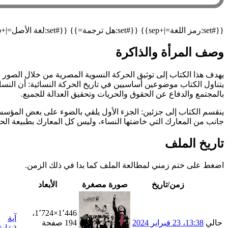
{{#set:رمز اللغة=|+sep}} {{#set:هل ترجمة=}} {{#set:لغة الأصل=|+sep}} {{#declare: العنوان=العنوان نسخة أرشيفية=نسخة أرشيفية العنوان الأصلي=العنوان الأصلي مسار الاسترجاع=مسار الاسترجاع }}
وصف المرأة والذاكرة
يهدف هذا الكتاب إلى توثيق الحركة النسوية المصرية من خلال الصور 
يتناول الكتاب موضوعين أساسيين في تاريخ الحركة النسائية: أن النس
بالمجتمع والدفاع عن الحقوق والحريات وتحقيق العدالة للجميع.
ينقسم الكتاب إلى جزئين: الجزء الأول يلقي بالضوء على بعض المؤسس
جانب من المعارك التي خاضتها النساء، وليس كل المعارك بطبيعة الحا
تاريخ الملف
اضغط على ختم زمني لمطالعة الملف كما بدا في ذلك الزمن.
زمن/تاريخ
صورة مصغرة
الأبعاد
1٬446×1٬724،
آية
حالي
13:38، 23 فبراير 2024
194 صفحة
(
نقا