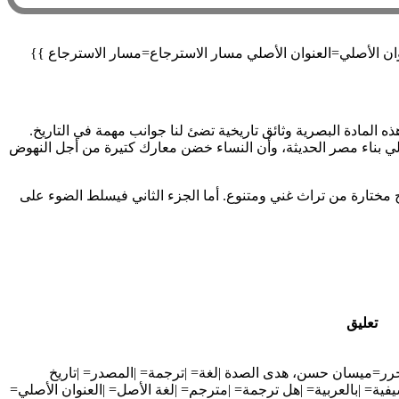
لمادة البصرية وثائق تاريخية تضئ لنا جوانب مهمة في التاريخ.
لي بناء مصر الحديثة، وأن النساء خضن معارك كتيرة من أجل النهوض
مختارة من تراث غني ومتنوع. أما الجزء الثاني فيسلط الضوء على
تعليق
محرر=ميسان حسن، هدى الصدة |لغة= |ترجمة= |المصدر= |تاريخ
فية= |بالعربية= |هل ترجمة= |مترجم= |لغة الأصل= |العنوان الأصلي=