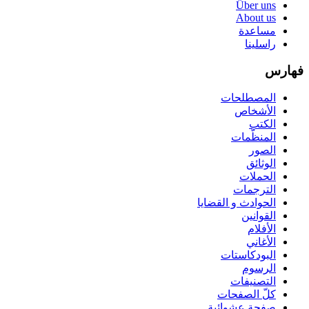
Über uns
About us
مساعدة
راسلينا
فهارس
المصطلحات
الأشخاص
الكتب
المنظّمات
الصور
الوثائق
الحملات
الترجمات
الحوادث و القضايا
القوانين
الأفلام
الأغاني
البودكاستات
الرسوم
التصنيفات
كلّ الصفحات
صفحة عشوائية