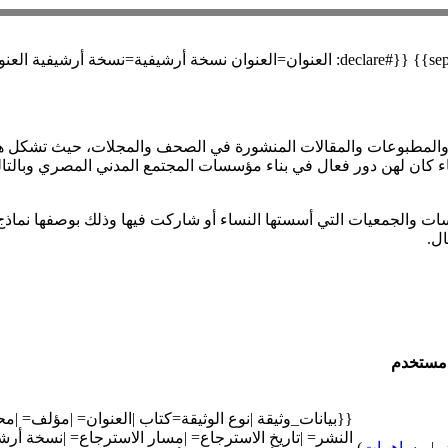
والمطبوعات والمقالات المنشورة في الصحف والمجلات، حيث تشكل هذه ا
اء كان لهن دور فعال في بناء مؤسسات المجتمع المدني المصري وبالتا
ات والجمعيات التي أسستها النساء أو شاركت فيها وذلك بوصفها نماذج 
ل.
مستخدم
{{بيانات_وثيقة |نوع الوثيقة=كتاب |العنوان= |مؤلف= |
النشر= |تاريخ الاسترجاع= |مسار الاسترجاع= |نسخة أرشي
ش
|
مساهمات
)