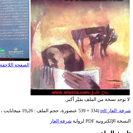
الصفحة اللاحقة
لا توجد نسخة من الملف بمَيْز أكبر.
شرفة_العار.pdf
‏
(334 × 539 عنصورة، حجم الملف : 19٫26 ميجابايت ، نوع الملف :
النسخة الإلكترونية PDF لرواية
شرفة العار