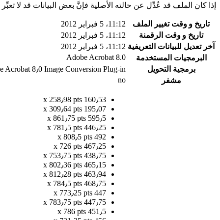
إذا كان الملف قد عُدِّل عن حالته الأصلية فإنَّ بعض البيانات قد لا تعبِّر 
تاريخ و وقت تغيير الملف
11:12، 5 فبراير 2012
تاريخ و وقت الرقمنة
11:12، 5 فبراير 2012
آخر تعديل للبيانات التعريفية
11:12، 5 فبراير 2012
Adobe Acrobat 8.0
البرمجيات المستخدمة
برمجية التحويل
 Acrobat 8٫0 Image Conversion Plug-in
no
مشفر
160٫53 x 258٫98 pts
195٫07 x 309٫64 pts
595٫5 x 861٫75 pts
446٫25 x 781٫5 pts
492 x 808٫5 pts
467٫25 x 726 pts
438٫75 x 753٫75 pts
465٫15 x 802٫36 pts
463٫94 x 812٫28 pts
468٫75 x 784٫5 pts
447 x 773٫25 pts
447٫75 x 783٫75 pts
451٫5 x 786 pts