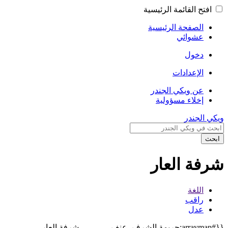
افتح القائمة الرئيسية
الصفحة الرئيسية
عشوائي
دخول
الإعدادات
عن ويكي الجندر
إخلاء مسؤولية
ويكي الجندر
ابحث
شرفة العار
اللغة
راقب
عدل
{{#arraymap:جريمة الشرف، عنف
شرفة العار