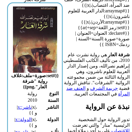
ضد المرأة، اغتصاب|،|x|}}
{{#arraymap:الدار العربية للعلوم
ناشرون|،|x|}}
{{#arraymap:الأردن|،|x|}}
{{#set:رمز اللغة=ar|+sep}}
{{#declare: العنوان=العنوان |
صورة=صورة |السنة=السنة |
ردمك=ISBN }}
شرفة العار
هي رواية نشرت عام
2010، من تأليف الكاتب الفلسطيني
إبراهيم نصرالله، ومن إصدار الدار
العربية للعلوم ناشرون، وهي
{{#set:صورة=ملف:غلاف
الرواية الثالثة من ضمن مجموعته
رواية "شرفة
الروائية "الشرفات". تناقش الرواية
العار".png}}
قضية
جريمة الشرف
و
العنف ضد
النوع
رواية
المرأة
في المجتمعات العربية.
2010
السنة
نبذة عن الرواية
الناشر
،|x|
ناشر::x
|
و }}
تدور الرواية حول الشخصية
الدولة
،|x|
الدولة::x
|
الرئيسية "منار" والتي تعرضت
و }}
للاغتصاب
على يد أحد زملاء أخيها
تأليف
،|x|
مؤلف::x
|