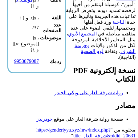
"أمين"، كوسيلة لينتقم من أخيها
و }}
لرفضه تسديد ديونه. وتعرض الرواية
تداعيات هذه الجريمة وتأثيرها على
اللغة
،|x|x| و }}
حياة
الناجية
ورد فعل أهلها
عدد
237
ومجتمعها، لتلقي الضوء على عدة
الصفحات
مفاهيم متأصلة في
المجتمع الأبوي
،
موضوعات
،|x|
مثل: المعايير الأخلاقية المزدوجة
[[موضوع::x]]|
لكل من الذكور والإناث
وجريمة
و }}
الشرف
، وثقافة
لوم الضحية
(الناجية).
9953879087
ردمك
نسخة إلكترونية PDF
للكتاب
رواية شرفة العار على ويكي الجندر
مصادر
صفحة رواية شرفة العار على موقع
جودريدز
مجلوبة من "
https://genderiyya.xyz/mw/index.php?
title=شرفة_العار&oldid=20631
"