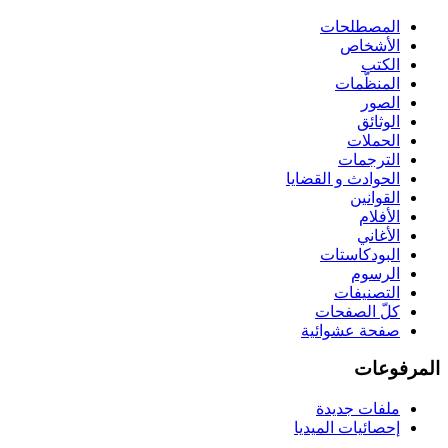
المصطلحات
الأشخاص
الكتب
المنظّمات
الصور
الوثائق
الحملات
الترجمات
الحوادث و القضايا
القوانين
الأفلام
الأغاني
البودكاستات
الرسوم
التصنيفات
كلّ الصفحات
صفحة عشوائية
المرفوعات
ملفات جديدة
إحصائيات الميديا