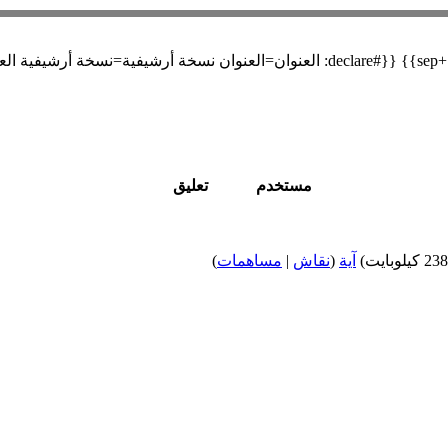
مستخدم
تعليق
آية
(
نقاش
|
مساهمات
)