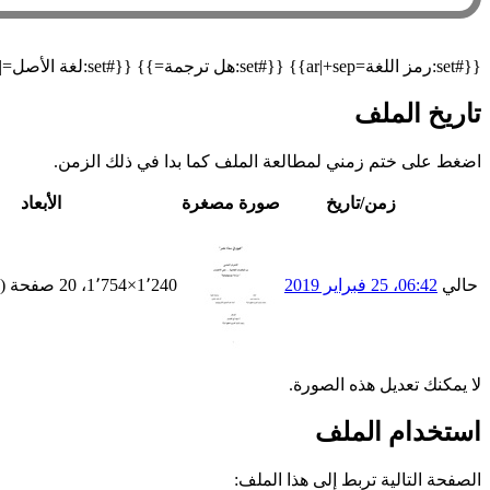
{{#set:رمز اللغة=ar|+sep}} {{#set:هل ترجمة=}} {{#set:لغة الأصل=|+sep}} {{#declare: العنوان=العنوان نسخة أرشيفية=نسخة أرشيفية العنوان الأصلي=العنوان الأصلي مسار الاسترجاع=مسار الاسترجاع }}
تاريخ الملف
اضغط على ختم زمني لمطالعة الملف كما بدا في ذلك الزمن.
زمن/تاريخ
صورة مصغرة
الأبعاد
حالي
06:42، 25 فبراير 2019
1٬240×1٬754، 20 صفحة
(238 كيلوبايت)
لا يمكنك تعديل هذه الصورة.
استخدام الملف
الصفحة التالية تربط إلى هذا الملف: