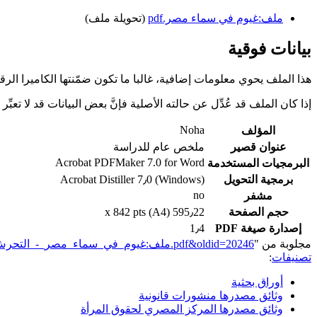
ملف:غيوم في سماء مصر.pdf
(تحويلة ملف)
بيانات فوقية
هذا الملف يحوي معلومات إضافية، غالبا ما تكون ضمّنتها الكاميرا الر
إذا كان الملف قد عُدِّل عن حالته الأصلية فإنَّ بعض البيانات قد لا تعبِّر 
Noha
المؤلف
عنوان قصير
ملخص عام للدراسة
Acrobat PDFMaker 7.0 for Word
البرمجيات المستخدمة
برمجية التحويل
Acrobat Distiller 7٫0 (Windows)
no
مشفر
حجم الصفحة
595٫22 x 842 pts (A4)
إصدارة صيغة PDF
1٫4
مجلوبة من "
https://genderiyya.xyz/mw/index.php?title=ملف:غيوم_في_سماء_مصر_-_التحرش_الجنسي_من_المعاكسات_الكلامية_..._حتى_الاغتصاب.pdf&oldid=20246
تصنيفات
:
أوراق بحثية
وثائق مصدرها منشورات قانونية
وثائق مصدرها المركز المصري لحقوق المرأة