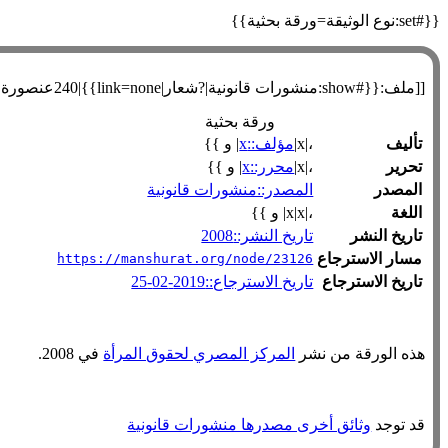
{{#set:نوع الوثيقة=ورقة بحثية}}
[[ملف:{{#show:منشورات قانونية|?شعار|link=none}}|240عنصورة|يسار]]
ورقة بحثية
تأليف
،|x|
مؤلف::x
| و }}
تحرير
،|x|
محرر::x
| و }}
المصدر
المصدر::منشورات قانونية
اللغة
،|x|x| و }}
تاريخ النشر
تاريخ النشر::2008
مسار الاسترجاع
https://manshurat.org/node/23126
تاريخ الاسترجاع
تاريخ الاسترجاع::2019-02-25
هذه الورقة من نشر
المركز المصري لحقوق المرأة
في 2008.
قد توجد
وثائق أخرى مصدرها منشورات قانونية