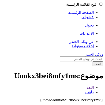
افتح القائمة الرئيسية
الصفحة الرئيسية
عشوائي
دخول
الإعدادات
عن ويكي الجندر
إخلاء مسؤولية
ويكي الجندر
ابحث
موضوع:Uookx3bei8mfy1ms
اللغة
راقب
{"flow-workflow":"uookx3bei8mfy1ms"}