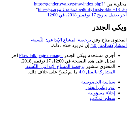
مجلوبة من "
https://genderiyya.xyz/mw/index.php?
title=موضوع:Uookx3bei8mfy1ms&oldid=18136
"
آخر تعديل بتاريخ 17 نوفمبر 2018، في 12:00
ويكي الجندر
المحتوى متاح وفق
برخصة المشاع الإبداعي: النِّسبة-
المشاركةبالمثل 4.0
إن لم يرد خلاف ذلك.
أجرى مستخدم ويكي الجندر
Flow talk page manager
آخر
تعديل على هذه الصفحة في 12:00، 17 نوفمبر 2018.
المحتوى منشور
برخصة المشاع الإبداعي: النِّسبة-
المشاركةبالمثل 4.0
ما لم يُنصّ على خلاف ذلك.
سياسة الخصوصية
عن ويكي الجندر
إخلاء مسؤولية
سطح المكتب