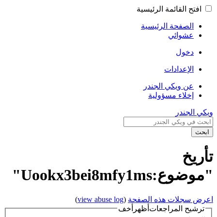
افتح القائمة الرئيسية
الصفحة الرئيسية
عشوائي
دخول
الإعدادات
عن ويكي الجندر
إخلاء مسؤولية
ويكي الجندر
ابحث
تأريخ
"موضوع:Uookx3bei8mfy1ms"
اعرض سجلات هذه الصفحة
(
view abuse log
)
ترشيح المراجعات
أظهر
أخف