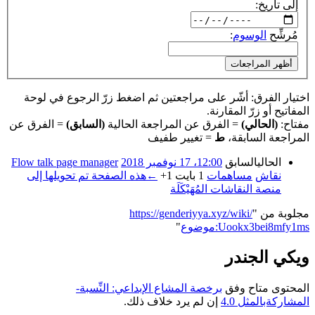
إلى تاريخ:
مُرشِّح
الوسوم
:
أظهر المراجعات
اختيار الفرق: أشّر على مراجعتين ثم اضغط زرّ الرجوع في لوحة
المفاتيح أو زرّ المقارنة.
مفتاح:
(الحالي)
= الفرق عن المراجعة الحالية
(السابق)
= الفرق عن
المراجعة السابقة،
ط
= تغيير طفيف
الحالي
السابق
12:00، 17 نوفمبر 2018
‏
Flow talk page manager
نقاش
مساهمات
‏
1 بايت
+1
‏
←‏هذه الصفحة تم تحويلها إلى
منصة النقاشات المُهَيْكَلَة
مجلوبة من "
https://genderiyya.xyz/wiki/
موضوع:Uookx3bei8mfy1ms
"
ويكي الجندر
المحتوى متاح وفق
برخصة المشاع الإبداعي: النِّسبة-
المشاركةبالمثل 4.0
إن لم يرد خلاف ذلك.