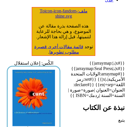
ملف:Toicon-icon-fandom-
shine.svg
هذه الصفحة بذرة مقالة عن
الموضوع، و هي بحاجة للرعاية
لتنميتها، قبل إزالة هذا الإشعار.
توجد
قائمة مقالات أخرى قصيرة
مطلوب تطويرها
.
{{#arraymap:|،|x|}}
الكُس: إعلان استقلال
{{#arraymap:Seal Press|،|x|}}
{{#arraymap:الولايات المتحدة
الأمريكية|،|x|}} {{#set:رمز
اللغة=en|+sep}} {{#declare:
العنوان=العنوان |صورة=صورة |
السنة=السنة |ردمك=ISBN }}
نبذة عن الكتاب
يتبع