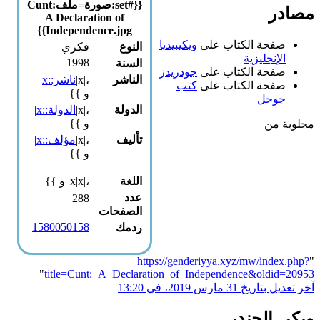
{{#set:صورة=ملف:Cunt
مصادر
A Declaration of
Independence.jpg}}
صفحة الكتاب على
ويكيبيديا
النوع
فكري
الإنجليزية
1998
السنة
صفحة الكتاب على
جودريدز
الناشر
،|x|
ناشر::x
|
صفحة الكتاب على
كتب
و }}
جوجل
الدولة
،|x|
الدولة::x
|
و }}
مجلوبة من
تأليف
،|x|
مؤلف::x
|
و }}
اللغة
،|x|x| و }}
عدد
288
الصفحات
1580050158
ردمك
https://genderiyya.xyz/mw/index.php?
"
"
title=Cunt:_A_Declaration_of_Independence&oldid=20953
آخر تعديل بتاريخ 31 مارس 2019، في 13:20
ويكي الجندر