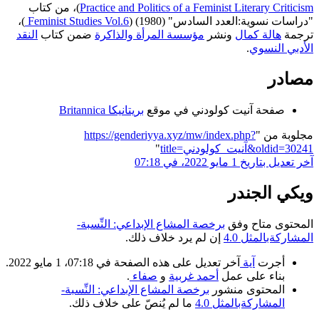
Practice and Politics of a Feminist Literary Criticism
)، من كتاب
"دراسات نسوية:العدد السادس" (1980) (
Feminist Studies Vol.6
)،
ترجمة
هالة كمال
ونشر
مؤسسة المرأة والذاكرة
ضمن كتاب
النقد
الأدبي النسوي
.
مصادر
صفحة آنيت كولودني في موقع
بريتانيكا Britannica
مجلوبة من "
https://genderiyya.xyz/mw/index.php?
title=آنيت_كولودني&oldid=30241
"
آخر تعديل بتاريخ 1 مايو 2022، في 07:18
ويكي الجندر
المحتوى متاح وفق
برخصة المشاع الإبداعي: النِّسبة-
المشاركةبالمثل 4.0
إن لم يرد خلاف ذلك.
أجرت
آية
آخر تعديل على هذه الصفحة في 07:18، 1 مايو 2022.
بناء على عمل
أحمد غربية
و
صفاء
.
المحتوى منشور
برخصة المشاع الإبداعي: النِّسبة-
المشاركةبالمثل 4.0
ما لم يُنصّ على خلاف ذلك.