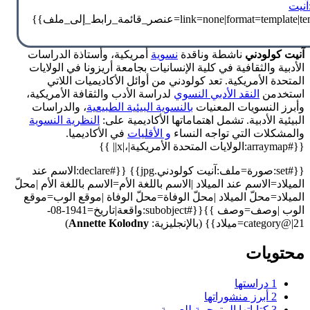
آنيت
آنيت كولودني
ناشطة وناقدة
نسوية
أمريكية، وأستاذة الدراسات
الأدبية والثقافية في كلية الإنسانيات بجامعة أريزونا في الولايات
المتحدة الأمريكية. تعد كولودني من أوائل الأكاديميات اللاتي
استخدمن
النقد الأدبي النسوي
لدراسة الأدب والثقافة الأمريكية،
وأبرز النسويات المعنيات
بالنسوية البيئية الطبيعية
، والدراسات
البيئية الأدبية. تشمل اهتماماتها الأكاديمية على:
النظرية النسوية
والمشكلات التي تواجه النساء
و الأقليات
في الأكاديميا.
{{#arraymap:الولايات المتحدة الأمريكية|،|x|| }}
{{#set:صورة=ملف:آنيت كولودني.jpg}} {{#declare:الاسم عند
الميلاد=الاسم عند الميلاد |الاسم باللغة الأم=الاسم باللغة الأم |محلّ
الميلاد=محلّ الميلاد |محلّ الوفاة=محلّ الوفاة |موقع الوب=موقع
الوب |وصف=وصف }}{{#subobject:واقعة|تاريخ=1941-08-
21|@category=ميلاد}} (بالإنجليزية:
Annette Kolodny
)
محتويات
1
دراستها
2
أبرز منشوراتها
3
كتاباتها المترجمة للعربية