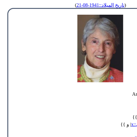
(
تاريخ الميلاد::1941-08-21
)
An
}}
x
| و }}