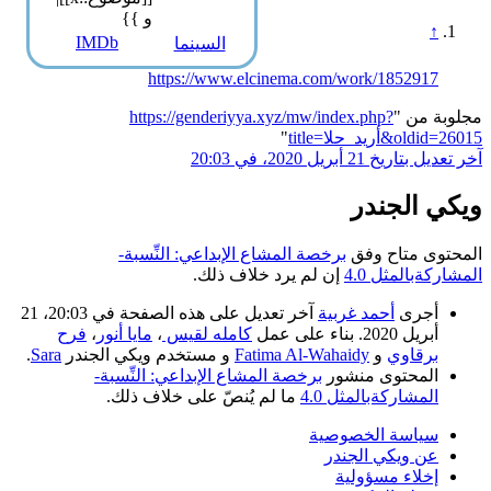
و }}
↑
IMDb
السينما
https://www.elcinema.com/work/1852917
مجلوبة من "
https://genderiyya.xyz/mw/index.php?
title=أريد_حلا&oldid=26015
"
آخر تعديل بتاريخ 21 أبريل 2020، في 20:03
ويكي الجندر
المحتوى متاح وفق
برخصة المشاع الإبداعي: النِّسبة-
المشاركةبالمثل 4.0
إن لم يرد خلاف ذلك.
أجرى
أحمد غربية
آخر تعديل على هذه الصفحة في 20:03، 21
أبريل 2020. بناء على عمل
كامله لقيس
،
مايا أنور
،
فرح
برقاوي
و
Fatima Al-Wahaidy
و مستخدم ويكي الجندر
Sara
.
المحتوى منشور
برخصة المشاع الإبداعي: النِّسبة-
المشاركةبالمثل 4.0
ما لم يُنصّ على خلاف ذلك.
سياسة الخصوصية
عن ويكي الجندر
إخلاء مسؤولية