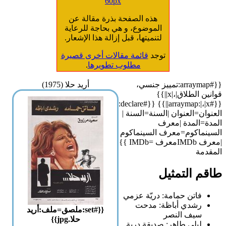
60px
هذه الصفحة بذرة مقالة عن
الموضوع، و هي بحاجة للرعاية
لتنميتها، قبل إزالة هذا الإشعار.
توجد
قائمة مقالات أخرى قصيرة
مطلوب تطويرها
.
{{#arraymap:تمييز جنسي،
أريد حلا (1975)
قوانين الطلاق|،|x||}}
{{#arraymap:|،|x||}} {{#declare:
العنوان=العنوان |السنة=السنة |
المدة=المدة |معرف
السينماكوم=معرف السينماكوم
|معرف IMDbمعرف =IMDb }}
المقدمة
طاقم التمثيل
فاتن حمامة: دريّة عزمي
رشدي أباظة: مدحت
{{#set:ملصق=ملف:أريد
سيف النصر
حلا.jpg}}
ليلى طاهر: صديقة درية