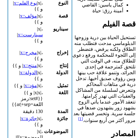
النوع
،|x|
نوع الفلم::x
|
كمال ياسين: القاضي
و }}
أمينة رزق: حياة
قصة
،|x|
مؤلف::x
|
و }}
قصة الفيلم
سيناريو
،|x|
سينارست::x
|
تستحيل الحياة بين درية وزوجها
و }}
الدبلوماسي مدحت فتطلب منه
الطلاق ولكنه يرفض، فتضطر
إخراج
،|x|
مخرج::x
|
إلى اللجوء للمحكمة ورفع دعوى
و }}
للطلاق منه، في الوقت التي
إنتاج
،|x|
منتج::x
| و }}
تلتحق كمترجمة في إحدى
الجرائد، وتنمو علاقة حب بينها
الدولة
،|x|
الدولة::x
|
وبين رؤوف صديق أخيها. تدخل
و }}
درية في متاهات المحاكم
تمثيل
،|x|
مؤد::x
| و }}
وتتعرض لسلسلة من المشاكل
اللغة
،|x|x| و }}
والعقبات التي تهدر كرامتها.
{{#set:رمز
تتعقد الأمور عندما يأتي الزوج
اللغة=ar|+sep}}
بشهود زور يشهدون ضدها في
المدة
130 دقيقة
جلسة سرية. وتخسر قضيتها بعد
جائزة
،|x|
جائزة::x
|
[1]
مرور أكثر من أربع سنوات.
و }}
الموضوعات
،|x|
المصادر
[[موضوع::x]]|