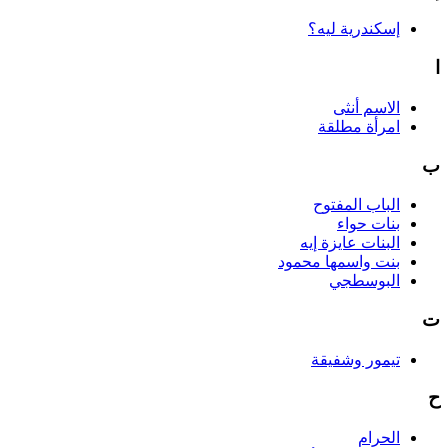
إسكندرية ليه؟
ا
الاسم أنثى
امرأة مطلقة
ب
الباب المفتوح
بنات حواء
البنات عايزة إيه
بنت واسمها محمود
البوسطجي
ت
تيمور وشفيقة
ح
الحرام