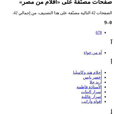
صفحات مصنّفة على «أفلام من مصر»
الصفحات 42 التالية مصنّفة على هذا التصنيف، من إجمالي 42.
0–9
678
آ
آه من حواء
أ
أحلام هند وكاميليا
أخضر يابس
أريد حلا
الأستاذة فاطمة
أسرار البنات
أسرار عائلية
أفواه وأرانب
إ