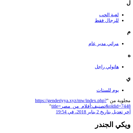
ل
لعبة الحب
للرجال فقط
م
مراتي مدير عام
ه
هاتولي راجل
ي
يوم للستات
مجلوبة من "
https://genderiyya.xyz/mw/index.php?
title=تصنيف:أفلام_من_مصر&oldid=7448
"
آخر تعديل بتاريخ 2 يناير 2018، في 19:54
ويكي الجندر