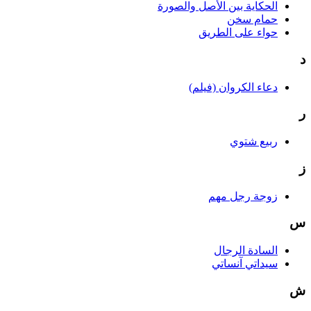
الحكاية بين الأصل والصورة
حمام سخن
حواء على الطريق
د
دعاء الكروان (فيلم)
ر
ربيع شتوي
ز
زوجة رجل مهم
س
السادة الرجال
سيداتي آنساتي
ش