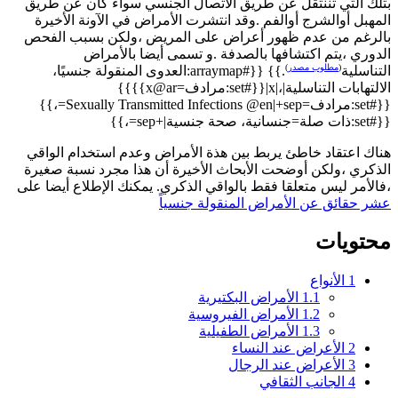
بتلك التي تننتقل عن طريق الاتصال الجنسي سواء كان عن طريق
المهبل أوالشرج أوالفم .وقد انتشرت الأمراض في الآونة الأخيرة
بالرغم من عدم ظهور أعراض على المريض ،ولكن بسبب الفحص
الدوري ،يتم اكتشافها بالصدفة .و تسمى أيضا بالأمراض
(
مطلوب مصدر
)
التناسلية
.}} {{#arraymap:العدوى المنقولة جنسيًا،
الالتهابات التناسلية|،|x|{{#set:مرادف=x@ar}}}}
{{#set:مرادف=Sexually Transmitted Infections @en|+sep=،}}
{{#set:ذات صلة=جنسانية، صحة جنسية|+sep=،}}
هناك اعتقاد خاطئ يربط بين هذة الأمراض وعدم استخدام الواقي
الذكري ،ولكن أوضحت الأبحاث الأخيرة أن هذا مجرد نسبة صغيرة
،فالأمر ليس متعلقا فقط بالواقي الذكري. يمكنك الإطلاع أيضا على
عشر حقائق عن الأمراض المنقولة جنسياً
محتويات
1
الأنواع
1.1
الأمراض البكتيرية
1.2
الأمراض الفيروسية
1.3
الأمراض الطفيلية
2
الأعراض عند النساء
3
الأعراض عند الرجال
4
الجانب الثقافي