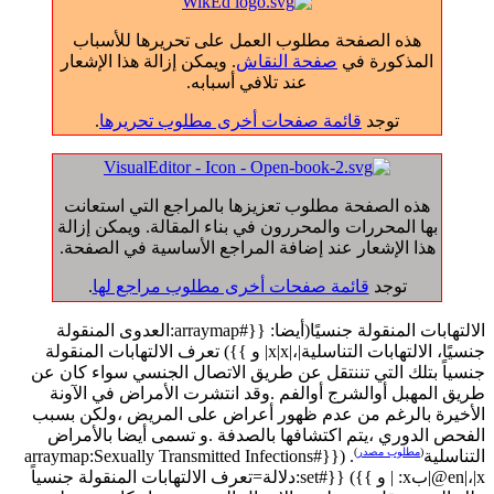
هذه الصفحة مطلوب العمل على تحريرها للأسباب
المذكورة في
صفحة النقاش
. ويمكن إزالة هذا الإشعار
عند تلافي أسبابه.
توجد
قائمة صفحات أخرى مطلوب تحريرها
.
هذه الصفحة مطلوب تعزيزها بالمراجع التي استعانت
بها المحررات والمحررون في بناء المقالة. ويمكن إزالة
هذا الإشعار عند إضافة المراجع الأساسية في الصفحة.
توجد
قائمة صفحات أخرى مطلوب مراجع لها
.
الالتهابات المنقولة جنسيًا(أيضا: {{#arraymap:العدوى المنقولة
جنسيًا، الالتهابات التناسلية|،|x|x| و }}) تعرف الالتهابات المنقولة
جنسياً بتلك التي تننتقل عن طريق الاتصال الجنسي سواء كان عن
طريق المهبل أوالشرج أوالفم .وقد انتشرت الأمراض في الآونة
الأخيرة بالرغم من عدم ظهور أعراض على المريض ،ولكن بسبب
الفحص الدوري ،يتم اكتشافها بالصدفة .و تسمى أيضا بالأمراض
(
مطلوب مصدر
)
التناسلية
. ({{#arraymap:Sexually Transmitted Infections
@en|،|x|بx: | و }}) {{#set:دلالة=تعرف الالتهابات المنقولة جنسياً