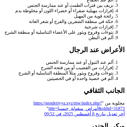
نزيف بين فترات الطمث أو عند ممارسة الجنس
إفرازات مهبلية صفراء أو خضراء اللون أو مخلوطة بدم
رائحة قوية من المهبل
حكة في منطقة الشفرين والفرج أو شعر العانة
إفرازات شرجية
نتوءات وقروح وبثور على الأعضاء التناسلية أو منطقة الشرج
ألم في البطن
الأعراض عند الرجال
ألم عند التبول أو عند ممارسة الجنس
إفرازات من القضيب أو من فتحة الشرج
نتوءات وقروح وبثور مثلاً المنطقة التناسلية أو الشرج
ألم في خصية واحدة أو في الخصيتين
الجانب الثقافي
مجلوبة من "
https://genderiyya.xyz/mw/index.php?
title=أمراض_منقولة_جنسيا&oldid=31873
"
آخر تعديل بتاريخ 8 أغسطس 2025، في 09:52
ويكي الجندر