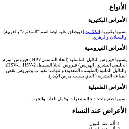
الأنواع
الأمراض البكتيرية
تسببها بكتيريا:
الكلاميديا
(ويطلق عليه ايضا اسم "المتدثرة" بالعربية)
والسيلان
والزهري
.
الأمراض الفيروسية
يسببها فيروس الثآليل التناسلية (الحلا التناسليHPV ) فيروس الورم
الحليمي البشري، الهربس) فيروس الحلا البسيط، HSV-1، HSV-2)،
والثآليل المائية (المليساء المعدية) والتهاب الكبد ب وفيروس نقص
المناعة البشرية ( الذي يسبب مرض الإيدز).
الأمراض الطفيلية
تسببها طفيليات: داء المشعرات وقمل العانة والجرب.
الأعراض عند النساء
ألم عند التبول
ألم عند الجماع