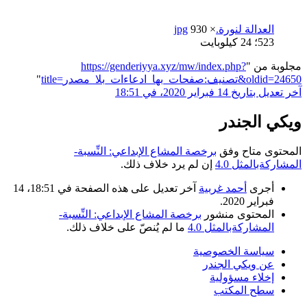
العدالة لنورة.jpg
930 ×
523؛ 24 كيلوبايت
مجلوبة من "
https://genderiyya.xyz/mw/index.php?
title=تصنيف:صفحات_بها_ادعاءات_بلا_مصدر&oldid=24650
"
آخر تعديل بتاريخ 14 فبراير 2020، في 18:51
ويكي الجندر
المحتوى متاح وفق
برخصة المشاع الإبداعي: النِّسبة-
المشاركةبالمثل 4.0
إن لم يرد خلاف ذلك.
أجرى
أحمد غربية
آخر تعديل على هذه الصفحة في 18:51، 14
فبراير 2020.
المحتوى منشور
برخصة المشاع الإبداعي: النِّسبة-
المشاركةبالمثل 4.0
ما لم يُنصّ على خلاف ذلك.
سياسة الخصوصية
عن ويكي الجندر
إخلاء مسؤولية
سطح المكتب