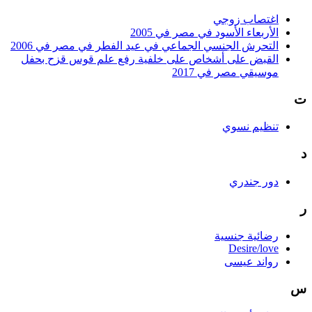
اغتصاب زوجي
الأربعاء الأسود في مصر في 2005
التحرش الجنسي الجماعي في عيد الفطر في مصر في 2006
القبض على أشخاص على خلفية رفع علم قوس قزح بحفل
موسيقي مصر في 2017
ت
تنظيم نسوي
د
دور جندري
ر
رضائية جنسية
Desire/love
رواند عيسى
س