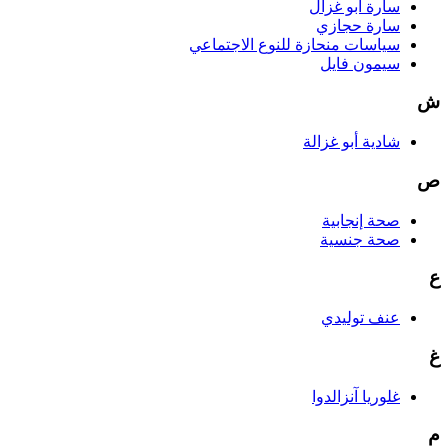
سارة أبو غزال
سارة حجازي
سياسات منحازة للنوع الاجتماعي
سيمون فايل
ش
شادية أبو غزالة
ص
صحة إنجابية
صحة جنسية
ع
عنف توليدي
غ
غلوريا آنزالدوا
م