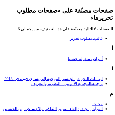
صفحات مصنّفة على «صفحات مطلوب
تحريرها»
الصفحات 6 التالية مصنّفة على هذا التصنيف، من إجمالي 6.
قالب:مطلوب تحرير
أ
أمراض منقولة جنسيا
ا
اتهامات التحرش الجنسي الموجهة إلى يسري فودة في 2018
ترجمة:المجتمع الأمومي - النظرية والتعريف
م
مخنث
المرأة والجندر: إلغاء التمييز الثقافي والاجتماعي بين الجنسين