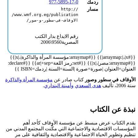
977-5895-17-0
ردمك
مسار
http://
www.wmf.org.eg/publication/
الاوقاف-فى-سطور-و-صور/
رقم الايداع بدار الكتب
المصرية9560\2006
{{#arraymap:|،|x|}} {{#arraymap:مؤسسة المرأة والذاكرة|،|x|}}
{{#arraymap:مصر|،|x|}} {{#set:رمز اللغة=ar|+sep}} {{#declare:
العنوان=العنوان |صورة=صورة |السنة=السنة |ردمك=ISBN }}
الأوقاف في سطور وصور
كتاب صادر عن
مؤسسة المرأة والذاكرة
سنة 2006، تأليف
هدى السعدي
وأمينة البنداري
.
نبذة عن الكتاب
يقدم الكتاب عرض مبسط عن مؤسسة الأوقاف كأحد أهم
المؤسسات الاقتصادية والاجتماعية التي مكّنت المجتمع المدني من
تنظيم وتطوير الحياة الاجتماعية والاقتصادية والثقافية على مر