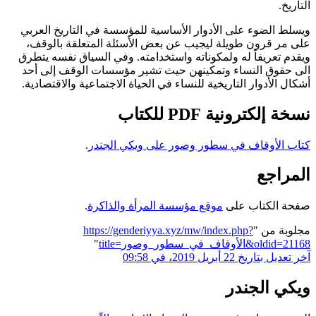
التاريخ.
ويسلط الضوء على الأدوار الأساسية للمؤسسة في التاريخ العربي
على مر قرون طويلة ليجيب عن بعض الأسئلة المتعلقة بالوقف،
ويقدم تعريفاً له ولمكوناته واستخدامته. وفي السياق نفسه يتطرق
الى حقوق النساء وتمكينهن حيث تشير مؤسسات الوقف إلى أحد
أشكال الأدوار التاريخية للنساء في الحياة الاجتماعية والاقتصادية.
نسخة إلكترونية PDF للكتاب
كتاب الأوقاف في سطور وصور على ويكي الجندر
.
المراجع
صفحة الكتاب على
موقع مؤسسة المرأة والذاكرة
.
مجلوبة من "
https://genderiyya.xyz/mw/index.php?
title=الأوقاف_في_سطور_وصور&oldid=21168
"
آخر تعديل بتاريخ 22 أبريل 2019، في 09:58
ويكي الجندر