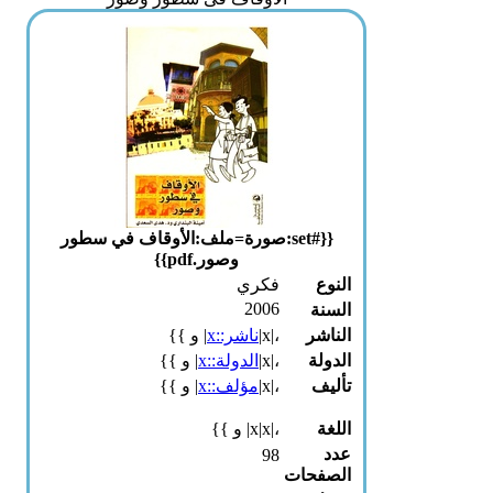
{{#set:صورة=ملف:الأوقاف في سطور
وصور.pdf}}
النوع
فكري
2006
السنة
الناشر
،|x|
ناشر::x
| و }}
الدولة
،|x|
الدولة::x
| و }}
تأليف
،|x|
مؤلف::x
| و }}
اللغة
،|x|x| و }}
عدد
98
الصفحات