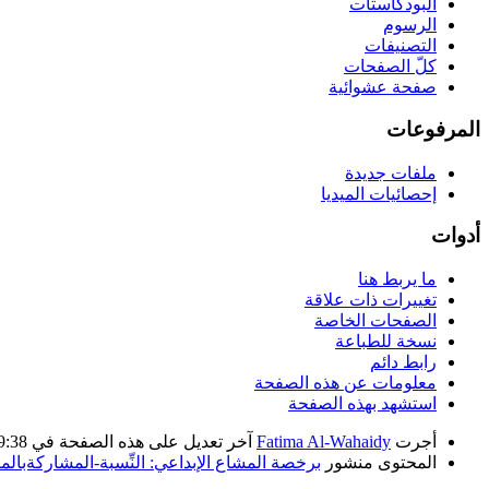
البودكاستات
الرسوم
التصنيفات
كلّ الصفحات
صفحة عشوائية
المرفوعات
ملفات جديدة
إحصائيات الميديا
أدوات
ما يربط هنا
تغييرات ذات علاقة
الصفحات الخاصة
نسخة للطباعة
رابط دائم
معلومات عن هذه الصفحة
استشهد بهذه الصفحة
أجرت
Fatima Al-Wahaidy
آخر تعديل على هذه الصفحة في 09:38، 30 أبريل 2019. بناء على عمل
المحتوى منشور
برخصة المشاع الإبداعي: النِّسبة-المشاركةبالمثل 