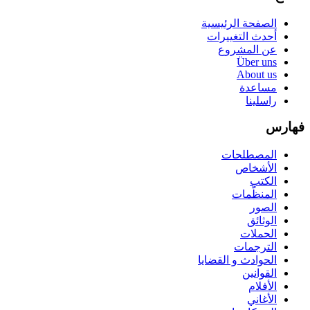
الصفحة الرئيسية
أحدث التغييرات
عن المشروع
Über uns
About us
مساعدة
راسلينا
فهارس
المصطلحات
الأشخاص
الكتب
المنظّمات
الصور
الوثائق
الحملات
الترجمات
الحوادث و القضايا
القوانين
الأفلام
الأغاني