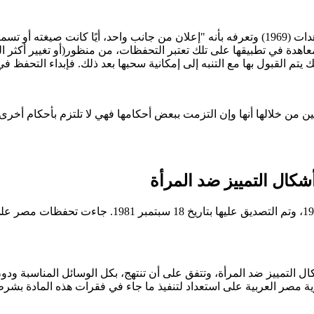
التحفظ في القانون الدولي هو إمكانية تتيحھااتفاقية فيينا لقانون المعاھدات (1969) وتعرفه بأنه "إع
لمعاهدة في تطبيقها على تلك تعتبر التحفظات، من منظور(أو تغيير أكثر ا
م القبول بھا مع التنبه إلى إمكانية سحبھا بعد ذلك. فإبداء التحفظ في ح
 من خلالھا أنھا وإن التزمت ببعض أحكامھا فھي لا تلتزم بأحكام أخرى تح
كال التمييز ضد المرأة
ميع أشكال التمييز ضد المرأة، وتتفق على أن تنتهج، بكل الوسائل المناسبة
مصر العربية على استعداد لتنفيذ ما جاء في فقرات هذه المادة بشرط 