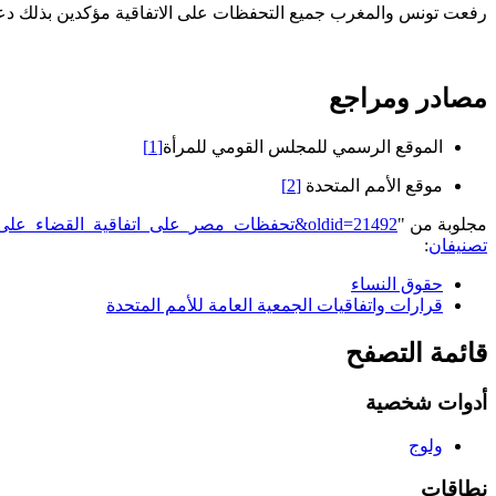
رفعت تونس والمغرب جميع التحفظات على الاتفاقية مؤكدين بذلك دع
مصادر ومراجع
الموقع الرسمي للمجلس القومي للمرأة
[1]
موقع الأمم المتحدة
[2]
مجلوبة من "
https://genderiyya.xyz/mw/index.php?title=تحفظات_مصر_على_اتفاقية_القضاء_على_جميع_أشكال_التمييز_ضد_المرأة&oldid=21492
تصنيفان
:
حقوق النساء
قرارات واتفاقيات الجمعية العامة للأمم المتحدة
قائمة التصفح
أدوات شخصية
ولوج
نطاقات