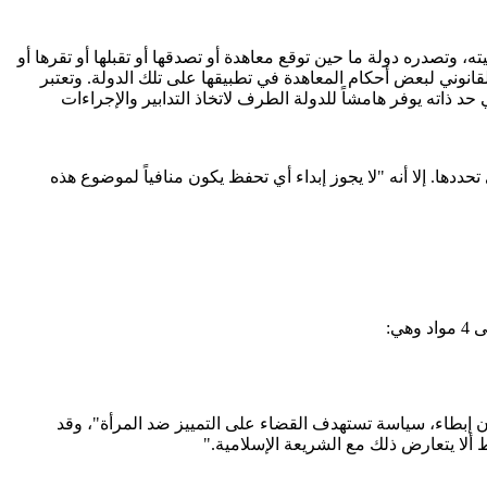
لان من جانب واحد، أيًا كانت صيغته أو تسميته، وتصدره دولة ما حين توقع معاھدة أو تصدقھا أو تقبلھا أو تقرھا أو
لقانوني لبعض أحكام المعاھدة في تطبيقھا على تلك الدولة. وتعتبر
د ذاته يوفر ھامشاً للدولة الطرف لاتخاذ التدابير والإجراءات
ددھا. إلا أنه "لا يجوز إبداء أي تحفظ يكون منافياً لموضوع ھذه
 ودون إبطاء، سياسة تستهدف القضاء على التمييز ضد المرأة"، وقد
ألا يتعارض ذلك مع الشريعة الإسلامية."