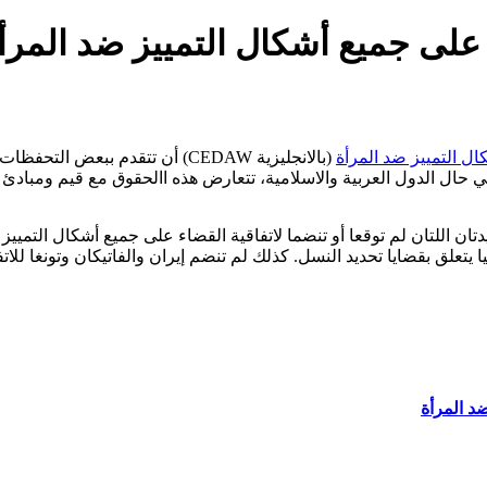
لى جميع أشكال التمييز ضد المرأ
ال التمييز ضد المرأة
(بالانجليزية CEDAW) أن تتقدم ب
ي حال الدول العربية والاسلامية، تتعارض هذه االحقوق مع قيم ومبادئ ال
ان الوحيدتان اللتان لم توقعا أو تنضما لاتفاقية القضاء على جميع أشكال ال
 يتعلق بقضايا تحديد النسل. كذلك لم تنضم إيران والفاتيكان وتونغا للاتف
د المرأة