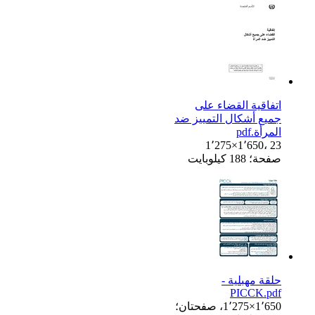
اتفاقية القضاء على
جميع أشكال التمييز ضد
المرأة.pdf
1٬275×1٬650، 23
صفحة؛ 188 كيلوبايت
حلقة مهبلية -
PICCK.pdf
1٬275×1٬650، صفحتان؛