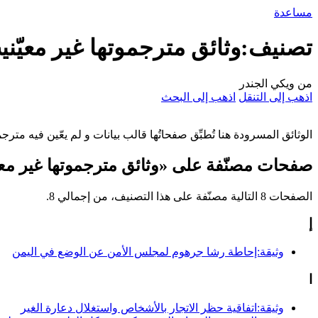
مساعدة
تصنيف:وثائق مترجموتها غير معيّني
من ويكي الجندر
اذهب إلى التنقل
اذهب إلى البحث
الوثائق المسرودة هنا تُطبِّق صفحاتُها قالب بيانات و لم يعّين فيه مترجم
صفحات مصنّفة على «وثائق مترجموتها غير معي
الصفحات 8 التالية مصنّفة على هذا التصنيف، من إجمالي 8.
إ
وثيقة:إحاطة رشا جرهوم لمجلس الأمن عن الوضع في اليمن
ا
وثيقة:اتفاقية حظر الاتجار بالأشخاص واستغلال دعارة الغير