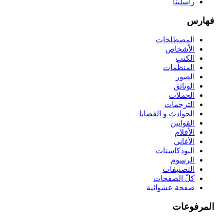
راسلينا
فهارس
المصطلحات
الأشخاص
الكتب
المنظّمات
الصور
الوثائق
الحملات
الترجمات
الحوادث و القضايا
القوانين
الأفلام
الأغاني
البودكاستات
الرسوم
التصنيفات
كلّ الصفحات
صفحة عشوائية
المرفوعات