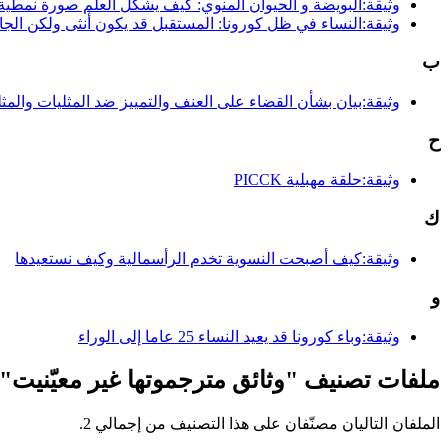
وثيقة:البویضة و الحیوان المنوي: كیف یشكل العلم صورة نمطیة رو
وثيقة:النساء في ظل كورونا: المستقبل قد يكون أنثى ولكن الجائ
ب
وثيقة:بيان بشأن القضاء على العنف والتمييز ضد المثليات والم
ح
وثيقة:حلقة مهبلية PICCK
ك
وثيقة:كيف أصبحت النسوية تخدم الرأسمالية وكيف نستعيدها
و
وثيقة:وباء كورونا قد يعيد النساء 25 عاما إلى الوراء
ملفات تصنيف "وثائق مترجموتها غير معيّنيت"
الملفان التاليان مصنّفان على هذا التصنيف من إجمالي 2.