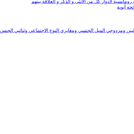
مانسیة لأدوار كل من الأنثى و الذكر و العلاقة بینهم
حة أبوية
ثليين ومزدوجي الميل الجنسي ومغايري النوع الاجتماعي وثنائيي الجنس