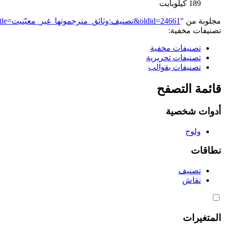
189 كيلوبايت
مجلوبة من "
https://genderiyya.xyz/mw/index.php?title=تصنيف:وثائق_مترجموتها_غير_معيّنيت&oldid=24661
تصنيفات مخفية:
تصنيفات مخفية
تصنيفات تحريرية
تصنيفات بقوالب
قائمة التصفح
أدوات شخصية
ولوج
نطاقات
تصنيف
نقاش
المتغيرات