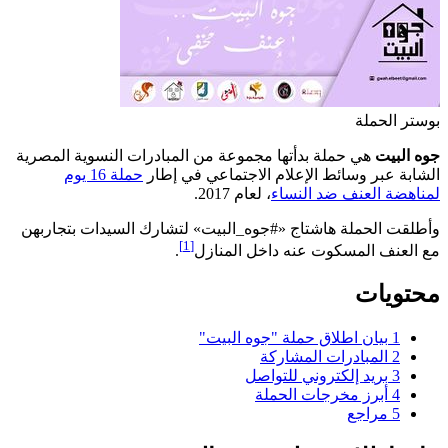
بوستر الحملة
جوه البيت
هي حملة بدأتها مجموعة من المبادرات النسوية المصرية
الشابة عبر وسائط الإعلام الاجتماعي في إطار
حملة 16 يوم
لمناهضة العنف ضد النساء
، لعام 2017.
وأطلقت الحملة هاشتاج «#جوه_البيت» لتشارك السيدات بتجاربهن
[1]
مع العنف المسكوت عنه داخل المنازل
.
محتويات
1
بيان اطلاق حملة "جوه البيت"
2
المبادرات المشاركة
3
بريد إلكتروني للتواصل
4
أبرز مخرجات الحملة
5
مراجع