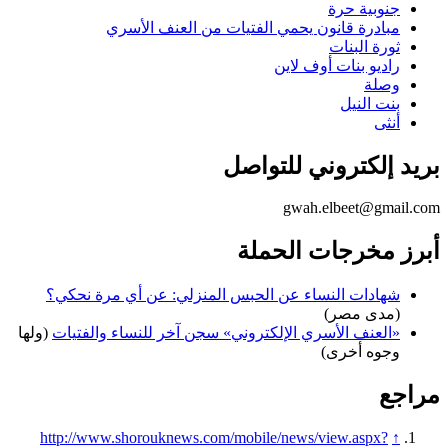
جنوبية حرة
مبادرة قانون يحمي الفتيات من العنف الأسري
ثورة البنات
راديو بنات أوف لاين
وصلة
بنت النيل
أنثى
بريد إلكتروني للتواصل
gwah.elbeet@gmail.com
أبرز مخرجات الحملة
شهادات النساء عن الحبس المنزلي: عن أي مرة نحكي؟
(مدى مصر)
«العنف الأسري الإلكتروني» سجن آخر للنساء والفتيات
(ولها
وجوه أخرى)
مراجع
http://www.shorouknews.com/mobile/news/view.aspx?
↑