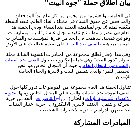
بيان اطلاق حملة "جوه البيت"
في الخامس والعشرين من نوفمبر من كل عام تبدأ المدافعات
والمدافعين عن حقوق النساء في مختلف أنحاء العالم، تنفيذ أنشطة
مكثفة لمدة 16 يوم لمناهضة العنف ضد النساء. وتأتي الحملة هذا
العام في مصر وسط مناخ مُقيد ومجال عام تم تأميمه بممارسات
وقوانين قمعية، ساهمت في الحد من قدرة المؤسسات والمبادرات
المعنية بمناهضة
العنف ضد النساء
على تنظيم فعاليات على الأرض.
وفي هذا الإطار تُطلق مجموعة من المبادرات النسوية الشابة حملة
بعنوان "جوه البيت" وهي حملة إليكترونية تتناول
العنف ضد الفتيات
والنساء في المجال الخاص
، حيث أن المجال الخاص هو الحيز
الحميمي للمرء والذي يتضمن البيت والأسرة والحياة الخاصة
للإنسان.
تتناول الحملة هذا العام مجموعة من الموضوعات تدور كلها حول
العنف الموجه ضد الفتيات والنساء في المجال الخاص ومنها:
تشويه
الأعضاء التناسلية للإناث
(الختان) -
زواج القاصرات
- الحد من حرية
الحركة والتنقل - العنف الأسري الاليكتروني - حرية اختيار الفتيات
لتخصصهن الدراسي - حرية الاختيارات الشخصية.
المبادرات المشاركة