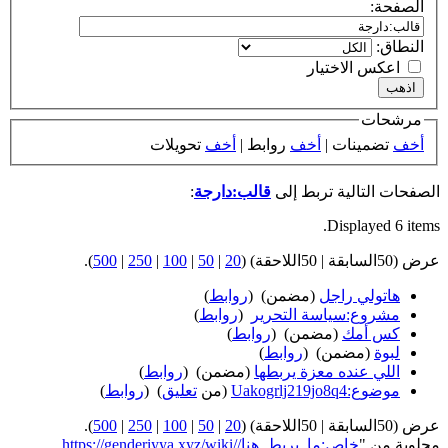
الصفحة:
النطاق:
اعكس الاختيار
مرشحات
أخف
تضمينات |
أخف
روابط |
أخف
تحويلات
الصفحات التالية تربط إلى
قالب:دارجة
:
Displayed 6 items.
عرض (50السابقة | 50اللاحقة) (
20
|
50
|
100
|
250
|
500
).
هاتولي راجل
(مضمن) ‏
(
روابط
)
مشروع:سياسة التحرير
‏
(
روابط
)
كس أمك
(مضمن) ‏
(
روابط
)
لبوة
(مضمن) ‏
(
روابط
)
اللي عنده معزة يربطها
(مضمن) ‏
(
روابط
)
موضوع:Uakogrlj219jo8q4
(من
تعليق
) ‏
(
روابط
)
عرض (50السابقة | 50اللاحقة) (
20
|
50
|
100
|
250
|
500
).
مجلوبة من "
https://genderiyya.xyz/wiki/خاص:ما_يربط_هنا/