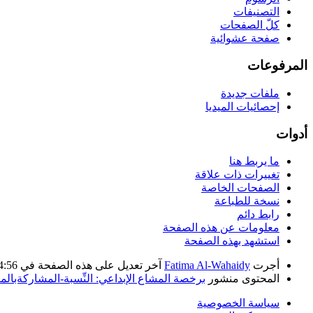
التصنيفات
كلّ الصفحات
صفحة عشوائية
المرفوعات
ملفات جديدة
إحصائيات الميديا
أدوات
ما يربط هنا
تغييرات ذات علاقة
الصفحات الخاصة
نسخة للطباعة
رابط دائم
معلومات عن هذه الصفحة
استشهد بهذه الصفحة
أجرت
Fatima Al-Wahaidy
آخر تعديل على هذه الصفحة في 14:56، 17 مارس 2019. بناء على عمل
المحتوى منشور
برخصة المشاع الإبداعي: النِّسبة-المشاركةبالمثل 
سياسة الخصوصية