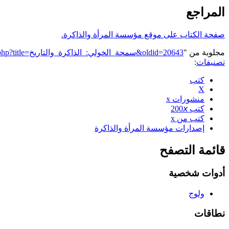
المراجع
صفحة الكتاب على موقع مؤسسة المرأة والذاكرة.
مجلوبة من "
https://genderiyya.xyz/mw/index.php?title=سمحة_الخولي:_الذاكرة_والتاريخ&oldid=20643
تصنيفات
:
كتب
X
منشورات x
كتب 200𝘹
كتب من x
إصدارات مؤسسة المرأة والذاكرة
قائمة التصفح
أدوات شخصية
ولوج
نطاقات