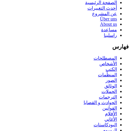
الصفحة الرئيسية
أحدث التغييرات
عن المشروع
Über uns
About us
مساعدة
راسلينا
فهارس
المصطلحات
الأشخاص
الكتب
المنظّمات
الصور
الوثائق
الحملات
الترجمات
الحوادث و القضايا
القوانين
الأفلام
الأغاني
البودكاستات
الرسوم