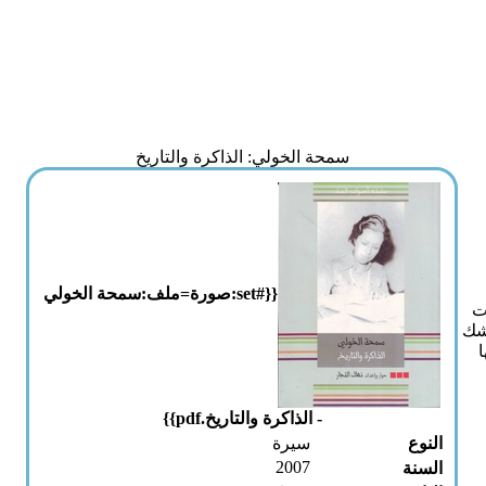
سمحة الخولي: الذاكرة والتاريخ
{{#set:صورة=ملف:سمحة الخولي
ت
 شك
- الذاكرة والتاريخ.pdf}}
النوع
سيرة
2007
السنة