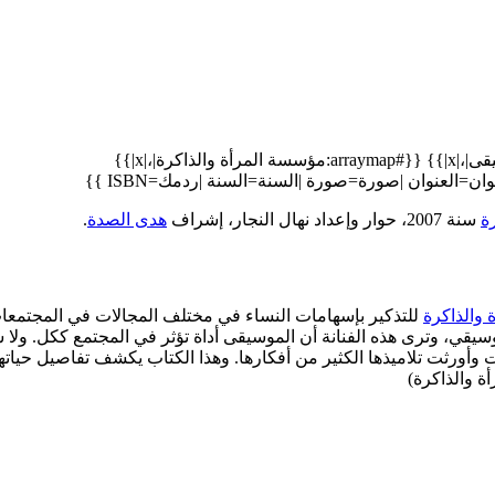
{{#arraymap:إسهامات النساء في المجتمعات العربية، النساء والموسيقى|،|x|}} {{#arraymap:مؤسسة المرأة والذاكرة|،|x|}}
ة
سنة 2007، حوار وإعداد نهال النجار، إشراف
هدى الصدة
.
والذاكرة
للتذكير بإسهامات النساء في مختلف المجالات في المجتمعا
وسيقي، وترى هذه الفنانة أن الموسيقى أداة تؤثر في المجتمع ككل. ولا
أورثت تلاميذها الكثير من أفكارها. وهذا الكتاب يكشف تفاصيل حياتها
ة والذاكرة)