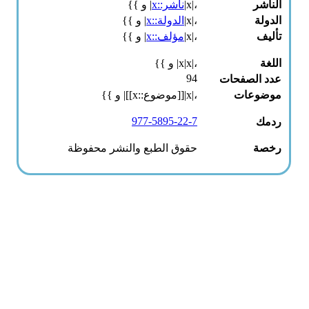
الناشر
،|x|
ناشر::x
| و }}
الدولة
،|x|
الدولة::x
| و }}
تأليف
،|x|
مؤلف::x
| و }}
اللغة
،|x|x| و }}
94
عدد الصفحات
موضوعات
،|x|[[موضوع::x]]| و }}
977-5895-22-7
ردمك
رخصة
حقوق الطبع والنشر محفوظة