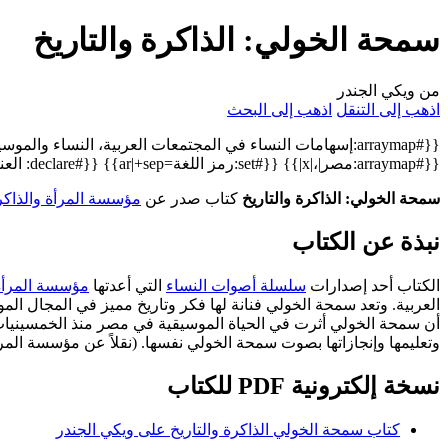
سمحة الخولي: الذاكرة والتاريخ
من ويكي الجندر
اذهب إلى التنقل
اذهب إلى البحث
{{#arraymap:مصر|،|x|}} {{#set:رمز اللغة=ar|+sep}} {{#declare: العنوان=العنوان |صورة=صورة |السنة=السنة |ردمك=ISBN }}
سمحة الخولي: الذاكرة والتاريخ
كتاب صدر عن
مؤسسة المرأة والذاكر
نبذة عن الكتاب
الكتاب أحد إصدارات
سلسلة أصوات النساء
التي أعدتها
مؤسسة المرأة 
العربية. وتعد سمحة الخولي فنانة لها فكر وتاريخ مميز في المجال الم
أن سمحة الخولي أثرت في الحياة الموسيقية في مصر منذ الخمسينيات و
وتعليمها وإنجازاتها بصوت سمحة الخولي نفسها. (نقلاً عن مؤسسة المرأ
نسخة إلكترونية PDF للكتاب
كتاب سمحة الخولي الذاكرة والتاريخ على ويكي الجندر