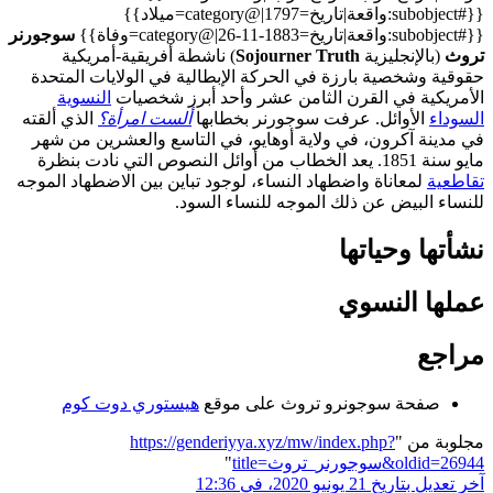
{{#subobject:واقعة|تاريخ=1797|@category=ميلاد}}
{{#subobject:واقعة|تاريخ=1883-11-26|@category=وفاة}}
سوجورنر
تروث
(بالإنجليزية
Sojourner Truth
) ناشطة أفريقية-أمريكية
حقوقية وشخصية بارزة في الحركة الإبطالية في الولايات المتحدة
الأمريكية في القرن الثامن عشر وأحد أبرز شخصيات
النسوية
السوداء
الأوائل. عرفت سوجورنر بخطابها
ألست امرأة؟
الذي ألقته
في مدينة آكرون، في ولاية أوهايو، في التاسع والعشرين من شهر
مايو سنة 1851. يعد الخطاب من أوائل النصوص التي نادت بنظرة
تقاطعية
لمعاناة واضطهاد النساء، لوجود تباين بين الاضطهاد الموجه
للنساء البيض عن ذلك الموجه للنساء السود.
نشأتها وحياتها
عملها النسوي
مراجع
صفحة سوجونرو تروث على موقع
هيستوري دوت كوم
مجلوبة من "
https://genderiyya.xyz/mw/index.php?
title=سوجورنر_تروث&oldid=26944
"
آخر تعديل بتاريخ 21 يونيو 2020، في 12:36