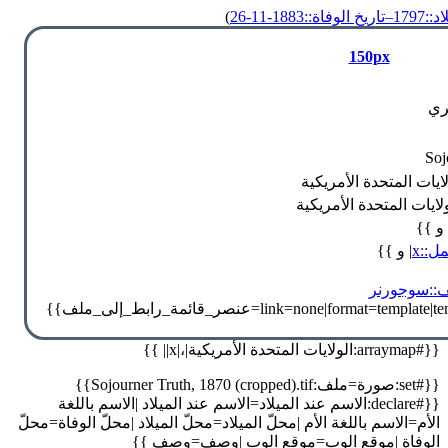
:1797
‒تاريخ الوفاة::1883-11-26
)
150px
ري
Soj
ايات المتحدة الأمريكية
ايات المتحدة الأمريكية
 و }}
ل::x
| و }}
::سوجورنر
{{#arraymap:الولايات المتحدة الأمريكية|،|x|| }}
{{#set:صورة=ملف:Sojourner Truth, 1870 (cropped).tif}}
{{#declare:الاسم عند الميلاد=الاسم عند الميلاد |الاسم باللغة
الأم=الاسم باللغة الأم |محلّ الميلاد=محلّ الميلاد |محلّ الوفاة=محلّ
الوفاة |موقع الوب=موقع الوب |وصف=وصف }}