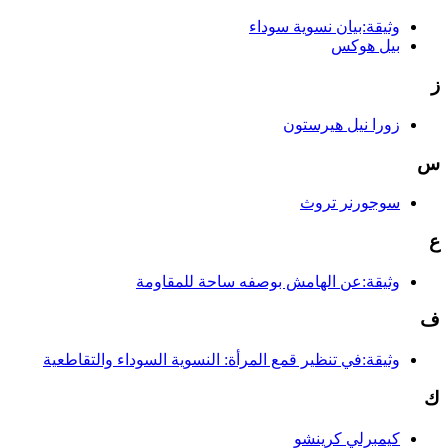
وثيقة:بيان نسوية سوداء
بيل هوكس
ز
زورا نيل هيرستون
س
سوجورنر تروث
ع
وثيقة:عن الهامش بوصفه ساحة للمقاومة
ف
وثيقة:في تنظير قمع المرأة: النسوية السوداء والتقاطعية
ك
كيمبرلي كرينشو