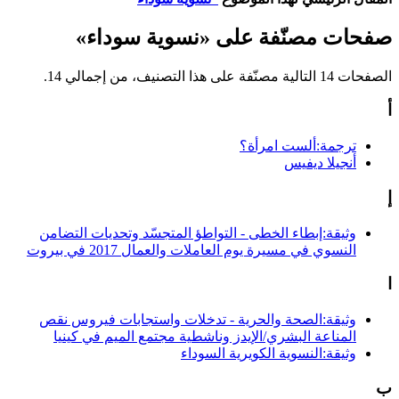
صفحات مصنّفة على «نسوية سوداء»
الصفحات 14 التالية مصنّفة على هذا التصنيف، من إجمالي 14.
أ
ترجمة:ألست امرأة؟
أنجيلا ديفيس
إ
وثيقة:إبطاء الخطى - التواطؤ المتجسّد وتحديات التضامن
النسوي في مسيرة يوم العاملات والعمال 2017 في بيروت
ا
وثيقة:الصحة والحرية - تدخلات واستجابات فيروس نقص
المناعة البشري/الإيدز وناشطية مجتمع الميم في كينيا
وثيقة:النسوية الكويرية السوداء
ب