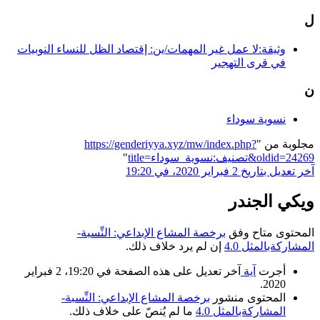
ل
وثيقة:لا عمل غير المهمات/ين: إقتصاد الظل للنساء النوبيات
في قرى التهجير
ن
نسوية سوداء
مجلوبة من "
https://genderiyya.xyz/mw/index.php?
title=تصنيف:نسوية_سوداء&oldid=24269
"
آخر تعديل بتاريخ 2 فبراير 2020، في 19:20
ويكي الجندر
المحتوى متاح وفق
برخصة المشاع الإبداعي: النِّسبة-
المشاركةبالمثل 4.0
إن لم يرد خلاف ذلك.
أجرت
آية
آخر تعديل على هذه الصفحة في 19:20، 2 فبراير
2020.
المحتوى منشور
برخصة المشاع الإبداعي: النِّسبة-
المشاركةبالمثل 4.0
ما لم يُنصّ على خلاف ذلك.