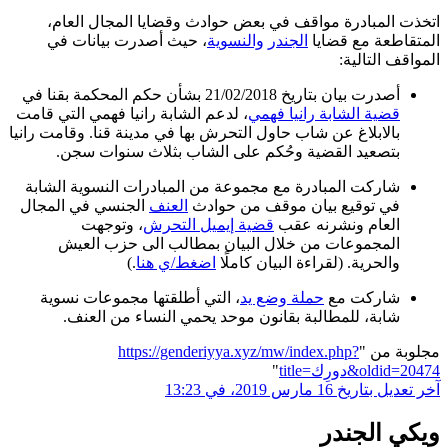
اتخذت المبادرة مواقف في بعض حوادث وقضايا المجال العام،
المتقاطعة مع قضايا
الجندر
والنسوية
، حيث أصدرت بيانات في
المواقف التالية:
أصدرت بيان بتاريخ 21/02/2018 بشأن حكم المحكمة بقنا في
قضية الشابة رانيا فهمي
، لدعم الشابة رانيا فهمي التي قامت
بالابلاغ عن شاب حاول التحرش بها في مدينة قنا. وقامت رانيا
بتصعيد القضية وحُكم على الشاب بثلاث سنوات سجن.
شاركت المبادرة مع مجموعة من المبادرات النسوية الشابة
في توقيع بيان موقف من حوادث
العنف
الجنسي في المجال
العام ونشرنه عقب
قضية إيميل التحرش
، وتوجهت
المجموعات من خلال البيان بمطالب الى حزب العيش
والحرية. (لقراءة البيان كاملًا
اضغط/ي هنا
.)
شاركت مع
حملة وضع يد
، التي أطلقتها مجموعات نسوية
شابة، للمطالبة بقانون موحد يحمي النساء من العنف.
مجلوبة من "
https://genderiyya.xyz/mw/index.php?
title=دورِك&oldid=20474
"
آخر تعديل بتاريخ 16 مارس 2019، في 13:23
ويكي الجندر