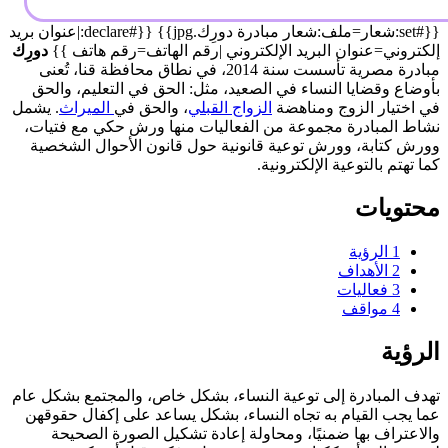
{{#set:شعار=ملف:شعار مبادرة دورِك.jpg}} {{#declare:|عنوان بريد
إلكتروني=عنوان البريد الإلكتروني |رقم الهاتف=رقم هاتف }}
دورِك
مبادرة مصرية تأسست سنة 2014، في نطاق محافظة قنا، تُعنى
بأوضاع وقضايا النساء في الصعيد، مثل: الحق في التعليم، والحق
في اختيار الزوج ومناهضة
الزواج القبلي
، والحق في
الميراث
. يشمل
نشاط المبادرة مجموعة من الفعاليات منها ورش حكي مع فتيات،
وورش كتابة، وورش توعية قانونية حول قانون الأحوال الشخصية
كما تهتم بالتوعية الإلكترونية.
محتويات
1
الرؤية
2
الأهداف
3
فعاليات
4
مواقف
الرؤية
تهدف المبادرة إلى توعية النساء، بشكل خاص، والمجتمع بشكل عام
عما يجب القيام به تجاه النساء، بشكل يساعد على إكفال حقوقهن
والاعتراف بها ضمنيًا، ومحاولة إعادة تشكيل الصورة الصحيحة