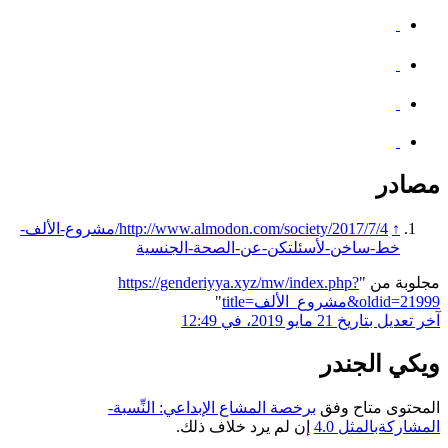
مصادر
↑
http://www.almodon.com/society/2017/7/4/مشروع-الألف-
خط-ساخن-لأسئلتكن-عن-الصحة-الجنسية
مجلوبة من "
https://genderiyya.xyz/mw/index.php?
title=مشروع_الألف&oldid=21999
"
آخر تعديل بتاريخ 21 مايو 2019، في 12:49
ويكي الجندر
المحتوى متاح وفق
برخصة المشاع الإبداعي: النِّسبة-
المشاركةبالمثل 4.0
إن لم يرد خلاف ذلك.