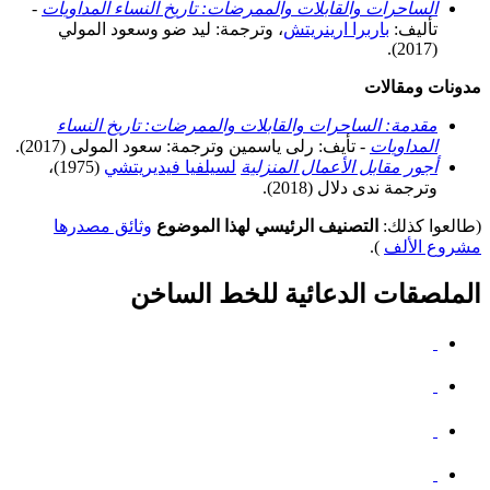
الساحرات والقابلات والممرضات: تاريخ النساء المداويات
-
تأليف:
باربرا ارينريتش
، وترجمة: ليد ضو وسعود المولي
(2017).
مدونات ومقالات
مقدمة: الساحرات والقابلات والممرضات: تاريخ النساء
المداويات
- تأيف: رلى ياسمين وترجمة: سعود المولى (2017).
أجور مقابل الأعمال المنزلية
لسيلفيا فيديريتشي
(1975)،
وترجمة ندى دلال (2018).
(طالعوا كذلك:
التصنيف الرئيسي لهذا الموضوع
وثائق مصدرها
مشروع الألف
).
الملصقات الدعائية للخط الساخن