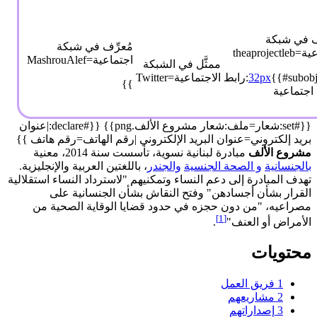
ّف في شبكة
مُعرِّف في شبكة
theaprojec
اجتماعية=MashrouAlef
ممثَّل في الشبكة
32px
{{#subobject:رابط
الاجتماعية=Twitter
}}
اجتماعية
{{#set:شعار=ملف:شعار مشروع الألف.png}} {{#declare:|عنوان
بريد إلكتروني=عنوان البريد الإلكتروني |رقم الهاتف=رقم هاتف }}
مشروع الألف
مبادرة لبنانية نسوية، تأسست سنة 2014، معنية
بالجنسانية
و الصحة الجنسية
والجندر
، باللغتين العربية والإنجليزية.
تهدف المبادرة إلى دعم النساء وتمكنيهم "لاسترداد النساء استقلالية
القرار بشأن أجسادهن" وفتح النقاش بشأن الجنسانية على
مصراعيه، "من دون حجزه في حدود قضايا الوقاية الصحية من
[1]
الأمراض أو العنف"
.
محتويات
1
فريق العمل
2
مشاريعهم
3
إصداراتهم