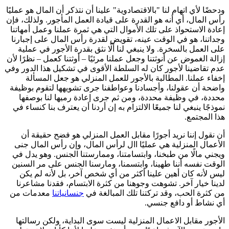
ودحضًا لأي اتهام لنا "بالاقتصادوية" علينا أن نتذكر أن المال هو عمليًا
رأس المال، أي أنه هو القدرة على قيادة العمل المأجور. ولذلك، فإن
إعادة الاستحواذ على تلك الأموال التي هي ثمرة عملنا وعمل أمهاتنا
وجداتنا، هو في الوقت عينه، تقويض لقدرة رأس المال على إجبارنا
على العمل بالسخرة. ولا ينبغي لنا ألّا نثق بقدرة الأجور في عملية
إزالة الغموض عن أنوثتنا وجعل عملنا مرئيًا – أوثتنا كعمل – نظرًا لأن
عدم تقاضينا لأجور كان له السلطة الأقوى في تشكيل هذا الدور وفي
إخفاء عملنا. المطالبة بالأجور للعمل المنزلي هو جعل المسألة
واضحة أن عقولنا، وأجسادنا وعواطفنا جرى تشويهها لتقوم بوظيفة
محددة، في وظيفة محددة، ومن ثم جرى إعادة رميها لنا بوصفها
نموذجًا ينبغي لنا جميعًا الالتزام به إن أردنا أن يعترف بنا كنساء في
هذا المجتمع.
أن نقول إننا نريد أجورًا مقابل العمل المنزلي هو فضح حقيقة أن
الأعمال المنزلية هي عمليًا اال لرأس المال، وإن رأس المال جنى
ويجني مالًا من طبخنا، وابتسامتنا، وممارستنا الجنس. وهو يدل في
الوقت نفسه أننا طهينا، وابتسمنا، ومارسنا الجنس على مر السنين
ليس لأنه كان أهين علينا أكثر من أي شخص آخر، بل لأنه لم يكن
لدينا خيار آخر. تشوهت وجوهنا من كثرة الابتسام، فقدنا مشاعرنا
من كثرة الحب، وقد تركتنا تلك المبالغة في
جنسانياتنا
معدمات من
أي نشاط أو دافع جنسي.
الأجور مقابل الاعمال المنزلية ليست سوى البداية، ولكن رسالتها