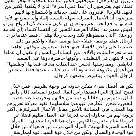
لا يرين أن (الرجال) سيتوقعون الكثير منا لأننا بالتحديد لا نؤجر مقابل
عملنا، فهم يفترضون أن "هذا عمل المرأة" الذي لا يكلفها الكثير من
الجهد. فالرجال قادرون على تلقي خدماتنا والاستمتاع بها لأنهم
يفترضون أن الأعمال المنزلية سهلة بالنسبة إلينا، وأننا نتمتع بها لأننا
نقوم بها بدافع الحب. هم يتوقعون أن نكون ممتنات لأن الزواج بهم أو
العيش معهم قد أعطانا الفرصة للتعبير عن أنفسنا كنساء (أي لخدمة
أزواجنا)، "أنتي محظوظة لأنك وجدت رجلًا مثلي". فقط عندما يرى
الرجال عملنا بوصفه عملًا - حبنا بوصفه عملًا - والأهم من ذلك
تصميمنا على رفض كلاهما، حينها فقط سيغيرون موقفهم تجاهنا.
عندما تخرج المئات والآلاف من النساء إلى الشوارع لتقول إن عملها
الذي لا ينتهي في التنظيف، ، وكونها حاضرة دومًا على الصعيد
العاطفي، وممارستها الجنس عند الطلب مخافة فقدانها "وظيفتها"،
هي أعمال مكروهة صعبة وشاقة تبدد حياتنا ، عندها فقط سيشعر
الرجال بالخوف وبتقويض وضعهم كرجال.
لكن هذا أفضل شيء ممكن حدوثه من وجهة نظرهم ، فمن خلال
فضح الطرق التي اعتمدها رأس المال لتعزيز انقسامنا (قام رأس
المال بتأديبهم من خلالنا وتأديبنا من خلالهم وتحريضنا ضد بعضنا
البعض)، فنحن -عكازهم!عبيدهم! سلاسلهم!- نقود معركة تحريرهم.
بهذا المعنى، فإن المطالبة بالأجور مقابل الأعمال المنزلية هي أكثر
تربوية لهم من محاولة إثبات قدرتنا على العمل مثلهم فضلًا عن
قدرتنا القيام بنفس وظائفهم . نترك هذا الجهد المجدي لـ "المرأة
صاحبة السيرة المهنية"، المرأة التي تهرب من قمعها لا من خلال
قوة الوحدة والنضال، ولكن من خلال قوة السيد، قوة لممارسة