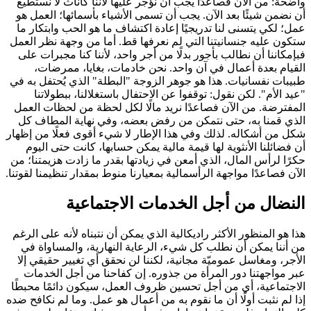
واضحة: من الآن فصاعدًا يجب أن نؤجر عليها لأننا كأناث لا نستطيع
أن نضمن شيئًا بعد الآن. يجب أن تسمى الأشياء بأسمائها؛ العمل هو
عمل؛ لكي يتسنى لنا تدريجيًا إعادة اكتشاف ما هو الحب وابتكار ما
ستكون عليه جنسانيتنا التي لم نعرفها قط. أما من وجهة نظر العمل
فبإمكاننا أن نطالب بأجور بدلًا من أجر واحد، لأننا كنا مجبرات على
القيام بعدة أعمال في آن واحد. نحن خادمات، بغايا، ممرضات،
طبيبات نفسانيات. هذا هو جوهر الزوجة "البطلة" الذي يُحتفل به في
"عيد الأم". لكن نقول: توقفوا عن الاحتفال باستغلالنا، ببطولاتنا
المفترضة. من الآن فصاعدًا نريد مالًا لكل لحظة من لحظات العمل
الذي قمنا به، حتى نتمكن من رفض بعضه، وفي نهاية المطاف كل
شكل من أشكاله. لذلك وفي هذا الإطار لا شيء أقوى فعلًا من إظهار
أن فضائلنا الأنثوية لها قيمة مالية يمكن حسابها، كانت حتى اليوم
حكرًا لرأس المال، الذي أمعن في زيادتها بقدر ما زادت هزيمتنا؛ من
الآن فصاعدًا مواجهة الرأسمالية بمعيارنا منوط بمقدار تنظيمنا لقوتنا.
النضال من أجل الخدمات الاجتماعية
هذا هو المنظور الأكثر راديكالية الذي يمكن أن نتبناه لأنه على الرغم
من أننا يمكن أن نطلب كل شيء، الرعاية النهارية، والمساواة في
الأجر، ومغاسل عموميّة مجانية، لكننا لن نحقق أي تغيير حقيقي إلا
عبر مواجهتنا دور المرأة من جذوره. إن كفاحنا من أجل الخدمات
الاجتماعية، أي من أجل تحسين ظروف العمل، سيكون دائمًا محبطًا
إذا لم نثبت أولًا أن ما نقوم به من أعمال هو عمل. وما لم نكافح ضده