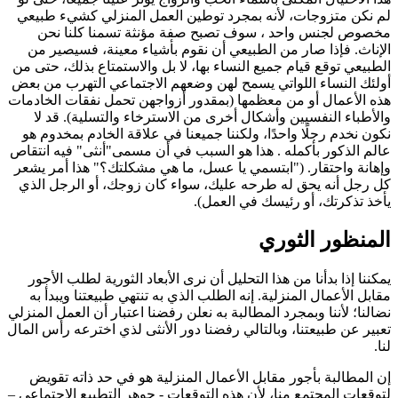
لم نكن متزوجات، لأنه بمجرد توطين العمل المنزلي كشيء طبيعي
مخصوص لجنس واحد ، سوف تصبح صفة مؤنثة تسمنا كلنا نحن
الإناث. فإذا صار من الطبيعي أن نقوم بأشياء معينة، فسيصير من
الطبيعي توقع قيام جميع النساء بها، لا بل والاستمتاع بذلك، حتى من
أولئك النساء اللواتي يسمح لهن وضعهم الاجتماعي التهرب من بعض
هذه الأعمال أو من معظمها (بمقدور أزواجهن تحمل نفقات الخادمات
والأطباء النفسيين وأشكال أخرى من الاسترخاء والتسلية). قد لا
نكون نخدم رجلًا واحدًا، ولكننا جميعنا في علاقة الخادم بمخدوم هو
عالم الذكور بأكمله . هذا هو السبب في أن مسمى"أنثى" فيه انتقاص
وإهانة واحتقار. ("ابتسمي يا عسل، ما هي مشكلتك؟" هذا أمر يشعر
كل رجل أنه يحق له طرحه عليك، سواء كان زوجك، أو الرجل الذي
يأخذ تذكرتك، أو رئيسك في العمل).
المنظور الثوري
يمكننا إذا بدأنا من هذا التحليل أن نرى الأبعاد الثورية لطلب الأجور
مقابل الأعمال المنزلية. إنه الطلب الذي به تنتهي طبيعتنا ويبدأ به
نضالنا؛ لأننا وبمجرد المطالبة به نعلن رفضنا اعتبار أن العمل المنزلي
تعبير عن طبيعتنا، وبالتالي رفضنا دور الأنثى لذي اخترعه رأس المال
لنا.
إن المطالبة بأجور مقابل الأعمال المنزلية هو في حد ذاته تقويض
لتوقعات المجتمع منا، لأن هذه التوقعات - جوهر التطبيع الاجتماعي –