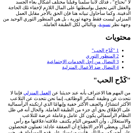
لا "نحتاج" ، فذلك لأننا سلمنا وقبلنا مختلف أشكال بغاء الجسد
والعقل التي نحصل بواسطتها على المال اللازم لإخفاء تلك الحاجة
الدفينة. وكما سأحاول تبيانه هنا فإن الحق بالأجر مقابل العمل
المنزلي ليست فقط وجهة ثورية ، بل هي المنظور الثوري الوحيد من
وجهة نظر
نسوية
، وبالتالي لكل الطبقة العاملة.
محتويات
1
"كَدْح الحب"
2
المنظور الثوري
3
النضال من أجل الخدمات الاجتماعية
4
النضال ضد الأعمال المنزلية
"كَدْح الحب"
من المهم هنا الاعتراف بأنه عند حديثنا عن
العمل المنزلي
فإننا لا
نتحدث عن وظيفة كسائر الوظائف، إنما نحن نتحدث عن التلاعب
الأكثر انتشارًا، والعنف الأكثر خفية وإبهامًا الذي ارتكبته الرأسمالية
على الإطلاق بحق أي جزء من الطبقة العاملة. والحال أنه في ظل
النظام الرأسمالي يكون كل عامل وعاملة عرضة للتلاعب
والاستغلال ، وأن الغموض التام يكتنف علاقته/علاقتها مع رأس
المال. ويعطي الأجر الانطباع أن الصفقة عادلة: تعملون فتحصلون
على أجوركم، وبالتالي فأنت ورئيسك على قدم المساواة. في حين