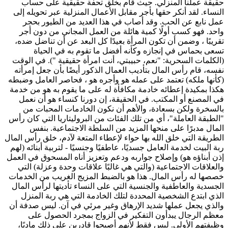
حقيقة عملنا المنزلي. حيث قام بخلق تحفة حقيقية على حساب
النساء. لقد أنكر حقها بأجر مقابل الأعمال المنزلية عبر تحويله إلى
عمل نابع عن الحب. وقد أصاب في هذا العديد من الطيور بحجر
واحد. فهو كسب أولًا كمية هائلة من العمل المجاني من دون أجر
تقريبًا ، وضمن أن تكون المرأة بعيدًا كل البعد عن أن تناضل ضده،
تسعى بحماس في إنجازه وكأنه أفضل ما تقوم به في الحياة
(الكلمات السحرية: "نعم، حبيبتي، أنت امرأة حقيقية "). في الوقت
نفسه، قام رأس المال بتأديب العمال الذكور أيضًا بأن جعل إمرأته
(كأنها ملكه) تعتمد على عمله هو وأجره هو ، فحاصر العامل وضبطه
هكذا بمكيدة إعطائه خادمة مكافأة له على ما يقوم به هو من خدمة
في المصنع أو المكتب. في الحقيقة، إن دورنا كنساء هو أن نعمل
بالسخرة ولكن بسعادة، والأهم أن نكون الخادمات المحبات من
"الطبقة العاملة"، أي من تلك الفئات من البروليتاريا التي كان رأس
المال مدبرًا على منحها المزيد من السلطة الاجتماعية. بنفس
الطريقة التي خلق الله بها حواء لإعطاء المتعة لآدم، خلق رأس المال
ربة البيت لخدمة العامل جسديًا، عاطفيًا وجنسيًا - لتربية أبنائه (لهم
إذن أبناؤه هو) وإصلاح جواربه ودعم وتعزيز أناه المسحوق في العمل
والعلاقات الاجتماعية (والتي هي غالبًا علاقات وحدة وعزلة) التي
خصصها له رأس المال. هذا هو بالضبط المزيج الغريب من الخدمات
الجسدية والعاطفية والجنسية التي على النساء تأديتها لرأس المال
الذي ابتدع الشخصية المحددة لتلك الخادمة التي هي ربة المنزل
والذي يجعل عملها شديد الإرهاق وغير مرئي في آن. ليس صدفة أن
معظم الرجال يبدأون التفكير في الزواج بمجرد الحصول على
وظيفتهم الأولى. ليس فقط لأنهم أصبحوا قادرين على ذلك ماديًا،