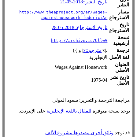
تاريخ النشر::2018-05-21
النشر
مسار
http://www.theaproject.org/ar/wages-
الاسترجاع
againsthousework-federiciAr
تاريخ
تاريخ الاسترجاع::2018-05-28
الاسترجاع
نسخة
http://archive.is/UllwV
أرشيفية
ترجمة
،|x|
مترجم::x
| و }}
لغة الأصل
الإنجليزية
العنوان
Wages Against Housework
الأصلي
تاريخ نشر
1975-04
الأصل
مراجعة الترجمة والتحرير: سعود المولى
يوجد نسخة متوفرة
للمقال باللغة الإنجليزية
على الإنترنت.
قد توجد
وثائق أخرى مصدرها مشروع الألف