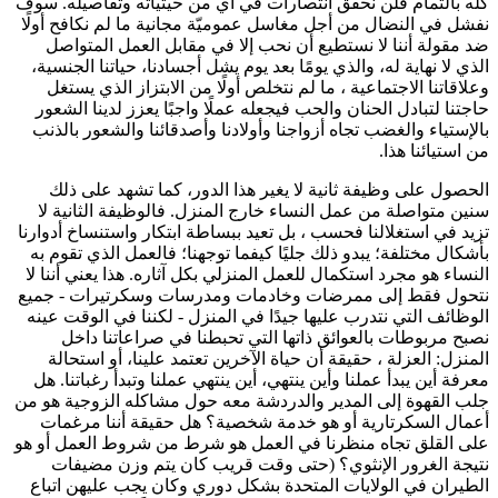
كله بالتمام فلن نحقق انتصارات في أي من حيثياته وتفاصيله. سوف
نفشل في النضال من أجل مغاسل عموميّة مجانية ما لم نكافح أولًا
ضد مقولة أننا لا نستطيع أن نحب إلا في مقابل العمل المتواصل
الذي لا نهاية له، والذي يومًا بعد يوم يشل أجسادنا، حياتنا الجنسية،
وعلاقاتنا الاجتماعية ، ما لم نتخلص أولًا من الابتزاز الذي يستغل
حاجتنا لتبادل الحنان والحب فيجعله عملًا واجبًا يعزز لدينا الشعور
بالإستياء والغضب تجاه أزواجنا وأولادنا وأصدقائنا والشعور بالذنب
من استيائنا هذا.
الحصول على وظيفة ثانية لا يغير هذا الدور، كما تشهد على ذلك
سنين متواصلة من عمل النساء خارج المنزل. فالوظيفة الثانية لا
تزيد في استغلالنا فحسب ، بل تعيد ببساطة ابتكار واستنساخ أدوارنا
بأشكال مختلفة؛ يبدو ذلك جليًا كيفما توجهنا؛ فالعمل الذي تقوم به
النساء هو مجرد استكمال للعمل المنزلي بكل آثاره. هذا يعني أننا لا
نتحول فقط إلى ممرضات وخادمات ومدرسات وسكرتيرات - جميع
الوظائف التي نتدرب عليها جيدًا في المنزل - لكننا في الوقت عينه
نصبح مربوطات بالعوائق ذاتها التي تحبطنا في صراعاتنا داخل
المنزل: العزلة ، حقيقة أن حياة الآخرين تعتمد علينا، أو استحالة
معرفة أين يبدأ عملنا وأين ينتهي، أين ينتهي عملنا وتبدأ رغباتنا. هل
جلب القهوة إلى المدير والدردشة معه حول مشاكله الزوجية هو من
أعمال السكرتارية أو هو خدمة شخصية؟ هل حقيقة أننا مرغمات
على القلق تجاه منظرنا في العمل هو شرط من شروط العمل أو هو
نتيجة الغرور الإنثوي؟ (حتى وقت قريب كان يتم وزن مضيفات
الطيران في الولايات المتحدة بشكل دوري وكان يجب عليهن اتباع