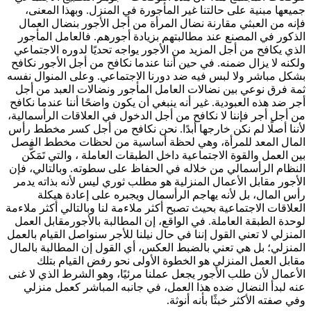
جميعها مبنية على حالتنا غير المأجورة في المنزل. وبهذا المعنى،
فإنه من العبثي مقارنة نضال المرأة من أجل الأجور بنضال العمال
الذكور في المصنع عند مطالبتهم بزيادة أجورهم. فالعامل المأجور
الذي يكافح من أجل المزيد من الأجور يواجه تحديًا لدوره الاجتماعي
ولكنه لا يزال ضمنه. في حين أننا عندما نكافح من أجل الأجور نكافح
بشكل مباشر ولا لبس فيه ضد دورنا الاجتماعي. وعلى المنوال نفسه
ثمة فرق نوعي بين نضالات العامل المأجور ونضالات العبد من أجل
أجر ضد هذه العبودية. غير أنه ينبغي أن يكون واضحًا أننا عندما نكافح
من أجل أجر فإننا لا نكافح من أجل الدخول في العلاقات الرأسمالية،
لأننا أصلًا لم نكن خارجها أبدًا. نحن نكافح من أجل كسر مخطط رأس
المال المعد للمرأة، وهي لحظة أساسية من لحظات مخطط الفصل
بين العمل والقوة الاجتماعية داخل الطبقات العاملة ، والتي تَمَكَّن
النظام الرأسمالي من خلاله في الحفاظ على سطوته. وبالتالي، فإن
الأجور مقابل الأعمال المنزلية هو مطلب ثوري ليس لأنه بذاته يدمر
رأس المال، بل لأنه يهاجم الرأسمال ويجبره على إعادة هيكلة
العلاقات الاجتماعية بحيث تصبح أكثر ملاءمة لنا وبالتالي أكثر ملاءمة
لوحدة الطبقة العاملة. في الواقع، إن المطالبة بالأجورمقابل العمل
المنزلي لا تعني القول إننا في حال نيلنا للأجر سنواصل القيام بالعمل
المنزلي؛ بل هي تعني بالضبط العكس، أي القول إن المطالبة بالمال
مقابل العمل المنزلي هو الخطوة الأولى نحو رفض القيام بتلك
الأعمال لأن طلب الأجور يجعل عملنا مرئيًا، وهو الشرط الذي لا غنى
عنه لبدأ النضال ضده هذا العمل، في جانبه المباشر كعمل منزلي
وفي صفته الأكثر خبثًا بأنه أنوثة.