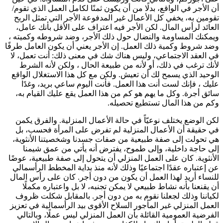
أن الأجر في الواقع، بدلًا من أن يكون ثمنًا لكامل العمل الذي تقوم/
تقومين به، يخفي كل الأعمال غير المدفوعة الأجر التي تمثل الربح
العائد لرأس المال. لكن الأجر فيه اعتراف على الأقل بأنك عامل،
ويمكنك المساومة والنضال حول ذلك الأجر، وضد شروطه وكميته ،
وضد شروط وكمية ذلك العمل. إن الأجر يعني أن يكون العامل طرفًا
في العقد الاجتماعي، وليس هناك شك في معنى ذلك: أنت تعمل، لا
لأنك ترغب في ذلك، أو لأنه من طبيعة الحال ، ولكن لأنه الشرط
الوحيد الذي يسمح لك أن تعيش. ولكن مع كل هذا الاستغلال الواقع
عليك ، فإنك لست أنت هذا العمل. فأنت اليوم ساعي بريد، وغدًا
سائق أجرة. وكل ما يهم هو كم من هذا العمل يقع عليك القيام به،
وكم من هذا المال تستطيع تحصيله.
لكن الوضع يختلف نوعيّاً في حالة الأعمال المنزلية. والفرق يكمن
في حقيقة أن الأعمال المنزلية لم تفرض على المرأة فحسب، بل
هي تحولت إلى صفة طبيعية من صفات جسدنا وشخصيتنا الأنثوية،
إلى حاجة داخلية، وإلى طموح، يفترض أنه يأتي من عمق شيمنا
الأنثوية. كان على العمل المنزلي أن يتحول إلى صفة طبيعية، عوضًا
عن إعتباره عقدًا اجتماعيًا وذلك لأنه منذ بداية المخطط الرأسمالي
للنساء أريد لهذا العمل أن يكون من دون أجر. كان على رأس المال
أن يقنعنا بأنه نشاط طبيعي لا يمكن تجنبه، لا بل واعتباره مكملًا
لكياننا وذلك لجعلنا نقوم به من دون أجر. بالمقابل شكلت ظروف
العمل المنزلي غير المأجور السلاح الأقوى بيد الرأسمالية في تعزيز
الفرضية العمومية القائلة بأن العمل المنزلي ليس عملًا، وبالتالي