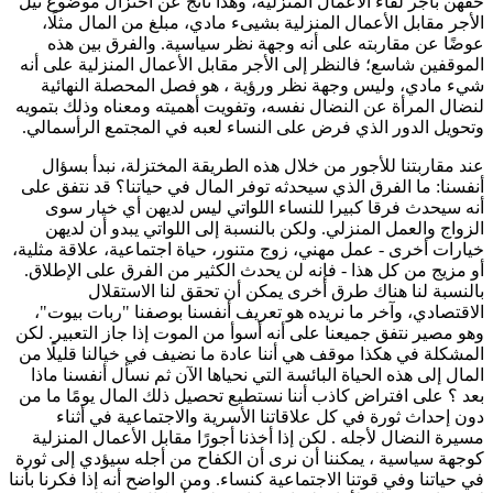
حقهن بأجر لقاء الأعمال المنزلية، وهذا ناتج عن اختزال موضوع نيل
الأجر مقابل الأعمال المنزلية بشيىء مادي، مبلغ من المال مثلًا،
عوضًا عن مقاربته على أنه وجهة نظر سياسية. والفرق بين هذه
الموقفين شاسع؛ فالنظر إلى الأجر مقابل الأعمال المنزلية على أنه
شيء مادي، وليس وجهة نظر ورؤية ، هو فصل المحصلة النهائية
لنضال المرأة عن النضال نفسه، وتفويت أهميته ومعناه وذلك بتمويه
وتحويل الدور الذي فرض على النساء لعبه في المجتمع الرأسمالي.
عند مقاربتنا للأجور من خلال هذه الطريقة المختزلة، نبدأ بسؤال
أنفسنا: ما الفرق الذي سيحدثه توفر المال في حياتنا؟ قد نتفق على
أنه سيحدث فرقا كبيرا للنساء اللواتي ليس لديهن أي خيار سوى
الزواج والعمل المنزلي. ولكن بالنسبة إلى اللواتي يبدو أن لديهن
خيارات أخرى - عمل مهني، زوج متنور، حياة اجتماعية، علاقة مثلية،
أو مزيج من كل هذا - فإنه لن يحدث الكثير من الفرق على الإطلاق.
بالنسبة لنا هناك طرق أخرى يمكن أن تحقق لنا الاستقلال
الاقتصادي، وآخر ما نريده هو تعريف أنفسنا بوصفنا "ربات بيوت"،
وهو مصير نتفق جميعنا على أنه أسوأ من الموت إذا جاز التعبير. لكن
المشكلة في هكذا موقف هي أننا عادة ما نضيف في خيالنا قليلًا من
المال إلى هذه الحياة البائسة التي نحياها الآن ثم نسأل أنفسنا ماذا
بعد ؟ على افتراض كاذب أننا نستطيع تحصيل ذلك المال يومًا ما من
دون إحداث ثورة في كل علاقاتنا الأسرية والاجتماعية في أثناء
مسيرة النضال لأجله . لكن إذا أخذنا أجورًا مقابل الأعمال المنزلية
كوجهة سياسية ، يمكننا أن نرى أن الكفاح من أجله سيؤدي إلى ثورة
في حياتنا وفي قوتنا الاجتماعية كنساء. ومن الواضح أنه إذا فكرنا بأننا