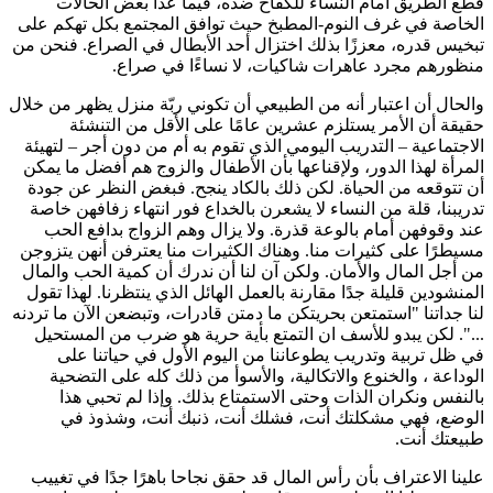
قطع الطريق أمام النساء للكفاح ضده، فيما عدا بعض الحالات
الخاصة في غرف النوم-المطبخ حيث توافق المجتمع بكل تهكم على
تبخيس قدره، معززًا بذلك اختزال أحد الأبطال في الصراع. فنحن من
منظورهم مجرد عاهرات شاكيات، لا نساءًا في صراع.
والحال أن اعتبار أنه من الطبيعي أن تكوني ربّة منزل يظهر من خلال
حقيقة أن الأمر يستلزم عشرين عامًا على الأقل من التنشئة
الاجتماعية – التدريب اليومي الذي تقوم به أم من دون أجر – لتهيئة
المرأة لهذا الدور، ولإقناعها بأن الأطفال والزوج هم أفضل ما يمكن
أن تتوقعه من الحياة. لكن ذلك بالكاد ينجح. فبغض النظر عن جودة
تدريبنا، قلة من النساء لا يشعرن بالخداع فور انتهاء زفافهن خاصة
عند وقوفهن أمام بالوعة قذرة. ولا يزال وهم الزواج بدافع الحب
مسيطرًا على كثيرات منا. وهناك الكثيرات منا يعترفن أنهن يتزوجن
من أجل المال والأمان. ولكن آن لنا أن ندرك أن كمية الحب والمال
المنشودين قليلة جدًا مقارنة بالعمل الهائل الذي ينتظرنا. لهذا تقول
لنا جداتنا "استمتعن بحريتكن ما دمتن قادرات، وتبضعن الآن ما تردنه
...". لكن يبدو للأسف ان التمتع بأية حرية هو ضرب من المستحيل
في ظل تربية وتدريب يطوعاننا من اليوم الأول في حياتنا على
الوداعة ، والخنوع والاتكالية، والأسوأ من ذلك كله على التضحية
بالنفس ونكران الذات وحتى الاستمتاع بذلك. وإذا لم تحبي هذا
الوضع، فهي مشكلتك أنت، فشلك أنت، ذنبك أنت، وشذوذ في
طبيعتك أنت.
علينا الاعتراف بأن رأس المال قد حقق نجاحا باهرًا جدًا في تغييب