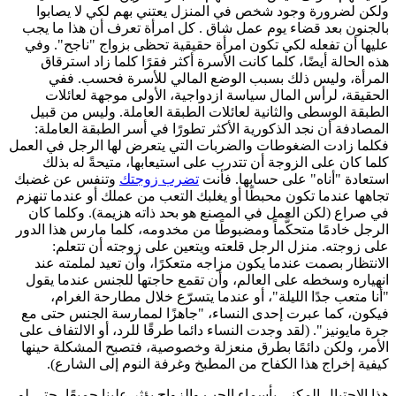
ولكن لضرورة وجود شخص في المنزل يعتني بهم لكي لا يصابوا
بالجنون بعد قضاء يوم عمل شاق . كل امرأة تعرف أن هذا ما يجب
عليها أن تفعله لكي تكون امرأة حقيقية تحظى بزواج "ناجح". وفي
هذه الحالة أيضًا، كلما كانت الأسرة أكثر فقرًا كلما زاد استرقاق
المرأة، وليس ذلك بسبب الوضع المالي للأسرة فحسب. ففي
الحقيقة، لرأس المال سياسة ازدواجية، الأولى موجهة لعائلات
الطبقة الوسطى والثانية لعائلات الطبقة العاملة. وليس من قبيل
المصادفة أن نجد الذكورية الأكثر تطورًا في أسر الطبقة العاملة:
فكلما زادت الضغوطات والضربات التي يتعرض لها الرجل في العمل
كلما كان على الزوجة أن تتدرب على استيعابها، متيحةً له بذلك
استعادة "أناه" على حسابها. فأنت
تضرب زوجتك
وتنفس عن غضبك
تجاهها عندما تكون محبطًا أو يغلبك التعب من عملك أو عندما تنهزم
في صراع (لكن العمل في المصنع هو بحد ذاته هزيمة). وكلما كان
الرجل خادمًا متحكَّماً ومضبوطًا من مخدومه، كلما مارس هذا الدور
على زوجته. منزل الرجل قلعته ويتعين على زوجته أن تتعلم:
الانتظار بصمت عندما يكون مزاجه متعكرًا، وأن تعيد لملمته عند
انهياره وسخطه على العالم، وأن تقمع حاجتها للجنس عندما يقول
"أنا متعب جدًا الليلة"، أو عندما يتسرّع خلال مطارحة الغرام،
فيكون، كما عبرت إحدى النساء، "جاهزًا لممارسة الجنس حتى مع
جرة مايونيز". (لقد وجدت النساء دائما طرقًا للرد، أو الالتفاف على
الأمر، ولكن دائمًا بطرق منعزلة وخصوصية، فتصبح المشكلة حينها
كيفية إخراج هذا الكفاح من المطبخ وغرفة النوم إلى الشارع).
هذا الاحتيال المكنى بأسماء الحب والزواج يؤثر علينا جميعًا، حتى لو