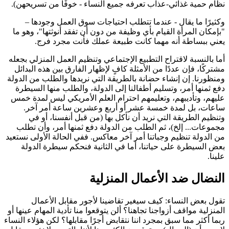
نظام حمية غذائي-عذاب تعرفه جميع النساء - خوفًا من تسريحهن).
وكثيرًا ما يقال - عندما تتطلب احتياجات سوق العمل وجودها –
"بإمكان المرأة القيام بأي وظيفة من دون أن تفقد أنوثتها"، وهو ما
يعني ببساطة أنه مهما كانت طبيعة عملك فأنت مجرد فرج.
أما بالنسبة لاقتراح التطبيع الإجتماعي وتنظيم العمل المنزلي بجعله
مشتركًا، فإن عددًا من الأمثلة كافٍ لإظهار الفارق بين هذه البدائل
ومنظورنا. إن إنشاء حضانة بالطريقة التي نريدها والطلب من الدولة
دفع ثمنها أمر، وتسليم أطفالنا إلى الدولة، والطلب منها السيطرة
عليهم، وتأديبهم، وتعليمهم احترام العلم الأمريكي ليس لمدة خمس
ساعات، بل لمدة خمسة عشر أو أربع وعشرين ساعة أمر آخر.
وتنظيم الطريقة التي نريد أن نأكل بها (من قبل أنفسنا، أو في
مجموعات... إلخ)، ثم الطلب من الدولة دفع ثمنها أمر، وأن تطلب
من الدولة تنظيم وجباتنا أمر آخر معاكس. ففي الحالة الأولى نستعيد
بعض السيطرة على حياتنا، أما في الثانية فنحكم سيطرة الدولة
علينا.
النضال ضد الأعمال المنزلية
تقول بعض النساء: كيف سيغير تقاضينا لأجور مقابل الأعمال
المنزلية مواقف أزواجنا تجاهنا؟ ألن يتوقعوا منا تأدية المهام عينها أو
ربما أكثر مما سبق بمجرد اننا نتقابض أجرًا مقابلها؟ لكن هؤلاء النساء