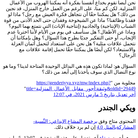
نحن أيضا نقوم بخداع أنفسنا بفكرة أنه يمكننا الهروب من الأعمال
المنزلية. لكن كم منا، على الرغم من العمل خارج المنزل، قد نجين
من ذلك؟ هل يمكننا حقًا أن نتجاهل فكرة العيش مع رجل؟ ماذا لو
فقدنا وظائفنا؟ ماذا عن الشيخوخة وفقدان حتى الحد الأدنى من قوة
الشباب (الإنتاجية) والجاذبية (إنتاجية الإناث) التي نتمتع بهما اليوم؟
وماذا عن الأطفال؟ هل سنأسف في يوم من الأيام لأننا اخترنا عدم
الإنجاب، أو حتى التفكير جديًا بطرح هذا السؤال؟ وهل بإمكاننا أن
نتحمل علاقات مثلية؟ هل نحن على استعداد لتحمل أثمان العزلة
والاستبعاد؟ لكن أيضًا هل يمكننا حقًا تحمل إقامة علاقات مع
الرجال؟
السؤال هو: لماذا تكون هذه هي البدائل الوحيدة المتاحة لدينا؟ وما هو
نوع النضال الذي سوف يأخذنا إلى أبعد من ذلك؟
مجلوبة من "
https://genderiyya.xyz/mw/index.php?
title=وثيقة:أجور_مقابل_الأعمال_المنزلية&oldid=29449
"
آخر تعديل بتاريخ 5 مارس 2021، في 12:07
ويكي الجندر
المحتوى متاح وفق
برخصة المشاع الإبداعي: النِّسبة-
المشاركةبالمثل 4.0
إن لم يرد خلاف ذلك.
أجرت
صفاء
آخر تعديل على هذه الصفحة في 12:07، 5 مارس