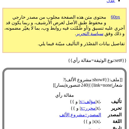
عدل
60px
محتوى متن هذه الصفحة مجلوب من مصدر خارجي
و محفوظ طبق الأصل لغرض الأرشيف، و ربما يكون قد
أجري عليه تنسيق و/أو ضُمِّنَت فيه روابط وِب، بما لا يغيّر مضمونه،
و ذلك وفق
سياسة التحرير
.
تفاصيل بيانات المَصْدَر و التأليف مبيّنة فيما يلي.
{{#set:نوع الوثيقة=مقالة رأي}}
[[ملف:{{#show:مشروع الألف|?
شعار|link=none}}|240عنصورة|يسار]]
مقالة رأي
تأليف
،|x|
مؤلف::x
| و }}
تحرير
،|x|
محرر::x
| و }}
المصدر
المصدر::مشروع الألف
اللغة
،|x|x| و }}
تاريخ