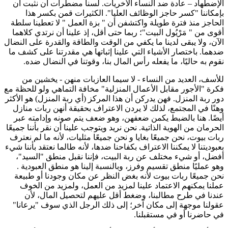
الإضطهاد – عادة ضد النساء الأخريات. لسنا مضطرات أن نثبت أن
بإمكاننا "كسر حاجز الوظائف العليا". الكثيرات قمن بكسر هذا
الحاجز منذ فترة طويلة واكتشفن أن " بزة العمل " لا تعطينا سلطة
أقوى من " مَرْيُول البيت"؛ ربما حتى أقل، إذ علينا أن نرتدي كلاهما
الآن، ولا يبقى لدينا ما يكفي من الوقت والطاقة والقدرة على النضال
ضدهما. باختصار الأشياء التي علينا إثباتها هي مقدرتنا على كشف ما
نقوم به حاليًا، ما يفعله رأس المال بنا، وقوتنا في النضال ضده.
للأسف، العديد من النساء - لا سيما العازبات منهن - يخشين من
فكرة "الأجور مقابل الأعمال المنزلية" مخافة التماهي ولو للحظة مع
دور ربة المنزل. فهن يدركن أن هذا المركز (أي ربة المنزل) هو الأكثر
وهنًا في المجتمع، لذلك لا يردن الاعتراف بحقيقة أنهن ربات منازل
أيضًا. هنا بالضبط يكمن ضعفهن، وهو ضعف يتم صونه وإدامته عبر
الحرمان من الهوية الذاتية. نحن نريد ويتوجب علينا أن نقر بأننا جميعًا
ربات بيوت، نحن جميعًا بغايا و نحن جميعًا مثليات، لأنه ما لم نعترف
بعبوديتنا لا يمكننا الاعتراف بكفاحنا ضدها، لأنه طالما نعتقد بأننا شيء
أفضل، أو شيء مختلف عن ربة البيت، فإننا نقبل منطق "السيد"،
وهو عمليًا منطق تقسيم وفرز، وبالنسبة إلينا هو منطق العبودية .
نحن جميعًا ربات بيوت لأنه بغض النظر عن مكان وجودنا أو طبيعة
عملنا يمكنهم الاعتماد علينا لمزيد من العمل، ولمزيد من الخوف
عندنا في طرح مطالبنا، وضغط أقل عليهم لتحصيل المال، لأن
عقولنا موجهة إلى مكان آخر؛ إلى ذلك الرجل الذي سوف "يرعانا"
في حاضرنا أو في مستقبلنا.