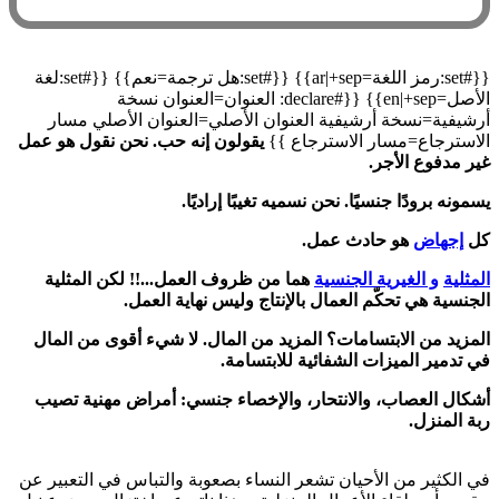
{{#set:رمز اللغة=ar|+sep}} {{#set:هل ترجمة=نعم}} {{#set:لغة
الأصل=en|+sep}} {{#declare: العنوان=العنوان نسخة
أرشيفية=نسخة أرشيفية العنوان الأصلي=العنوان الأصلي مسار
الاسترجاع=مسار الاسترجاع }}
يقولون إنه حب. نحن نقول هو عمل
غير مدفوع الأجر.
يسمونه برودًا جنسيًا. نحن نسميه تغيبًا إراديًا.
كل
إجهاض
هو حادث عمل.
المثلية
و الغيرية الجنسية
هما من ظروف العمل...!! لكن المثلية
الجنسية هي تحكّم العمال بالإنتاج وليس نهاية العمل.
المزيد من الابتسامات؟ المزيد من المال. لا شيء أقوى من المال
في تدمير الميزات الشفائية للابتسامة.
أشكال العصاب، والانتحار، والإخصاء جنسي: أمراض مهنية تصيب
ربة المنزل.
في الكثير من الأحيان تشعر النساء بصعوبة والتباس في التعبير عن