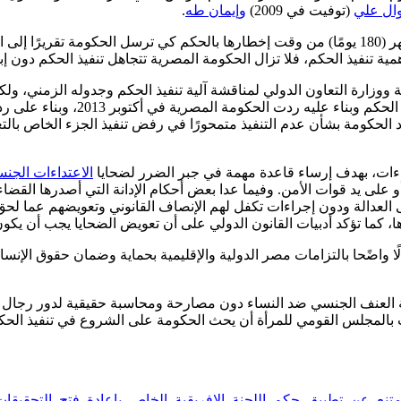
وال علي
(توفيت في 2009)
وإيمان طه
.
وعلى الرغم من أن اللجنة الإفريقية أمهلت الحكومة المصرية ستة أشهر (180 يومًا) من وقت إخطارها ب
مية تنفيذ الحكم، فلا تزال الحكومة المصرية تتجاهل تنفيذ الحكم دون إب
ولذا قامت المبادرة بالتواصل مع الل
نظرت اللجنة الإفريقية في الردين في ديسمبر 2013. جاء رد الحكومة بشأن عدم التنفيذ متمحورًا في ر
داءات، بهدف إرساء قاعدة مهمة في جبر الضرر لضحايا
الاعتداءات الجنس
على يد قوات الأمن. وفيما عدا بعض أحكام الإدانة التي أصدرها القضاء 
 العدالة ودون إجراءات تكفل لهم الإنصاف القانوني وتعويضهم عما لح
ها، كما تؤكد أدبيات القانون الدولي على أن تعويض الضحايا يجب أن يكو
 واضًحا بالتزامات مصر الدولية والإقليمية بحماية وضمان حقوق الإنسان 
فحة العنف الجنسي ضد النساء دون مصارحة ومحاسبة حقيقية لدور رجال 
يب بالمجلس القومي للمرأة أن يحث الحكومة على الشروع في تنفيذ الحكم 