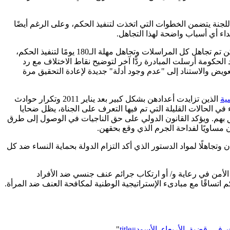
الحكم كي ترسل الحكومة تقريرًا إلى اللجنة يتضمن الخطوات التي اتخذت لتنفيذ الحكم، وعلى الرغم أيضًا
داء أي أسباب واضحة لهذا التجاهل.
فبعد صدور الحكم شرعت المبادرة في بدء التواصل مع وزارة الخارجية ووزارة التعاون الدولي لمناقشة آلية تنفيذ الحكم وجدوله الزمني، ولكن تم تجاهل كل المراسلات وتجاهل مهلة الـ180 يومًا لتنفيذ الحكم،
جنة الإفريقية للنظر في عدم تنفيذ الحكم وبناء عليه ردت الحكومة المصرية في أكتوبر 2013، وبناء على رد الحكومة أرسلت المبادرة ردًّا آخر لتوضيح نقاط الاختلاف مع رد
فض تنفيذ الجزء الخاص بالتعويض والاستناد إلى "عدم وجود أدلة" جديدة لإعادة التحقيق مرة
ية
الذين تزايدت أعدادهن بشكل كبير بعد يناير 2011 وتكرار حوادث
في الحالات القليلة التي تم فيها التعرف على الجناة، يظل ضحايا
ق بهم. ويؤكد القانون الدولي على حق الناجيات في الوصول إلى طرق
ن مساويًا لفداحة الجرم الذي وقع بحقهن.
وتجاهلًا لمواد الدستور الذي أكد التزام الدولة بحماية النساء ضد كل
الأمن في رعاية و/ أو ارتكاب جرائم عنف جنسي ضد الأفراد
اتساقًا مع مبادىء الإستراتيجية الوطنية لمكافحة العنف ضد المرأة.
"