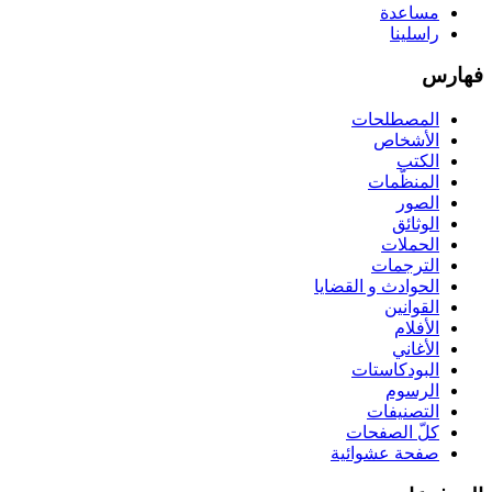
مساعدة
راسلينا
فهارس
المصطلحات
الأشخاص
الكتب
المنظّمات
الصور
الوثائق
الحملات
الترجمات
الحوادث و القضايا
القوانين
الأفلام
الأغاني
البودكاستات
الرسوم
التصنيفات
كلّ الصفحات
صفحة عشوائية