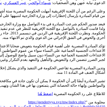
الدعوى نيابة عنهن وهن الصحفيات:
شيماء أبوالخير
،
عبير العسكري
،
ن
من قيام المبادرة بإرسال إخطارات إلى وزارة الخارجية لتنبيهها على أه
الحكومة. و
أخرى والخوض في الشق الإجرائي من الدعوى والذي تم الانتهاء منه.
تؤكد المبادرة المصرية على أهمية قيام الحكومة بتعويض ضحايا الاعت
الاعتداءات الجنسية الجماعية على النساء سواء من عموم المواطنين أو 
الاعتداءات الجنسية الجماعية من النساء دون سبيل واضح للوصول إلى
لجبر الضرر تتضمن الرد والتعويض والتأهيل والتعهد بعدم التكرار وغير
وتدين المبادرة المصرية تقاعس الحكومة في التنفيذ والذي يشكل إخلالًا
أشكال العنف في المادة 11 منه.
تشير المبادرة أيضًا إلى أن الحكومة لا يمكن أن تكون جادة في مكا
والمواطنين وإنهاء حالة الحصانة التي يتمتعون بها في هذا الشأن وته
للاطلاع على رد الحكومة المصرية
اضغط هُنا
مجلوبة من "
https://genderiyya.xyz/mw/index.php?
title=وثيقة:ثلاث_سنوات_من_التجاهل:_الحكومة_المصرية_تمتنع_عن_تطبيق_حكم_اللجنة_الإفريقية_الخاص_بإعادة_فتح_التحقيقات_في_قضية_الأربعاء_الأسود&oldid=16410