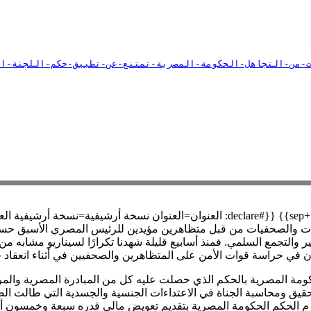
{{#set:رمز اللغة=ar|+sep}} {{#set:هل ترجمة=}} {{#set:لغة الأصل=|+sep}} {{#declare:
 من قبل متظاهرين مؤيدين للرئيس المصري الأسبق حسني مبارك في مايو 2005 والمعر
ر والتجمع السلمي. فمنذ أسابيع قليلة شهدنا تكرارًا لسيناريو مشابه 
حراسة قوات الأمن على المتظاهرين والصحفيين في أثناء انعقاد جمعيتهم الع
تحقيق ومحاسبة الجناة في الاعتداءات الجنسية والجسدية التي طالت الص
التي أجراها الرئيس السابق حسني مبارك في 2005، كما ألزم الحكم الحكومة المصرية بتقديم تعويض 