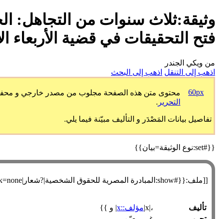
وثيقة:ثلاث سنوات من التجاهل: الح
فتح التحقيقات في قضية الأربعاء ال
من ويكي الجندر
اذهب إلى التنقل
اذهب إلى البحث
60px
محتوى متن هذه الصفحة مجلوب من مصدر خارجي و محفوظ طبق
التحرير
.
تفاصيل بيانات المَصْدَر و التأليف مبيّنة فيما يلي.
{{#set:نوع الوثيقة=بيان}}
[[ملف:{{#show:المبادرة المصرية للحقوق الشخصية|?شعار|link=none}}|240عنصورة|يسار]]
تأليف
،|x|
مؤلف::x
| و }}
تحرير
غير معيّن