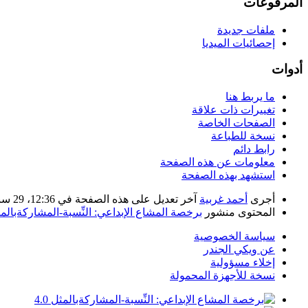
المرفوعات
ملفات جديدة
إحصائيات الميديا
أدوات
ما يربط هنا
تغييرات ذات علاقة
الصفحات الخاصة
نسخة للطباعة
رابط دائم
معلومات عن هذه الصفحة
استشهد بهذه الصفحة
أجرى
أحمد غربية
آخر تعديل على هذه الصفحة في 12:36، 29 سبتمبر 2018. بناء على عمل
المحتوى منشور
برخصة المشاع الإبداعي: النِّسبة-المشاركةبالمثل 
سياسة الخصوصية
عن ويكي الجندر
إخلاء مسؤولية
نسخة للأجهزة المحمولة