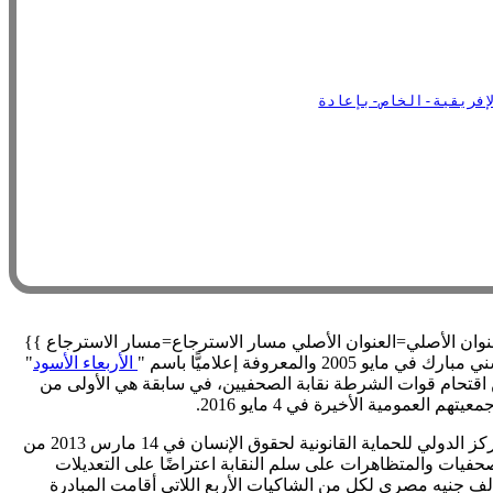
 العنوان=العنوان نسخة أرشيفية=نسخة أرشيفية العنوان الأصلي=العنوان الأصلي مسار الاسترجاع=مسار الاسترجاع }}
وفة إعلاميًّا باسم "
الأربعاء الأسود
"
من اقتحام قوات الشرطة نقابة الصحفيين، في سابقة هي الأولى من
مومية الأخيرة في 4 مايو 2016.
تذكيرها للحكومة المصرية بالحكم الذي حصلت عليه كل من المبادرة المصرية والمركز الدولي للحماية القانونية لحقوق الإنسان في 14 مارس 2013 من
حفيات والمتظاهرات على سلم النقابة اعتراضًا على التعديلات
مالي قدره سبعة وخمسون ألف جنيه مصري لكل من الشاكيات الأربع اللاتي أقامت المبادرة