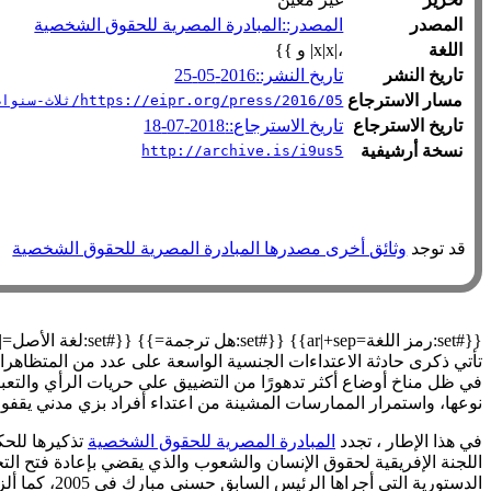
المصدر
المصدر::المبادرة المصرية للحقوق الشخصية
اللغة
،|x|x| و }}
تاريخ النشر
تاريخ النشر::2016-05-25
مسار الاسترجاع
https://eipr.org/press/2016/05/ثلاث-سنوات-من-التجاهل-الحكومة-المصرية-تمتنع-عن-تطبيق-حكم-اللجنة-الإفريقية-الخاص-بإعادة
تاريخ الاسترجاع
تاريخ الاسترجاع::2018-07-18
نسخة أرشيفية
http://archive.is/i9us5
قد توجد
وثائق أخرى مصدرها المبادرة المصرية للحقوق الشخصية
تأتي ذكرى حادثة الاعتداءات الجنسية الواسعة على عدد من المتظاهرات والصحفيات
في ظل مناخ أوضاع أكثر تدهورًا من التضييق على حريات الرأي والتعبي
نوعها، واستمرار الممارسات المشينة من اعتداء أفراد بزي مدني يقفون في 
في هذا الإطار ، تجدد
المبادرة المصرية للحقوق الشخصية
اللجنة الإفريقية لحقوق الإنسان والشعوب والذي يقضي بإعادة فتح ال
الدستورية 