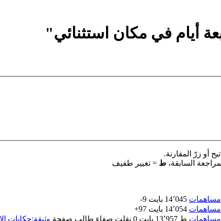
عة أيام في مكان استثنائي"
 أو زرّ المقارنة.
مراجعة السابقة،
ط
= تغيير طفيف
مساهمات
‏
14٬045 بايت
-9
مساهمات
‏
14٬054 بايت
+97
مساهمات
‏
ط
13٬957 بايت
0
‏
نقلت صفاء طالب صفحة
وثيقة:حكايات ال