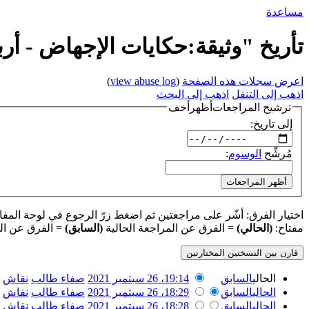
مساعدة
تأريخ "وثيقة:حكايات الإجهاض - أرب
اعرض سجلات هذه الصفحة
(
view abuse log
)
اذهب إلى التنقل
اذهب إلى البحث
ترشيح المراجعات
أظهر
أخف
إلى تاريخ:
مُرشِّح
الوسوم
:
أظهر المراجعات
اختيار الفرق: أشّر على مراجعتين ثم اضغط زرّ الرجوع في لوحة المفاتيح
مفتاح:
(الحالي)
= الفرق عن المراجعة الحالية
(السابق)
= الفرق عن ال
الحالي
السابق
19:14، 26 سبتمبر 2021
‏
صفاء طالب
نقاش
الحالي
السابق
18:29، 26 سبتمبر 2021
‏
صفاء طالب
نقاش
الحالي
السابق
18:28، 26 سبتمبر 2021
‏
صفاء طالب
نقاش