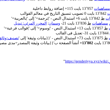
مساهمات
‏
13٬957 بايت
+115
‏
إضافة روابط داخلية
ت
‏
13٬842 بايت
0
‏
تصويب تنسيق التاريخ في معالم القوالب
ت
‏
ط
13٬842 بايت
+6
‏
استبدال النص - '|ترجمة=' إلى '|بالعربية='
مساهمات
‏
ط
13٬836 بايت
-21
‏
وسمان
:
المحرر المرئي: تبديل
‏
ط
13٬857 بايت
+13
‏
استبدال النص - '|وسوم=' إلى '|قوالب فرعية='
‏
13٬844 بايت
-31
‏
تعديل فى القالب
‏
ط
13٬875 بايت
+73
‏
استبدال النص - '{{بيانات وثيقة' إلى '
تصنيف:وثائق
13 بايت
+13٬802
‏
ي
"