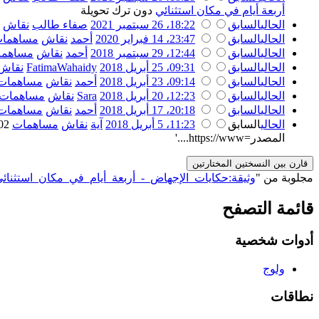
أربعة أيام في مكان استثنائي
دون ترك تحويلة
الحالي
السابق
18:22، 26 سبتمبر 2021
‏
صفاء طالب
نقاش
الحالي
السابق
23:47، 14 فبراير 2020
‏
أحمد
نقاش
مساهما
الحالي
السابق
12:44، 29 سبتمبر 2018
‏
أحمد
نقاش
مساهما
الحالي
السابق
09:31، 25 أبريل 2018
‏
FatimaWahaidy
نقاش
الحالي
السابق
09:14، 23 أبريل 2018
‏
أحمد
نقاش
مساهمات
الحالي
السابق
12:23، 20 أبريل 2018
‏
Sara
نقاش
مساهمات
الحالي
السابق
20:18، 17 أبريل 2018
‏
أحمد
نقاش
مساهمات
الحالي
السابق
11:23، 5 أبريل 2018
‏
آية
نقاش
مساهمات
‏
٬802
المصدر=https://www....'
مجلوبة من "
https://genderiyya.xyz/wiki/وثيقة:حكايات_الإجهاض_-_أربعة_أيام_في_مكان_استثنائ
قائمة التصفح
أدوات شخصية
ولوج
نطاقات