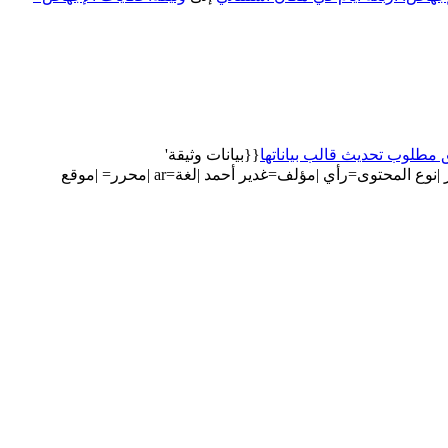
 مطلوب تحديث قالب بياناتها
{{بيانات وثيقة'
أنشأ الصفحة ب'{{بيانات وثيقة |المصدر=مدى مصر |نوع المحتوى=رأي |مؤلف=غدير أحمد |لغة=ar |محرر= |موقع