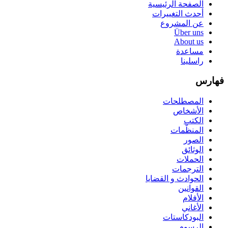
الصفحة الرئيسية
أحدث التغييرات
عن المشروع
Über uns
About us
مساعدة
راسلينا
فهارس
المصطلحات
الأشخاص
الكتب
المنظّمات
الصور
الوثائق
الحملات
الترجمات
الحوادث و القضايا
القوانين
الأفلام
الأغاني
البودكاستات
الرسوم