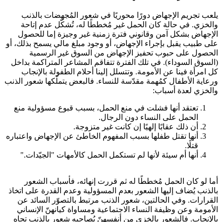
يلعب تجريم الإجهاض دورًا محوريًا في شعور المُجهضات بالذنب
والخزي. في حالة كان الحمل غير مُخططًا له، تُشكّل عدم إتاحة
الإجهاض بشكل آمن وقانوني فترة زمنية غير وجيزة إما للحصول
على طبيب يقبل بإجراء الإجهاض، أو وجود مبلغ مالي يسمح بذلك، أو
الحصول على حبوب تحفيز الإجهاض من السوق غير الرسمية
(السوق السوداء). في تلك الفترة تتفاقم المشاعر المتراكمة بداخل
كل امرأة فينا عن الأمومة. وتتسلل إلينا أحلام الطفولة بالإنجاب
ورعاية الأطفال كمُهمة مقدّسة للنساء. فالبعض يتملّكها شعور الذنب
والخزي لعدة أسباب:
تعتقد أنها فشلت في منع الحمل، بسبب قبوع مسؤولية منع
الحمل على النساء دون الرجال.
أن ذلك عقابًا إلهيًا إن كانت غير متزوجة.
أنها تقتل طفلها بسبب المفهوم الخاطئ عن الإجهاض واعتباره
قتلًا.
أنها أم سيئة لأنها لم تستكمل الحمل كالأمهات "الجيّدات."
أما لو كان الحمل مُخططًا له ثم قررت إنهائه، فأسباب الشعور
بالذنب يُضاف إليها الشعور بعدم المسؤولية وعدم القدرة على اتخاذ
القرارات. وفي الحالتين، شعور الذنب مرتبط بالتصوّر السائد عن
الأمومة وعن وظيفة النساء الاجتماعية ومساواة كيانهنّ الإنساني
بالإنجاب. فالشعور بالخزي من أنفسهنّ يُصاحبه شعور بالذنب تجاه