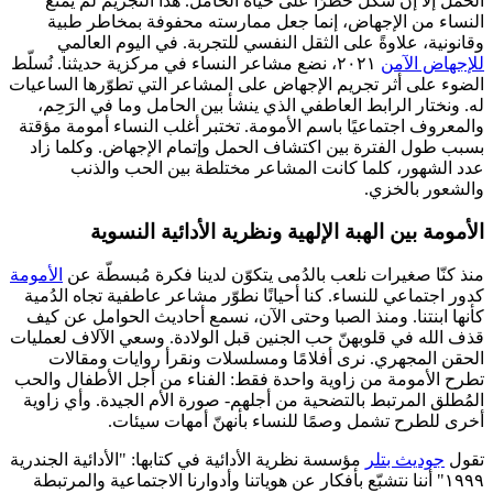
الحمل إلا إن شكّل خطرًا على حياة الحامل. هذا التجريم لم يمنع
النساء من الإجهاض، إنما جعل ممارسته محفوفة بمخاطر طبية
وقانونية، علاوةً على الثقل النفسي للتجربة. في اليوم العالمي
للإجهاض الآمن
٢٠٢١، نضع مشاعر النساء في مركزية حديثنا. نُسلّط
الضوء على أثر تجريم الإجهاض على المشاعر التي تطوّرها الساعيات
له. ونختار الرابط العاطفي الذي ينشأ بين الحامل وما في الرَحِم،
والمعروف اجتماعيًا باسم الأمومة. تختبر أغلب النساء أمومة مؤقتة
بسبب طول الفترة بين اكتشاف الحمل وإتمام الإجهاض. وكلما زاد
عدد الشهور، كلما كانت المشاعر مختلطة بين الحب والذنب
والشعور بالخزي.
الأمومة بين الهبة الإلهية ونظرية الأدائية النسوية
منذ كنّا صغيرات نلعب بالدُمى يتكوّن لدينا فكرة مُبسطّة عن
الأمومة
كدور اجتماعي للنساء. كنا أحيانًا نطوّر مشاعر عاطفية تجاه الدُمية
كأنها ابنتنا. ومنذ الصبا وحتى الآن، نسمع أحاديث الحوامل عن كيف
قذف الله في قلوبهنّ حب الجنين قبل الولادة. وسعي الآلاف لعمليات
الحقن المجهري. نرى أفلامًا ومسلسلات ونقرأ روايات ومقالات
تطرح الأمومة من زاوية واحدة فقط: الفناء من أجل الأطفال والحب
المُطلق المرتبط بالتضحية من أجلهم- صورة الأم الجيدة. وأي زاوية
أخرى للطرح تشمل وصمًا للنساء بأنهنّ أمهات سيئات.
تقول
جوديث بتلر
مؤسسة نظرية الأدائية في كتابها: "الأدائية الجندرية
١٩٩٩" أننا نتشبّع بأفكار عن هوياتنا وأدوارنا الاجتماعية والمرتبطة