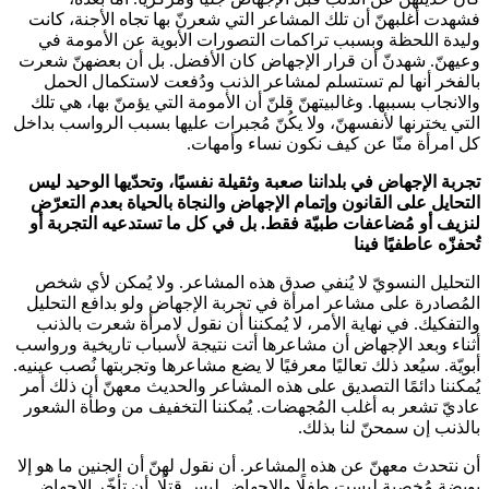
فشهدت أغلبهنّ أن تلك المشاعر التي شعرنّ بها تجاه الأجنة، كانت
وليدة اللحظة وبسبب تراكمات التصورات الأبوية عن الأمومة في
وعيهنّ. شهدنّ أن قرار الإجهاض كان الأفضل. بل أن بعضهنّ شعرت
بالفخر أنها لم تستسلم لمشاعر الذنب ودُفعت لاستكمال الحمل
والانجاب بسببها. وغالبيتهنّ قلنّ أن الأمومة التي يؤمنّ بها، هي تلك
التي يخترنها لأنفسهنّ، ولا يكُنّ مُجبرات عليها بسبب الرواسب بداخل
كل امرأة منّا عن كيف نكون نساء وأمهات.
تجربة الإجهاض في بلداننا صعبة وثقيلة نفسيًا، وتحدّيها الوحيد ليس
التحايل على القانون وإتمام الإجهاض والنجاة بالحياة بعدم التعرّض
لنزيف أو مُضاعفات طبيّة فقط. بل في كل ما تستدعيه التجربة أو
تُحفزّه عاطفيًا فينا
التحليل النسويّ لا يُنفي صدق هذه المشاعر. ولا يُمكن لأي شخص
المُصادرة على مشاعر امرأة في تجربة الإجهاض ولو بدافع التحليل
والتفكيك. في نهاية الأمر، لا يُمكننا أن نقول لامرأة شعرت بالذنب
أثناء وبعد الإجهاض أن مشاعرها أتت نتيجة لأسباب تاريخية ورواسب
أبويّة. سيُعد ذلك تعاليًا معرفيًا لا يضع مشاعرها وتجربتها نُصب عينيه.
يُمكننا دائمًا التصديق على هذه المشاعر والحديث معهنّ أن ذلك أمر
عاديّ تشعر به أغلب المُجهضات. يُمكننا التخفيف من وطأة الشعور
بالذنب إن سمحنّ لنا بذلك.
أن نتحدث معهنّ عن هذه المشاعر. أن نقول لهنّ أن الجنين ما هو إلا
بويضة مُخصبة ليست طفلًا والإجهاض ليس قتلًا. أن تأخّر الإجهاض