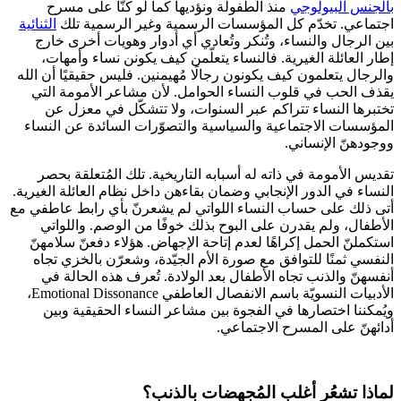
بالجنس البيولوجي
منذ الطفولة ونؤديها كما لو كنّا على مسرح
اجتماعي. تخدّم كل المؤسسات الرسمية وغير الرسمية تلك
الثنائية
بين الرجال والنساء، وتُنكر وتُعادي أي أدوار وهويات أخرى خارج
إطار العائلة الغيرية. فالنساء يتعلّمن كيف يكونن نساء وأمهات،
والرجال يتعلمون كيف يكونون رجالًا مُهيمنين. فليس حقيقيًا أن الله
يقذف الحب في قلوب النساء الحوامل. لأن مشاعر الأمومة التي
تختبرها النساء تتراكم عبر السنوات، ولا تتشكّل في معزل عن
المؤسسات الاجتماعية والسياسية والتصوّرات السائدة عن النساء
ووجودهنّ الإنساني.
تقديس الأمومة في ذاته له أسبابه التاريخية. تلك المُتعلقة بحصر
النساء في الدور الإنجابي وضمان بقاءهن داخل نظام العائلة الغيرية.
أتى ذلك على حساب النساء اللواتي لم يشعرنّ بأي رابط عاطفي مع
الأطفال، ولم يقدرن على البوح بذلك خوفًا من الوصم. واللواتي
استكملنّ الحمل إكراهًا لعدم إتاحة الإجهاض. هؤلاء دفعنّ سلامهنّ
النفسي ثمنًا للتوافق مع صورة الأم الجيّدة، وشعرّن بالخزي تجاه
أنفسهنّ والذنب تجاه الأطفال بعد الولادة. تُعرف هذه الحالة في
الأدبيات النسويّة باسم الانفصال العاطفي Emotional Dissonance،
ويُمكننا اختصارها في الفجوة بين مشاعر النساء الحقيقية وبين
أدائهنّ على المسرح الاجتماعي.
لماذا تشعُر أغلب المُجهضات بالذنب؟