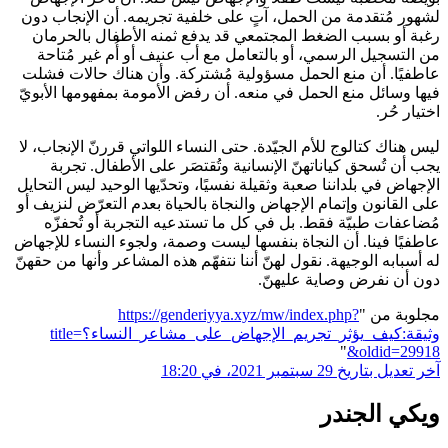
لشهور مُتقدمة من الحمل، آتٍ على خلفية تجريمه. أن الإنجاب دون
رغبة أو بسبب الضغط المجتمعي قد يدفع ثمنه الأطفال بالحرمان
من التسجيل الرسمي، أو بالتعامل مع أب عنيف أو أُم غير مُتاحة
عاطفيًا. أن منع الحمل مسؤولية مُشتركة. وأن هناك حالات فشلت
فيها وسائل منع الحمل في منعه. أن رفض الأمومة بمفهومها الأبويّ
اختيار حُر.
ليس هناك كتالوج للأم الجيّدة. حتى النساء اللواتي قررنّ الإنجاب، لا
يجب أن تُسحق كياناتهنّ الإنسانية وتُقتصَر على الأطفال. تجربة
الإجهاض في بلداننا صعبة وثقيلة نفسيًا، وتحدّيها الوحيد ليس التحايل
على القانون وإتمام الإجهاض والنجاة بالحياة بعدم التعرّض لنزيف أو
مُضاعفات طبيّة فقط. بل في كل ما تستدعيه التجربة أو تُحفزّه
عاطفيًا فينا. أن النجاة بنفسها ليست وصمة، ولجوء النساء للإجهاض
له أسبابه الوجيهة. نقول لهنّ أننا نتفهّم هذه المشاعر وأنها من حقهنّ
دون أن نفرض وصاية عليهنّ.
مجلوبة من "
https://genderiyya.xyz/mw/index.php?
title=وثيقة:كيف_يؤثر_تجريم_الإجهاض_على_مشاعر_النساء؟
"
&oldid=29918
آخر تعديل بتاريخ 29 سبتمبر 2021، في 18:20
ويكي الجندر