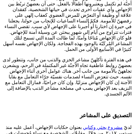
أجنّة لم تكتمل ويعتبرونها أطفالًا بالفعل. حتى أن بعضهنّ تربُط بين
الإجهاض وأي عقبات أخرى تحدث في حياتها الشخصية، كفقدان
علاقة أو وظيفة أو التعرّض للمرض العضوي كعقاب إلهي على
رفضهنّ للأمومة. فكمّ النساء الساعيات للإنجاب من حولنا، يجعلنا
في حيرة إن اختارنا أو أُجبرنا على الإجهاض لأي سبب. تقضي النساء
فترات تتراوح من أيام إلى شهورٍ يبحثن عن وسيلة آمنة للإجهاض.
فلو كان الإجهاض مُتاحًا وآمنًا، لما طالت المدة التي تسمح لتلك
المشاعر المُركَبّة بالوجود بهذه الفجاجة. ولكان الإجهاض نفسه أسهل
كثيرًا في الأسابيع الأولى من الحمل.
في هذه الفترة تأكلهنّ مشاعر الخزي والذنب من جانب، وتتطور لدى
بعضهنّ روابط عاطفية تجاه الأجنّة غير المكتملة في الرحم، ويشعرن
تجاههنّ بالأمومة من جانب آخر. هناك عوامل أخرى أثناء الإجهاض
نفسه. حيث تتعرَض النساء لصدمات نفسيّة جرّاء التعامل مع بقايا
الأجنة إن كان الإجهاض منزليًا. وإن كان جراحيًا، فمازال التعامل مع
النزيف بعد الإجهاض يصب في مصلحة مشاعر الذنب بالإضافة إلى
الألم الجسدي.
التصديق على المشاعر
لديّ
مشروع بحثي وكتابي
بعنوان حكايات الإجهاض، أعمل عليه منذ
سبتمبر ٢٠١٧. من خلال مقابلاتي الشخصية مع نساء مُجهضات في