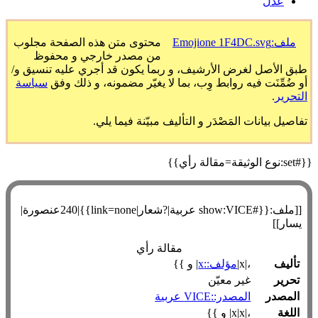
عدل
ملف:Emojione 1F4DC.svg
محتوى متن هذه الصفحة مجلوب
من مصدر خارجي و محفوظ
طبق الأصل لغرض الأرشيف، و ربما يكون قد أجري عليه تنسيق و/
أو ضُمِّنَت فيه روابط وِب، بما لا يغيّر مضمونه، و ذلك وفق
سياسة
التحرير
.
تفاصيل بيانات المَصْدَر و التأليف مبيّنة فيما يلي.
{{#set:نوع الوثيقة=مقالة رأي}}
[[ملف:{{#show:VICE عربية|?شعار|link=none}}|240عنصورة|
يسار]]
مقالة رأي
تأليف
،|x|
مؤلف::x
| و }}
تحرير
غير معيّن
المصدر
المصدر::VICE عربية
اللغة
،|x|x| و }}