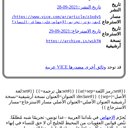
تاريخ
تاريخ النشر::2021-09-28
النشر
مسار
https://www.vice.com/ar/article/z3xdy5/
الاسترجاع
كيف-يؤثر-تجريم-الإجهاض-على-مشاعر-النساء؟
تاريخ
تاريخ الاسترجاع::2021-09-29
الاسترجاع
نسخة
https://archive.is/wikTN
أرشيفية
قد توجد
وثائق أخرى مصدرها VICE عربية
{{#set:رمز اللغة=ar|+sep}} {{#set:هل ترجمة=}} {{#set:لغة
الأصل=|+sep}} {{#declare: العنوان=العنوان نسخة أرشيفية=نسخة
أرشيفية العنوان الأصلي=العنوان الأصلي مسار الاسترجاع=مسار
الاسترجاع }}
يُجرّم
الإجهاض
في بلداننا العربية –عدا تونس- تجريمًا شبه مُطلقًا.
تنُص قوانين العقوبات من المحيط للخليج أن لا حق للنساء في إنهاء