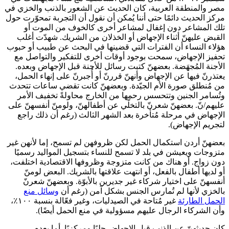
مصر والمنطقة العربية، كان الحديث عن الشعور بالذنب والخزي في
مركز الحديث دائمًا حتى أننا يُمكن أن نقول أن التجربة تمحوّرت حول
تلك المشاعر دون إغفال لمشاعر أخرى كالخوف من الموت أو
القبض عليهنّ أثناء الإجهاض أو الخذلان من الشريك. شهدّت أغلب
هؤلاء النساء أن الفترات التي قضينها في البحث عن طبيب أو حبوب
تحفيز الإجهاض، سمحت بوجود أوقات أخرى للتفكير والتواصل مع
الأجنة المُجهَضة. بعضهنّ كتبت رسائل للأجنة قبل الإجهاض وبعده.
يعتذرنّ فيها عن الإجهاض وأنهنّ قررنّ أو أُجبرنّ على إنهاء الحمل،
من مُنطلق صورة الأم الجيّدة. وبعضهنّ كانت تقضي ساعات تتحدث
وتُسامر الجنين وتتحسس رحمها من الخارج محاولةً تخفيف الأمر
عليهم/نّ. بعضهنّ شعرنّ بالتخلّي عن أطفالهنّ، ولومنّ أنفسهنّ على
الإجهاض في مرحلة مُتأخرة بعد الشهر الثالث (رغم أن ذلك راجع
لتجريم الإجهاض).
بعضهنّ أردن استكمال الحمل لكن ظروفهن لم تسمح، إما لأنهن غير
متزوجات ويعيشن في بلد لا تسمح للنساء بتسجيل المواليد رسميًا
دون زواج. أو هناك من كانت متزوجة وظروفها الاقتصادية اختلفت،
أو لديها أطفال بالفعل، أو انتهت علاقتها بالشريك. البعض لومنّ
أنفسهنّ على اختيار شركاء غير جديرين بالأبوّة. وبعضهنّ شعرنّ
بالخزي لأنها لم تُمارس الجنس بشكل آمن (رغم أن
وسائل منع
الحمل الطارئة
غير مُتاحة في الصيدليات، وغير فعّالة بنسبة ١٠٠٪،
وأن الشركاء الرجال عليهم مسؤولية في منع الحمل أيضًا).
كان حديثهنّ عن الذنب قبل الإجهاض جليًا ومركزيًا. أما بعده،