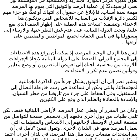
تقول مديرة مركز الموارد الجندرية والجنسانية في المؤسسة نور
نصر، لرصيف22 إن عملية الرصد والتوثيق التي يقوم بها المرصد
مهمة لعدة أسباب. فالإبلاغ عن حصول أي انتهاك أو تعدٍّ، هو جزء مهم
لكسر دائرة الإفلات من العقاب، للأشخاص الذين يرتكبون هذا
الاعتداء. وتضيف: "تساعد هذه العملية على إظهار العنف الذي يقع
علينا، وتحث الدولة اللبنانية على عدم غض النظر عنها، والارتقاء إلى
مسؤولياتها في تأمين الحماية لجميع المواطنين والمقيمين على
أرضها".
ليس هذا الهدف الوحيد للمرصد، إذ يمكنه أن يرفع هذه الاعتداءات
إلى المجتمع الدولي، للضغط على الدولة اللبنانية لاتخاذ الإجراءات
اللازمة، من محاسبة الجناة إلى تعويض المتضررين أو وضع معايير
وقوانين تضمن عدم تكرار الاعتداءات.
وتشير نصر إلى أن التوثيق يشكل جزءاً من الذاكرة الجَماعية
لمجتمعاتنا، والتي يمكن أن تساعدنا في رسم خارطة النضال إلى
المستقبل، وفي الحفاظ على جزء من تاريخنا من خطر النسيان،
والإشادة بالمعاناة والظلم الذي وقع على الكثيرين.
وكان من المقرر أن يغطي عمل المرصد الأراضي اللبنانية فقط، لكن
تلقي طلبات من دول أخرى دفعهم إلى تخصيص صفحة للتواصل من
منطقة الشرق الأوسط، لإحالتهم إلى الأشخاص والمنظمات التي
يعمل المرصد معها في البلدان الأخرى. وتقول نصر: "نأمل في أن
يتم استحداث منصات رصد مثل هذا المرصد، في بلدان أخرى. أعتقد
أنه كلما نجحنا في حثّ الناس على الإبلاغ عن الانتهاكات التي تمارس