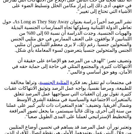
في حقهم، أدى ذلك إلى إبراز مكامن الخلل وتسليط الضوء على
الأشياء التي تحتاج إلى تغيير".
نشر المرصد أخيراً دراسة بعنوان As Long as They Stay Away، حول
تعاطي الدولة اللبنانية وسلوكها تجاه الممارسات الجنسية البديلة
والهويات الجنسية. وجدت الدراسة أن نسبة 60 إلى 80% من
اللبنانيين لا يوافقون على العنف الممارس في حق مثليي الجنس
والمتحولين جنسياً. رغم ذلك، لا يرى معظم اللبنانيين أن مثليي
الجنس والمتحولين جنسياً يتعرضون لسوء المعاملة بأي شكل.
وتضيف نصر: "الهدف من المرصد هو الإضاءة على حقيقة أن
الانتهاكات كثيرة، والمجتمع المثلي في حاجة إلى حماية حقه في
الأمان، وهو حق أساسي وعالمي".
في مجتمعات لم تتقبل بعد فكرة
المثلية الجنسية
، وتراها مخالفة
للطبيعة، ومرضاً نفسياً، يواجه عمل الرصد وتوثيق الانتهاكات عقبات
كثيرة. تقول نور إن العقبات التي سيواجهها عمل المرصد تتعلق
بالمتغيرات الاجتماعية والسياسية في منطقة الشرق الأوسط
وشمال أفريقيا. وتضيف: "هذه المتغيرات ذات تأثير كبير على عملنا
من سنة إلى أخرى. وذلك غالباً سيستمر، ما يجعل تصور المرافعة
والتخطيط الإستراتيجي لعملنا على المدى الطويل صعباً".
وتعتبر نور أن عمل المرصد قد يساهم في تحسين أوضاع المثليين
من خلال آليتي عمل يعتمدهما. الأولى هي نقطة اتصال للأفراد الذين