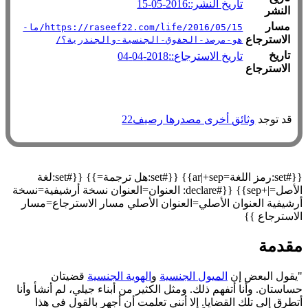
تاريخ النشر::2016-05-15
النشر
مسار
https://raseef22.com/life/2016/05/15/ما-
الاسترجاع
هو-مرصد-الحقوق-الجنسية-والجندرية؟/
تاريخ
تاريخ الاسترجاع::2018-04-04
الاسترجاع
قد توجد
وثائق أخرى مصدرها رصيف22
{{#set:رمز اللغة=ar|+sep}} {{#set:هل ترجمة=}} {{#set:لغة
الأصل=|+sep}} {{#declare: العنوان=العنوان نسخة أرشيفية=نسخة
أرشيفية العنوان الأصلي=العنوان الأصلي مسار الاسترجاع=مسار
الاسترجاع }}
مقدمة
"يقول البعض إن
الميول الجنسية
و
الهوية الجنسية
قضيتان
حساستان. وأنا أتفهم ذلك. ومثل الكثير من أبناء جيلي، لم أنشأ وأنا
أتطرق إلى تلك القضايا. إلا أنني تعلمت أن أجهر بالقول في هذا