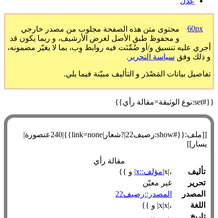
عدل
60px
محتوى متن هذه الصفحة مجلوب من مصدر خارجي
و محفوظ طبق الأصل لغرض الأرشيف، و ربما يكون قد
أجري عليه تنسيق و/أو ضُمِّنَت فيه روابط وِب، بما لا يغيّر مضمونه،
و ذلك وفق
سياسة التحرير
.
تفاصيل بيانات المَصْدَر و التأليف مبيّنة فيما يلي.
{{#set:نوع الوثيقة=مقالة رأي}}
[[ملف:{{#show:رصيف22|?شعار|link=none}}|240عنصورة|
يسار]]
مقالة رأي
تأليف
،|x|
مؤلف::x
| و }}
تحرير
غير معيّن
المصدر
المصدر::رصيف22
اللغة
،|x|x| و }}
تاريخ