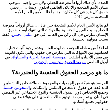
الصدد، لأن هناك أرواحاً معرضة للخطر. ولأن من واجبنا، بموجب
ميثاق الأمم المتحدة والإعلان العالمي لحقوق الإنسان، أن نحمي
حقوق كل فرد في كل مكان"، هذا ما قاله الأمين العام للأمم
المتحدة، مارس 2012.
لم يبالغ الأمين العام للأمم المتحدة حين قال إن هناك أرواحاً معرضة
للخطر بسبب الميول الجنسية. والحوادث التي تنتهك أبسط حقوق
الإنسان تمارس في كل ركن من العالم، في حق
مثليي الجنس
، فقط
بسبب ميولهم الجنسية.
انطلاقاً من معاداة المجتمعات لهذه الفئة، وعدم وجود آليات فعلية
لحمايتهم من الانتهاكات التي تمارس في حقهم، والتي تكون قانونية
في بعض الأحيان، أطلقت
المؤسسة العربية للحرية والمساواة
، في
أبريل الماضي
مرصد الحقوق الجنسية والجندرية
.
ما هو مرصد الحقوق الجنسية والجندرية؟
المرصد هو شبكة من الجمعيات والمجموعات والأشخاص الناشطين
للمدافعة عن حقوق الأشخاص المثليين والمثليات و
المتحولين جنسياً
،
وجميع الأشخاص ذوي الميول الجنسية والنوع الاجتماعي غير النمطي
في لبنان. يهتم المرصد بتوثيق حالات التعدي على هؤلاء وعلى
حقوقهم بجميع أشكالها.