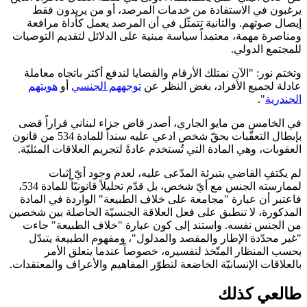
يرغبون في الاستفادة من خدمات المرصد، أو من يريدون فقط
إيصال صوتهم. والثانية تتمثّل في أن المرصد يعمل كأداة مرافعة
ومناصرة مهمة، معتمداً سياسة مبنية على الدلائل لتقديم التوصيات
للمجتمع الدولي.
وتختم نور: "الآن نمتلك الأرقام والقضايا لندفع أكثر باتجاه معاملة
عادلة لجميع الأفراد، بغض النظر عن
توجههم الجنسي
أو
هويتهم
الجندرية
".
في الخامس من مايو الجاري، أصدر قاض جزاء لبناني قراراً قضى
بإبطال التعقّبات بحقّ شخص ادعي عليه سنداً للمادة 534 من قانون
العقوبات، وهي المادة التي تُستخدم عادةً لتجريم العلاقات المثليّة.
لم يكتفِ القاضي بتبرئة المدّعى عليه، لعدم وجود أيّ إثبات
لممارسته الجنس مع أيّ شخص، بل قدّم تحليلاً قانونيّاً للمادة 534،
فاعتبر أن عبارة "مجامعة على خلاف الطبيعة" الواردة في المادة
المذكورة، لا تنطبق على فعل العلاقة الجنسيّة الحاصلة بين شخصين
من الجنس نفسه. واستند إلى كون عبارة "خلاف الطبيعة" جاءت
"غير محدّدة الإطار والمقصد والمدلول"، ومفهوم الطبيعة يتبدّل
بحسب المنظار المتّخذ لتفسيره، خصوصاً عندما يتعلق الأمر
بالعلاقات الإنسانيّة الخاضعة لتطوّر المفاهيم والأعراف والمعتقدات.
طالعي كذلك