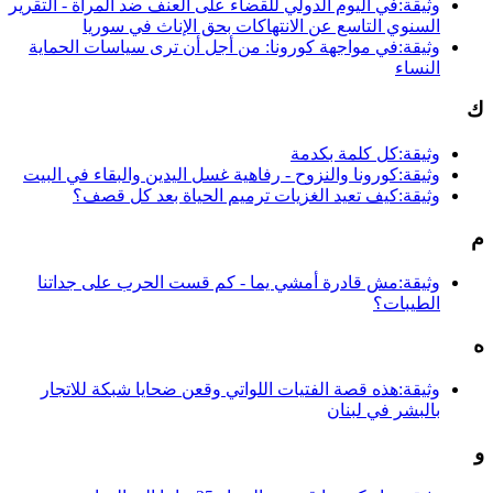
وثيقة:في اليوم الدولي للقضاء على العنف ضد المرأة - التقرير
السنوي التاسع عن الانتهاكات بحق الإناث في سوريا
وثيقة:في مواجهة كورونا: من أجل أن ترى سياسات الحماية
النساء
ك
وثيقة:كل كلمة بكدمة
وثيقة:كورونا والنزوح - رفاهية غسل اليدين والبقاء في البيت
وثيقة:كيف تعيد الغزيات ترميم الحياة بعد كل قصف؟
م
وثيقة:مش قادرة أمشي يما - كم قست الحرب على جداتنا
الطيبات؟
ه
وثيقة:هذه قصة الفتيات اللواتي وقعن ضحايا شبكة للاتجار
بالبشر في لبنان
و