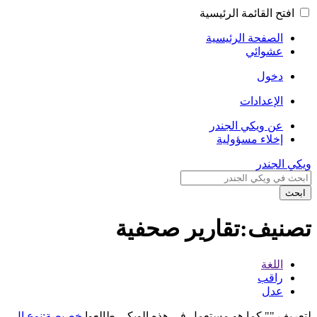
افتح القائمة الرئيسية
الصفحة الرئيسية
عشوائي
دخول
الإعدادات
عن ويكي الجندر
إخلاء مسؤولية
ويكي الجندر
ابحث
تصنيف:تقارير صحفية
اللغة
راقب
عدل
لتعريف "" كما هو مستعمل في هذه الويكي طالعوا
خصيصة:نوع ال