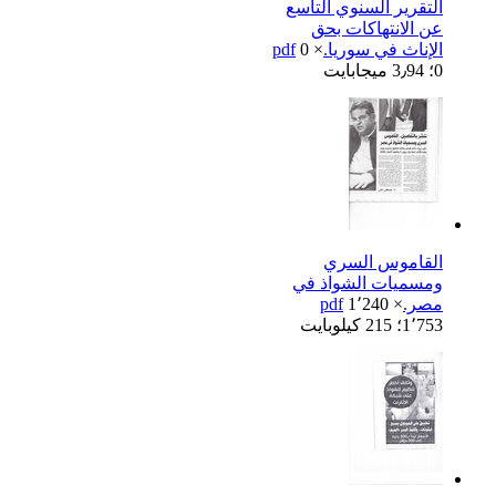
التقرير السنوي التاسع
عن الانتهاكات بحق
الإناث في سوريا.pdf
0 ×
0؛ 3٫94 ميجابايت
القاموس السري
ومسميات الشواذ في
مصر.pdf
1٬240 ×
1٬753؛ 215 كيلوبايت