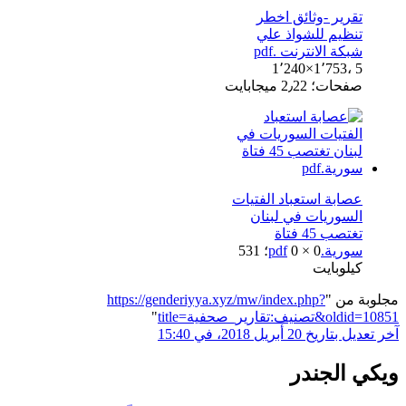
تقرير -وثائق اخطر
تنظيم للشواذ علي
شبكة الانترنت .pdf
1٬240×1٬753، 5
صفحات؛ 2٫22 ميجابايت
عصابة استعباد الفتيات
السوريات في لبنان
تغتصب 45 فتاة
سورية.pdf
0 × 0؛ 531
كيلوبايت
مجلوبة من "
https://genderiyya.xyz/mw/index.php?
title=تصنيف:تقارير_صحفية&oldid=10851
"
آخر تعديل بتاريخ 20 أبريل 2018، في 15:40
ويكي الجندر