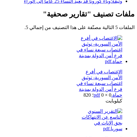
وثيقة:وباء كورونا قد يعيد النساء 25 عاما إلى الوراء
ملفات تصنيف "تقارير صحفية"
الملفات 5 التالية مصنّفة على هذا التصنيف من إجمالي 5.
الاغتصاب في أفرع
الأمن السورية- توثيق
اغتصاب سبعة نساء في
فرع أمن الدولة بمدينة
حماة.pdf
0 × 0؛ 820
كيلوبايت