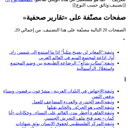
[[تصنيف:وثائق حسب النوع|]]
صفحات مصنّفة على «تقارير صحفية»
الصفحات 20 التالية مصنّفة على هذا التصنيف، من إجمالي 20.
"
وثيقة:"المغاير لن يصبح مثلياً" إذا ما استمع إلى شمس راد،
أول إذاعة لمجتمع الميم في العالم العربي
وثيقة:"ستّات بتدلّع": الرضاعة الطبيعية بين وَصم المجتمع
واستغلال الرأسمالية
ا
وثيقة:الإجهاض في البلدان العربية - مشرّعون يرفضون ونساء
يدفعن الثمن
وثيقة:البعد الجندري والعبء المضاعف للعمل
وثيقة:الحب هو الحريّة.. والخاتم يقتلها
وثيقة:القاهرة أخطر مدن العالم على النساء.. وحكايات «أنا
كمان» تعيد فتح ملف التحرش الجنسي
وثيقة:المركز الفلسطيني لحقوق الإنسان يوثق شهادات