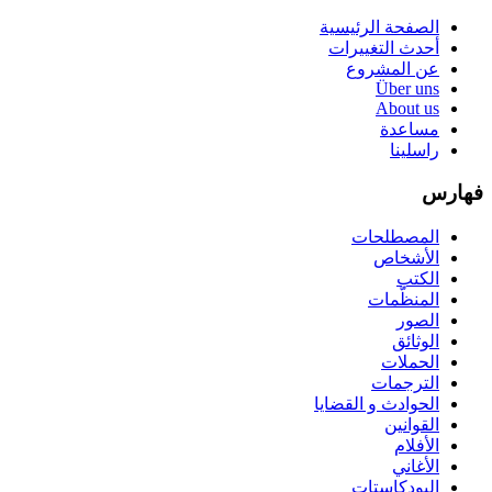
الصفحة الرئيسية
أحدث التغييرات
عن المشروع
Über uns
About us
مساعدة
راسلينا
فهارس
المصطلحات
الأشخاص
الكتب
المنظّمات
الصور
الوثائق
الحملات
الترجمات
الحوادث و القضايا
القوانين
الأفلام
الأغاني
البودكاستات