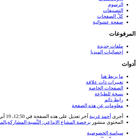
الرسوم
التصنيفات
كلّ الصفحات
صفحة عشوائية
المرفوعات
ملفات جديدة
إحصائيات الميديا
أدوات
ما يربط هنا
تغييرات ذات علاقة
الصفحات الخاصة
نسخة للطباعة
رابط دائم
معلومات عن هذه الصفحة
أجرى
أحمد غربية
آخر تعديل على هذه الصفحة في 12:50، 19 أبريل 2018. بناء على عمل
المحتوى منشور
برخصة المشاع الإبداعي: النِّسبة-المشاركةبالمثل 
سياسة الخصوصية