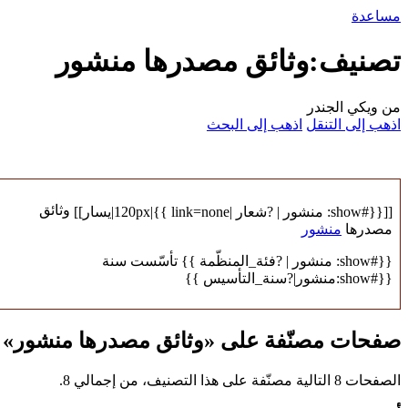
مساعدة
تصنيف:وثائق مصدرها منشور
من ويكي الجندر
اذهب إلى التنقل
اذهب إلى البحث
وثائق
[[{{#show: منشور | ?شعار |link=none }}|120px|يسار]]
مصدرها
منشور
{{#show: منشور | ?فئة_المنظّمة }} تأسّست سنة
{{#show:منشور|?سنة_التأسيس }}
صفحات مصنّفة على «وثائق مصدرها منشور»
الصفحات 8 التالية مصنّفة على هذا التصنيف، من إجمالي 8.