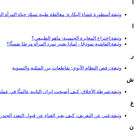
أ
وثيقة:أسطورة غشاء البكارة: مغالطة طبية تسوِّد حياة المرأة الع
ا
وثيقة:اختراع المغايرة الجنسية: ماهو الطبيعي؟
وثيقة:الفاشية نموذجًا - لماذا نعتبر تمرد المرأة مرضًا نفسيًّا؟
ر
وثيقة:رفض النظام الأبوي: تقاطعات بين المثلية والنسوية
ش
وثيقة:شرطة الأخلاق: كيف أصبحت إيران الثانية عالميًّا في عم
غ
وثيقة:غني عن التعريف: كيف يعبر الغناء عن قبول التعدد الجند
ن