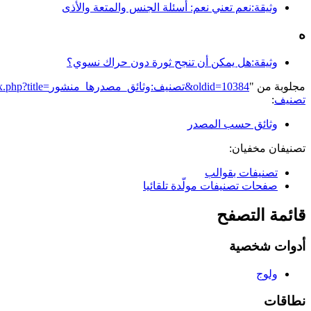
وثيقة:نعم تعني نعم: أسئلة الجنس والمتعة والأذى
ه
وثيقة:هل يمكن أن تنجح ثورة دون حراك نسوي؟
مجلوبة من "
https://genderiyya.xyz/mw/index.php?title=تصنيف:وثائق_مصدرها_منشور&oldid=10384
تصنيف
:
وثائق حسب المصدر
تصنيفان مخفيان:
تصنيفات بقوالب
صفحات تصنيفات مولّدة تلقائيا
قائمة التصفح
أدوات شخصية
ولوج
نطاقات