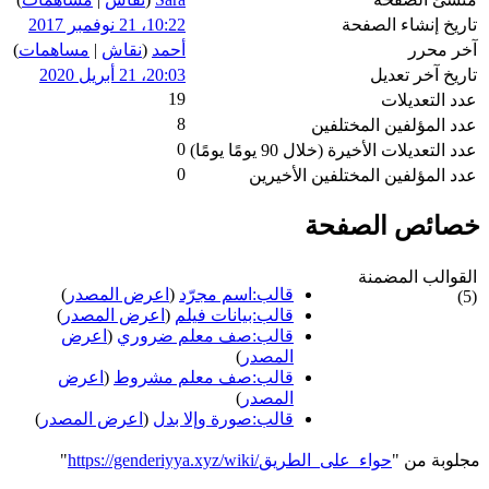
تاريخ إنشاء الصفحة
10:22، 21 نوفمبر 2017
آخر محرر
أحمد
(
نقاش
|
مساهمات
)
تاريخ آخر تعديل
20:03، 21 أبريل 2020
19
عدد التعديلات
8
عدد المؤلفين المختلفين
0
عدد التعديلات الأخيرة (خلال 90 يومًا يومًا)
0
عدد المؤلفين المختلفين الأخيرين
خصائص الصفحة
القوالب المضمنة
قالب:اسم مجرّد
(
اعرض المصدر
)
(5)
قالب:بيانات فيلم
(
اعرض المصدر
)
قالب:صف معلم ضروري
(
اعرض
المصدر
)
قالب:صف معلم مشروط
(
اعرض
المصدر
)
قالب:صورة وإلا بدل
(
اعرض المصدر
)
مجلوبة من "
https://genderiyya.xyz/wiki/حواء_على_الطريق
"