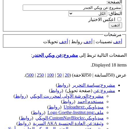
الصفحة:
النطاق:
اعكس الاختيار
مرشحات
أخف
تضمينات |
أخف
روابط |
أخف
تحويلات
الصفحات التالية تربط إلى
مشروع:عن ويكي الجندر
:
Displayed 18 items.
عرض (50السابقة | 50اللاحقة) (
20
|
50
|
100
|
250
|
500
).
مشروع:سياسة التحرير
‏
(
روابط
)
مشروع:عن
(صفحة تحويل) ‏
(
روابط
)
مشروع:الورشة الأولى لمحرريت الويكي
‏
(
روابط
)
مستخدم:أحمد
‏
(
روابط
)
ميدياويكي:Uploadtext
‏
(
روابط
)
ملف:Logo Goethe-Institut.png
‏
(
روابط
)
ميدياويكي:CustomNavBlocks-الويكي
‏
(
روابط
)
وثيقة:عن العادة الجنسية AKA السرية
‏
(
روابط
)
مشروع:تدريب من الجندر إلى الويكي الخامس - أونلاين