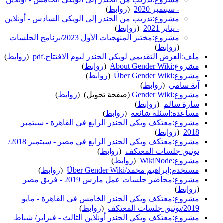
- سبتمبر 2020
‏
(
روابط
)
مشروع:تدريب من الجندر إلى الويكي السادس - أونلاين
- يناير 2021
‏
(
روابط
)
مشروع:مختبر المنهجيات الأول 2023/برنامج الجلسات
‏
(
روابط
)
ملف:العرض التقديمي لويكي الجندر ليوم الافتتاح.pdf
‏
(
روابط
)
مشروع:About Gender Wiki
‏
(
روابط
)
مشروع:Über Gender Wiki
‏
(
روابط
)
آية سامي
‏
(
روابط
)
مشروع:Gender Wiki
(صفحة تحويل) ‏
(
روابط
)
سارة سالم
‏
(
روابط
)
مساعدة:اسئلة شائعة
‏
(
روابط
)
مشروع:معتكف ويكي الجندر الرابع في القاهرة - سبتمبر
2018
‏
(
روابط
)
مشروع:معتكف ويكي الجندر الرابع في مصر - سبتمبر 2018/
توثيق جلسات المعتكف
‏
(
روابط
)
مشروع:WikiNode
‏
(
روابط
)
مستخدم:إبراهيم محمد/Über Gender Wiki
‏
(
روابط
)
مشروع:محاضر جلسات عمل مارس 2019 - فريق مصر
‏
(
روابط
)
مشروع:معتكف ويكي الجندر الخامس في القاهرة - مايو
2019/توثيق جلسات المعتكف
‏
(
روابط
)
مشروع:معتكف ويكي الجندر أونلاين الثالث - فبراير/ شباط