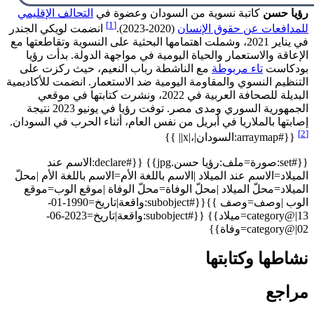
رؤيا حسن
كاتبة نسوية من السودان وعضوة في
التحالف الإقليمي
[1]
للمدافعات عن حقوق الإنسان
(2020-2023).
انضمت لويكي الجندر
في يناير 2021، وشملت اهتمامها البحثية على النسوية وتقاطعتها مع
الإعاقة والاستعمار والحياة اليومية في مواجهة الدولة. بدأت رؤيا
بودكاست
تاء مربوطة
مع الناشطة رباب النعيم، حيث ركزت على
التنظيم النسوي والمقاومة اليومية ضد الاستعمار. انضمت للأكاديمية
البديلة للصحافة العربية في 2022، ونشرت كتابتها في موقعي
الجمهورية السوري ومدى مصر. توفت رؤيا في يونيو 2023 نتيجة
إصابتها بالملاريا في أبريل من نفس العام، أثناء الحرب في السودان.
[2]
{{#arraymap:السودان|،|x|| }}
{{#set:صورة=ملف:رؤيا حسن.jpg}} {{#declare:الاسم عند
الميلاد=الاسم عند الميلاد |الاسم باللغة الأم=الاسم باللغة الأم |محلّ
الميلاد=محلّ الميلاد |محلّ الوفاة=محلّ الوفاة |موقع الوب=موقع
الوب |وصف=وصف }}{{#subobject:واقعة|تاريخ=1990-01-
13|@category=ميلاد}} {{#subobject:واقعة|تاريخ=2023-06-
02|@category=وفاة}}
نشاطها وكتابتها
مراجع