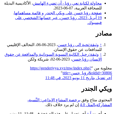
محاولة لكتابة نعي رؤيا - أن تضيء الهامش
، الأكاديمية البديلة
للصحافة العربية، 07-06-2023.
صفحة رؤيا حسن على ويكي الجندر
و قائمة مساهماتها
.
19 أبريل 2023، رؤيا حسن، عبر حسابها الشخصي على
فيسبوك.
مصادر
↑
وثيقة:تحية الى رؤيا حسن
، 2023-06-06، التحالف الإقليمي
للمدافعات عن حقوق الإنسان.
↑
وثيقة:رحيل الكاتبة النسوية السودانية والمدافعة عن حقوق
الإنسان رؤيا حسن
، 2023-06-02، شريكة ولكن
مجلوبة من "
https://genderiyya.xyz/mw/index.php?
title=رؤيا_حسن&oldid=30806
"
آخر تعديل بتاريخ 11 يونيو 2023، في 11:48
ويكي الجندر
المحتوى متاح وفق
برخصة المشاع الإبداعي: النِّسبة-
المشاركةبالمثل 4.0
إن لم يرد خلاف ذلك.
أجرت
آية
آخر تعديل على هذه الصفحة في 11:48، 11 يونيو