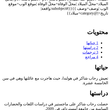
الميلاد=محلّ الميلاد |محلّ الوفاة=محلّ الوفاة |موقع الوب=موقع
الوب |وصف=وصف }}{{#subobject:واقعة|
تاريخ=|@category=ميلاد}}
محتويات
1
حياتها
2
دراستها
3
ترجمات
4
مراجع
حياتها
تعيش رحاب شاكر في هولندا، حيث هاجرت مع عائلتها وهي في سن
الخامسة عشرة.
دراستها
حصلت رحاب شاكر على ماجستير في دراسات اللغات والحضارات
السامية من جامعة أمستردام، في 2009.