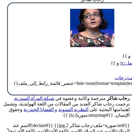
 و }}
ل::x
| و }}
::رحاب
رحاب شاكر
مترجمة وكاتبة وعضوة في
شبكة المرأة السورية
.
ترجمت رحاب شاكر العديد من المقالات من اللغة الهولندية، وتشمل
اهتمامتها البحثية على
النظرية النسوية
و القضايا الجندرية
وحقوق
الإنسان. {{#arraymap:سوريا|،|x|| }}
{{#set:صورة=ملف:رحاب شاكر 2.jpg}} {{#declare:الاسم عند
الميلاد=الاسم عند الميلاد |الاسم باللغة الأم=الاسم باللغة الأم |محلّ