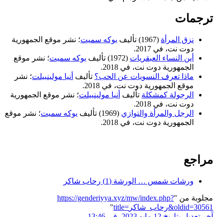
ترجمات
نزق المرأة
(1967) تأليف
يوكه سميت
؛ نشر موقع الجمهورية
دوت نت، في 2017.
أين النساء العبقريات
(1972) تأليف
يوكه سميت
؛ نشر موقع
الجمهورية دوت نت، في 2018.
ماذا تعرف النسويات عن الحب؟
تأليف
أنيا مولينبيلت
؛ نشر
موقع الجمهورية دوت نت، في 2018.
الرجولة كمشكلة
تأليف
أنيا مولينبيلت
؛ نشر موقع الجمهورية
دوت نت، في 2018.
الرجل والمرأة والتوازي
(1969) تأليف
يوكه سميت
؛ نشر موقع
الجمهورية دوت نت، في 2018.
مراجع
ورشات شمس … الورشة (1) رحاب شاكر
مجلوبة من "
https://genderiyya.xyz/mw/index.php?
title=رحاب_شاكر&oldid=30561
"
آخر تعديل بتاريخ 12 مايو 2023، في 13:46