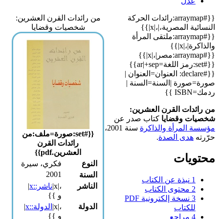
عدل
{{#arraymap:رائدات الحركة
من رائدات القرن العشرين:
النسائية المصرية،|،|x|}}
شخصيات وقضايا
{{#arraymap:ملتقى المرأة
والذاكرة|،|x|}}
{{#arraymap:مصر|،|x|}}
{{#set:رمز اللغة=ar|+sep}}
{{#declare: العنوان=العنوان |
صورة=صورة |السنة=السنة |
ردمك=ISBN }}
من رائدات القرن العشرين:
شخصيات وقضايا
كتاب صدر عن
مؤسسة المرأة والذاكرة
سنة 2001،
{{#set:صورة=ملف:من
حرّرته
هدى الصدة
.
رائدات القرن
العشرين.pdf}}
محتويات
النوع
فكري، سيرة
2001
السنة
1
نبذة عن الكتاب
الناشر
،|x|
ناشر::x
|
2
محتوى الكتاب
و }}
3
نسخة إلكترونية PDF
الدولة
،|x|
الدولة::x
|
للكتاب
و }}
4
مراجع