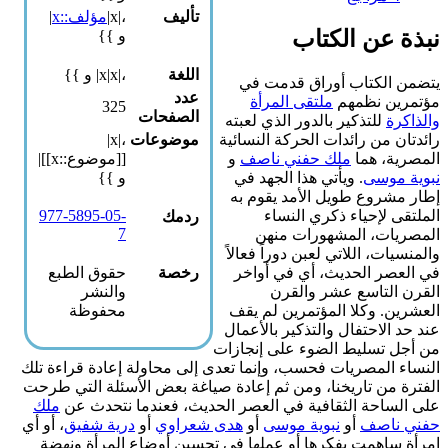
تأليف
،|x|
مؤلف::x
|
نبذة عن الكتاب
و }}
اللغة
،|x|x| و }}
يتضمن الكتاب أوراق قدمت في
عدد
مؤتمرين نظمهم
ملتقى المرأة
325
الصفحات
والذاكرة
للتذكير بالدور الذي لعبته
رائدتان من رائدات الحركة النسائية
موضوعات
،|x|
المصرية، هما
ملك حفني ناصف
و
[[موضوع::x]]|
نبوية موسى
. ويأتي هذا الجهد في
و }}
إطار مشروع طويل الأمد يقوم به
الملتقى لإحياء ذكري النساء
977-5895-05-
ردمك
7
المصريات، المشهورات منهن
والمنسيات، اللاتي لعبن دوراً فعالاً
في العصر الحديث، أي في أواخر
رخصة
حقوق الطبع
القرن التاسع عشر والقرن
والنشر
العشرين. وكلا المؤتمرين لم يقف
محفوظة
عند حد الاحتفال والتذكير بالأعمال
من أجل تسليط الضوء على إنجازات
النساء المصريات فحسب، وإنما تعدى إلى محاولة إعادة قراءة تلك
الفترة من تاريخنا، ومن ثم إعادة صياغة بعض الأسئلة التي طرحت
على الساحة الثقافية في العصر الحديث، فعندما نتحدث عن
ملك
حفني ناصف
أو
نبوية موسى
أو
هدى شعراوي
أو
درية شفيق
، أو أي
امرأة ساهمت بفكرها أو عملها في تحسين أوضاع المرأة ونهضة