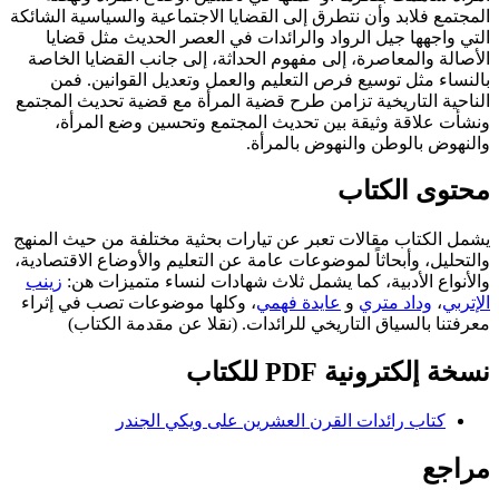
المجتمع فلابد وأن نتطرق إلى القضايا الاجتماعية والسياسية الشائكة
التي واجهها جيل الرواد والرائدات في العصر الحديث مثل قضايا
الأصالة والمعاصرة، إلى مفهوم الحداثة، إلى جانب القضايا الخاصة
بالنساء مثل توسيع فرص التعليم والعمل وتعديل القوانين. فمن
الناحية التاريخية تزامن طرح قضية المرأة مع قضية تحديث المجتمع
ونشأت علاقة وثيقة بين تحديث المجتمع وتحسين وضع المرأة،
والنهوض بالوطن والنهوض بالمرأة.
محتوى الكتاب
يشمل الكتاب مقالات تعبر عن تيارات بحثية مختلفة من حيث المنهج
والتحليل، وأبحاثاً لموضوعات عامة عن التعليم والأوضاع الاقتصادية،
والأنواع الأدبية، كما يشمل ثلاث شهادات لنساء متميزات هن:
زينب
الإتربي
،
وداد متري
و
عايدة فهمي
، وكلها موضوعات تصب في إثراء
معرفتنا بالسياق التاريخي للرائدات. (نقلا عن مقدمة الكتاب)
نسخة إلكترونية PDF للكتاب
كتاب رائدات القرن العشرين على ويكي الجندر
مراجع