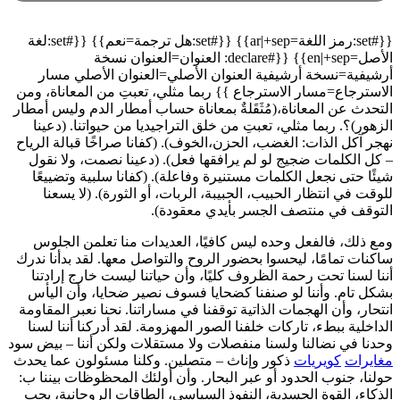
{{#set:رمز اللغة=ar|+sep}} {{#set:هل ترجمة=نعم}} {{#set:لغة
الأصل=en|+sep}} {{#declare: العنوان=العنوان نسخة
أرشيفية=نسخة أرشيفية العنوان الأصلي=العنوان الأصلي مسار
الاسترجاع=مسار الاسترجاع }} ربما مثلي، تعبتِ من المعاناة، ومن
التحدث عن المعاناة،(مُثَقَلةٌ بمعاناة حساب أمطار الدم وليس أمطار
الزهور)؟. ربما مثلي، تعبتِ من خلق التراجيديا من حيواتنا. (دعينا
نهجر آكل الذات: الغضب، الحزن،الخوف). (كفانا صراخًا قبالة الرياح
– كل الكلمات ضجيج لو لم يرافقها فعل). (دعينا نصمت، ولا نقول
شيئًا حتى نجعل الكلمات مستنيرة وفاعلة). (كفانا سلبية وتضييعًا
للوقت في انتظار الحبيب، الحبيبة، الربات، أو الثورة). (لا يسعنا
التوقف في منتصف الجسر بأيدي معقودة).
ومع ذلك، فالفعل وحده ليس كافيًا، العديدات منا تعلمن الجلوس
ساكنات تمامًا، ليحسوا بحضور الروح والتواصل معها. لقد بدأنا ندرك
أننا لسنا تحت رحمة الظروف كليًا، وأن حياتنا ليست خارج إرادتنا
بشكل تام. وأننا لو صنفنا كضحايا فسوف نصير ضحايا، وأن اليأس
انتحار، وأن الهجمات الذاتية توقفنا في مساراتنا. نحنا نعبر المقاومة
الداخلية ببطء، تاركات خلفنا الصور المهزومة. لقد أدركنا أننا لسنا
وحدنا في نضالنا ولسنا منفصلات ولا مستقلات ولكن أننا – بيض سود
مغايرات
كويريات
ذكور وإناث – متصلين. وكلنا مسئولون عما يحدث
حولنا، جنوب الحدود أو عبر البحار. وأن أولئك المحظوظات بيننا ب:
الذكاء، القوة الجسدية، النفوذ السياسي، الطاقات الروحانية، يجب