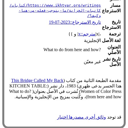
مسار
https://www.ikhtyar.org/writings/كتابات/
الاسترجاع
كاتبات-الخزانة/ما-يتوجب-فعله-من-هنا-
وكيف؟/
تاريخ
تاريخ الاسترجاع::2023-07-19
الاسترجاع
ترجمة
،|x|
مترجم::x
| و }}
لغة الأصل
الإنجليزية
العنوان
?What to do from here and how
الأصلي
تاريخ نشر
غير معيّن
الأصل
مقدمة الطبعة الثانية من كتاب (
This Bridge Called My Back
هذا الجسر يدعى ظهري) 1983، دار نشر (KITCHEN TABLE:
Women of Color Press) نُشرت في الأصل بعنوان( ?What to do
from here and how)، وكُتبت بمزيج من الإنجليزية والإسبانية.
قد توجد
وثائق أخرى مصدرها اختيار