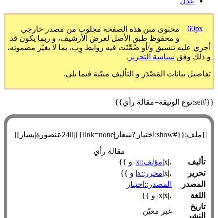
عدل
60px
محتوى متن هذه الصفحة مجلوب من مصدر خارجي
و محفوظ طبق الأصل لغرض الأرشيف، و ربما يكون قد
أجري عليه تنسيق و/أو ضُمِّنَت فيه روابط وِب، بما لا يغيّر مضمونه،
و ذلك وفق
سياسة التحرير
.
تفاصيل بيانات المَصْدَر و التأليف مبيّنة فيما يلي.
{{#set:نوع الوثيقة=مقالة رأي}}
[[ملف:{{#show:اختيار|?شعار|link=none}}|240عنصورة|يسار]]
مقالة رأي
تأليف
،|x|
مؤلف::x
| و }}
تحرير
،|x|
محرر::x
| و }}
المصدر
المصدر::اختيار
اللغة
،|x|x| و }}
تاريخ
غير معيّن
النشر