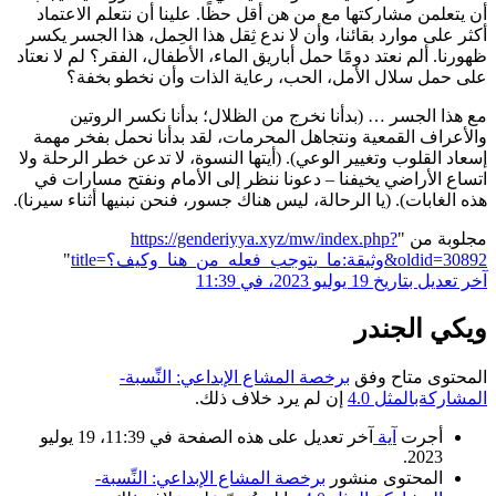
أن يتعلمن مشاركتها مع من هن أقل حظًا. علينا أن نتعلم الاعتماد
أكثر على موارد بقائنا، وأن لا ندع ثِقل هذا الحِمل، هذا الجسر يكسر
ظهورنا. ألم نعتد دومًا حمل أباريق الماء، الأطفال، الفقر؟ لم لا نعتاد
على حمل سلال الأمل، الحب، رعاية الذات وأن نخطو بخفة؟
مع هذا الجسر … (بدأنا نخرج من الظلال؛ بدأنا نكسر الروتين
والأعراف القمعية ونتجاهل المحرمات، لقد بدأنا نحمل بفخر مهمة
إسعاد القلوب وتغيير الوعي). (أيتها النسوة، لا تدعن خطر الرحلة ولا
اتساع الأراضي يخيفنا – دعونا ننظر إلى الأمام ونفتح مسارات في
هذه الغابات). (يا الرحالة، ليس هناك جسور، فنحن نبنيها أثناء سيرنا).
مجلوبة من "
https://genderiyya.xyz/mw/index.php?
title=وثيقة:ما_يتوجب_فعله_من_هنا_وكيف؟&oldid=30892
"
آخر تعديل بتاريخ 19 يوليو 2023، في 11:39
ويكي الجندر
المحتوى متاح وفق
برخصة المشاع الإبداعي: النِّسبة-
المشاركةبالمثل 4.0
إن لم يرد خلاف ذلك.
أجرت
آية
آخر تعديل على هذه الصفحة في 11:39، 19 يوليو
2023.
المحتوى منشور
برخصة المشاع الإبداعي: النِّسبة-