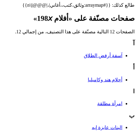
طالع كذلك: {{#arraymap:وثائق،كتب،،أغاني|،|@@@||\n}}
صفحات مصنّفة على «أفلام 198𝘹»
الصفحات 12 التالية مصنّفة على هذا التصنيف، من إجمالي 12.
آ
آسفة أرفض الطلاق
أ
أحلام هند وكاميليا
ا
امرأة مطلقة
ب
البنات عايزة إيه