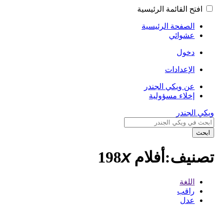
افتح القائمة الرئيسية
الصفحة الرئيسية
عشوائي
دخول
الإعدادات
عن ويكي الجندر
إخلاء مسؤولية
ويكي الجندر
ابحث
تصنيف:أفلام 198𝘹
اللغة
راقب
عدل