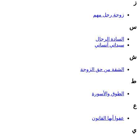
ز
زوجة رجل مهم
س
السادة الرجال
سيداتي آنساتي
ش
الشقة من حق الزوجة
ط
الطوق والأسورة
ع
عفوا أيها القانون
ي