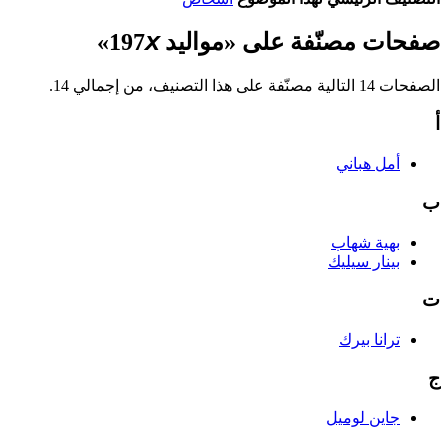
صفحات مصنّفة على «مواليد 197𝘹»
الصفحات 14 التالية مصنّفة على هذا التصنيف، من إجمالي 14.
أ
أمل هباني
ب
بهية شهاب
بينار سيليك
ت
ترانا بيرك
ج
جاين لوميل