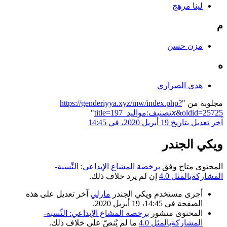
لينا مرهج
م
مزن حسن
ه
هدى الصراري
مجلوبة من "
https://genderiyya.xyz/mw/index.php?
title=تصنيف:مواليد_197𝘹&oldid=25725
"
آخر تعديل بتاريخ 19 أبريل 2020، في 14:45
ويكي الجندر
المحتوى متاح وفق
برخصة المشاع الإبداعي: النِّسبة-
المشاركةبالمثل 4.0
إن لم يرد خلاف ذلك.
أجرى مستخدم ويكي الجندر
مارلي
آخر تعديل على هذه
الصفحة في 14:45، 19 أبريل 2020.
المحتوى منشور
برخصة المشاع الإبداعي: النِّسبة-
المشاركةبالمثل 4.0
ما لم يُنصّ على خلاف ذلك.