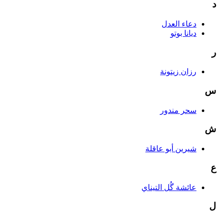
د
دعاء العدل
ديانا بوتو
ر
رزان زيتونة
س
سحر مندور
ش
شيرين أبو عاقلة
ع
عائشة گُل التيناي
ل