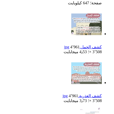
صفحة؛ 647 كيلوبايت
كشف الحمل.jpg
4٬961
× 3٬508؛ 4٫53 ميجابايت
كشف العذرية.jpg
4٬961
× 3٬508؛ 3٫73 ميجابايت