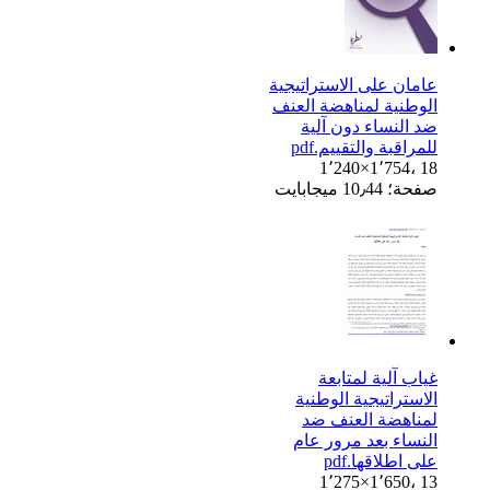
عامان على الاستراتيجية
الوطنية لمناهضة العنف
ضد النساء دون آلية
للمراقبة والتقييم.pdf
1٬240×1٬754، 18
صفحة؛ 10٫44 ميجابايت
غياب آلية لمتابعة
الاستراتيجية الوطنية
لمناهضة العنف ضد
النساء بعد مرور عام
على اطلاقها.pdf
1٬275×1٬650، 13