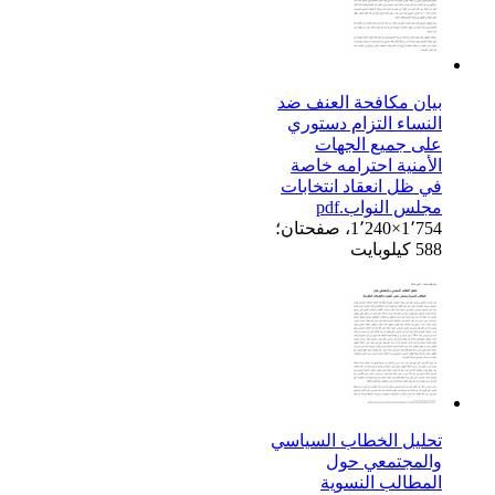
بيان مكافحة العنف ضد
النساء التزام دستوري
على جميع الجهات
الأمنية احترامه خاصة
في ظل انعقاد انتخابات
مجلس النواب.pdf
1٬240×1٬754، صفحتان؛
588 كيلوبايت
تحليل الخطاب السياسي
والمجتمعي حول
المطالب النسوية