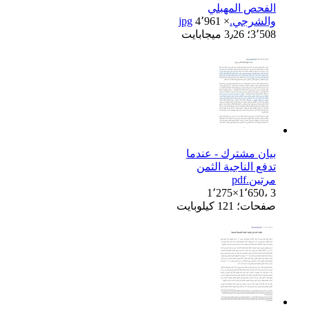
الفحص المهبلي
والشرجي.jpg
4٬961 ×
3٬508؛ 3٫26 ميجابايت
بيان مشترك - عندما
تدفع الناجية الثمن
مرتين.pdf
1٬275×1٬650، 3
صفحات؛ 121 كيلوبايت