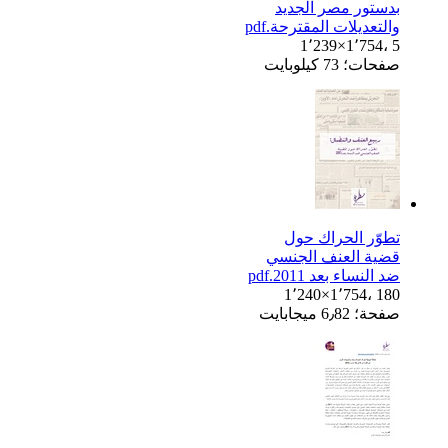
بدستور مصر الجديد
والتعديلات المقترحة.pdf
1٬239×1٬754، 5
صفحات؛ 73 كيلوبايت
تطوّر الحراك حول
قضية العنف الجنسي
ضد النساء بعد 2011.pdf
1٬240×1٬754، 180
صفحة؛ 6٫82 ميجابايت