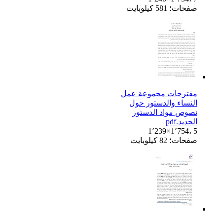
صفحات؛ 581 كيلوبايت
مقترحات مجموعة عمل
النساء والدستور حول
نصوص مواد الدستور
الجديد.pdf
1٬239×1٬754، 5
صفحات؛ 82 كيلوبايت