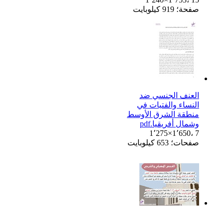
صفحة؛ 919 كيلوبايت
العنف الجنسي ضد
النساء والفتيات في
منطقة الشرق الأوسط
وشمال أفريقيا.pdf
1٬275×1٬650، 7
صفحات؛ 653 كيلوبايت