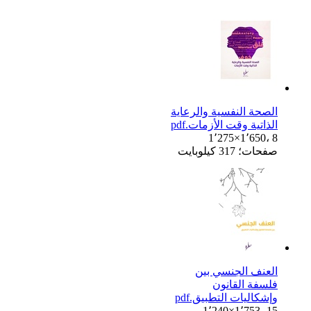
الصحة النفسية والرعاية
الذاتية وقت الأزمات.pdf
1٬275×1٬650، 8
صفحات؛ 317 كيلوبايت
العنف الجنسي بين
فلسفة القانون
وإشكاليات التطبيق.pdf
1٬240×1٬753، 15