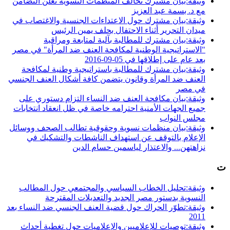
وثيقة:بيان مشترك تحالف المنظمات النسوية تعلن التضامن
مع د. بسمة عبد العزيز
وثيقة:بيان مشترك حول الاعتداءات الجنسية والاغتصاب في
ميدان التحرير أثناء الاحتفال بحلف يمين الرئيس
وثيقة:بيان مشترك للمطالبة بآلية لمتابعة ومراقبة
"الاستراتيجية الوطنية لمكافحة العنف ضد المرأة" في مصر
بعد عام على إطلاقها في 05-09-2016
وثيقة:بيان مشترك للمطالبة باستراتيجية وطنية لمكافحة
العنف ضد المرأة وقانون يتضمن كافة أشكال العنف الجنسي
في مصر
وثيقة:بيان مكافحة العنف ضد النساء التزام دستوري على
جميع الجهات الأمنية احترامه خاصة في ظل انعقاد انتخابات
مجلس النواب
وثيقة:بيان منظمات نسوية وحقوقية تطالب الصحف ووسائل
الإعلام بالتوقف عن استهداف الناشطات والتشكيك في
نزاهتهن... والاعتذار لياسمين حسام الدين
ت
وثيقة:تحليل الخطاب السياسي والمجتمعي حول المطالب
النسوية بدستور مصر الجديد والتعديلات المقترحة
وثيقة:تطوّر الحراك حول قضية العنف الجنسي ضد النساء بعد
2011
وثيقة:توصيات للإعلاميين والإعلاميات حول تغطية أحداث