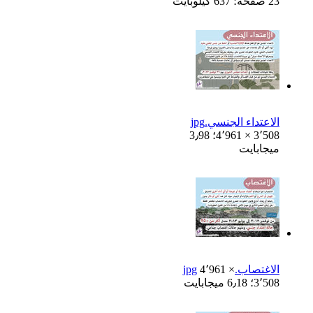
23 صفحة؛ 637 كيلوبايت
الاعتداء الجنسي.jpg
4٬961 × 3٬508؛ 3٫98
ميجابايت
الاغتصاب.jpg
4٬961 ×
3٬508؛ 6٫18 ميجابايت