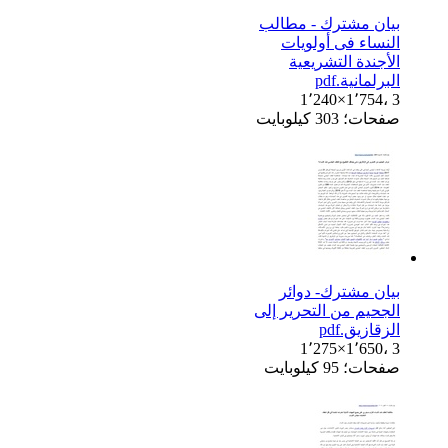
بيان مشترك - مطالب
النساء فى أولويات
الأجندة التشريعية
البرلمانية.pdf
1٬240×1٬754، 3
صفحات؛ 303 كيلوبايت
بيان مشترك- دوائر
الجحيم من التحرير إلى
الزقازيق.pdf
1٬275×1٬650، 3
صفحات؛ 95 كيلوبايت