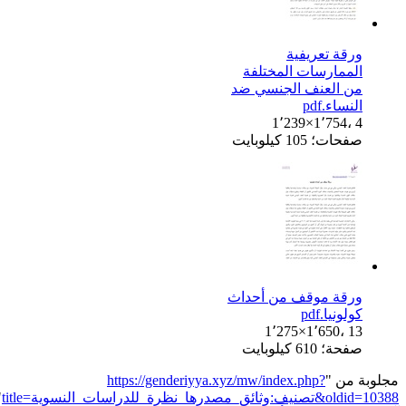
ورقة تعريفية
الممارسات المختلفة
من العنف الجنسي ضد
النساء.pdf
1٬239×1٬754، 4
صفحات؛ 105 كيلوبايت
ورقة موقف من أحداث
كولونيا.pdf
1٬275×1٬650، 13
صفحة؛ 610 كيلوبايت
مجلوبة من "
https://genderiyya.xyz/mw/index.php?
title=تصنيف:وثائق_مصدرها_نظرة_للدراسات_النسوية&oldid=10388
"