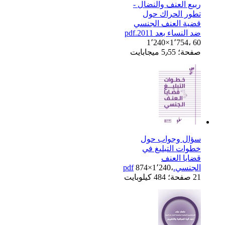
ربيع العنف والنضال -
تطور الحراك حول
قضية العنف الجنسي
ضد النساء بعد 2011.pdf
1٬240×1٬754، 60
صفحة؛ 5٫55 ميجابايت
سؤال وجواب حول
خطوات التبليغ في
قضايا العنف
الجنسي.pdf
874×1٬240،
21 صفحة؛ 484 كيلوبايت