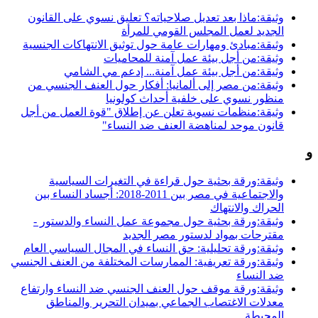
وثيقة:ماذا بعد تعديل صلاحياته؟ تعليق نسوي على القانون
الجديد لعمل المجلس القومي للمرأة
وثيقة:مبادئ ومهارات عامة حول توثيق الانتهاكات الجنسية
وثيقة:من أجل بيئة عمل آمنة للمحاميات
وثيقة:من أجل بيئة عمل آمنة... إدعم مي الشامي
وثيقة:من مصر إلى ألمانيا: أفكار حول العنف الجنسي من
منظور نسوي على خلفية أحداث كولونيا
وثيقة:منظمات نسوية تعلن عن إطلاق "قوة العمل من أجل
قانون موحد لمناهضة العنف ضد النساء"
و
وثيقة:ورقة بحثية حول قراءة في التغيرات السياسية
والاجتماعية في مصر بين 2011-2018: أجساد النساء بين
الحراك والانتهاك
وثيقة:ورقة بحثية حول مجموعة عمل النساء والدستور -
مقترحات بمواد لدستور مصر الجديد
وثيقة:ورقة تحليلية: حق النساء في المجال السياسي العام
وثيقة:ورقة تعريفية: الممارسات المختلفة من العنف الجنسي
ضد النساء
وثيقة:ورقة موقف حول العنف الجنسي ضد النساء وارتفاع
معدلات الاغتصاب الجماعي بميدان التحرير والمناطق
المحيطة