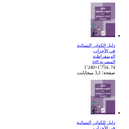
دليل الكوادر النسائية
في الأحزاب
الديمقراطية
المصرية.pdf
1٬240×1٬754، 74
صفحة؛ 3٫1 ميجابايت
دليل للكوادر النسائية
في الأحزاب