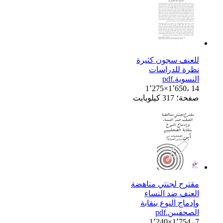
للعنف سجون كثيرة
نظرة للدراسات
النسوية.pdf
1٬275×1٬650، 14
صفحة؛ 317 كيلوبايت
مقترح لجنتي مناهضة
العنف ضد النساء
وإدماج النوع بنقابة
الصحفيين.pdf
1٬240×1٬754، 7