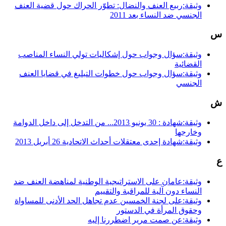
وثيقة:ربيع العنف والنضال: تطوّر الحراك حول قضية العنف
الجنسي ضد النساء بعد 2011
س
وثيقة:سؤال وجواب حول إشكاليات تولي النساء المناصب
القضائية
وثيقة:سؤال وجواب حول خطوات التبليغ في قضايا العنف
الجنسي
ش
وثيقة:شهادة : 30 يونيو 2013... من التدخل إلى داخل الدوامة
وخارجها
وثيقة:شهادة إحدى معتقلات أحداث الاتحادية 26 أبريل 2013
ع
وثيقة:عامان على الاستراتيجية الوطنية لمناهضة العنف ضد
النساء دون آلية للمراقبة والتقييم
وثيقة:على لجنة الخمسين عدم تجاهل الحد الأدنى للمساواة
وحقوق المرأة في الدستور
وثيقة:عن صمت مرير اضطررنا إليه