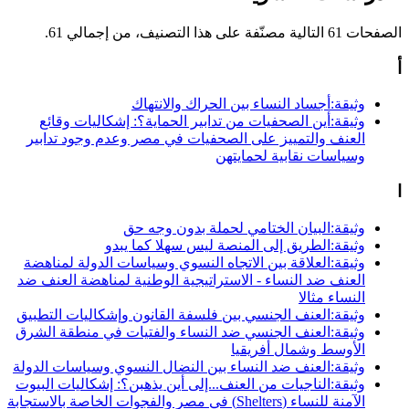
الصفحات 61 التالية مصنّفة على هذا التصنيف، من إجمالي 61.
أ
وثيقة:أجساد النساء بين الحراك والانتهاك
وثيقة:أين الصحفيات من تدابير الحماية؟: إشكاليات وقائع
العنف والتمييز على الصحفيات في مصر وعدم وجود تدابير
وسياسات نقابية لحمايتهن
ا
وثيقة:البيان الختامي لحملة بدون وجه حق
وثيقة:الطريق إلى المنصة ليس سهلا كما يبدو
وثيقة:العلاقة بين الاتجاه النسوي وسياسات الدولة لمناهضة
العنف ضد النساء - الاستراتيجية الوطنية لمناهضة العنف ضد
النساء مثالا
وثيقة:العنف الجنسي بين فلسفة القانون وإشكاليات التطبيق
وثيقة:العنف الجنسي ضد النساء والفتيات في منطقة الشرق
الأوسط وشمال أفريقيا
وثيقة:العنف ضد النساء بين النضال النسوي وسياسات الدولة
وثيقة:الناجيات من العنف...إلى أين يذهبن؟: إشكاليات البيوت
الآمنة للنساء (Shelters) في مصر والفجوات الخاصة بالاستجابة