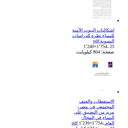
إشكاليات البيوت الآمنة
للنساء نظرة للدراسات
النسوية.pdf
1٬240×1٬754، 25
صفحة؛ 804 كيلوبايت
الاستقطاب والعنف
المجتمعي في مصر-
مزيد من التضييق على
النساء في المجال
العام.pdf
1٬239×1٬754،