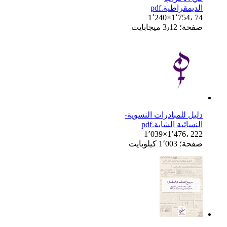
الديمقراطية.pdf
1٬240×1٬754، 74
صفحة؛ 3٫12 ميجابايت
دليل للمبادرات النسوية-
النسائية الشابة.pdf
1٬039×1٬476، 222
صفحة؛ 1٬003 كيلوبايت