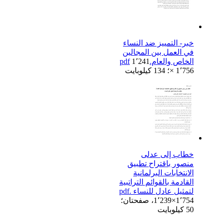
خبر- التمييز ضد النساء
في العمل بين المجالين
الخاص والعام.pdf
1٬241
× 1٬756؛ 134 كيلوبايت
خطاب إلى عدلى
منصور باقتراح تطبيق
الانتخابات البرلمانية
القادمة بالقوائم التراتبية
لتمثيل عادل للنساء .pdf
1٬239×1٬754، صفحتان؛
50 كيلوبايت