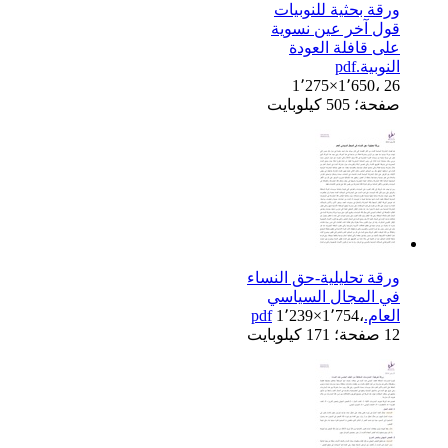
ورقة بحثية للنوبيات
قول آخر عين نسوية
على قافلة العودة
النوبية.pdf
1٬275×1٬650، 26
صفحة؛ 505 كيلوبايت
ورقة تحليلية-حق النساء
في المجال السياسي
العام.pdf
1٬239×1٬754،
12 صفحة؛ 171 كيلوبايت