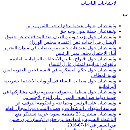
لاحتياجات الناجيات
ب
وثيقة:بيان بعنوان عندما تدفع الناجیة الثمن مرتین
وثيقة:بيان حملة بدون وجه حق
وثيقة:بيان حول ازدياد وتيرة العنف ضد المدافعات عن حقوق
الإنسان في أحداث فض اعتصام مجلس الوزراء
وثيقة:بيان حول اعتداءات جنسية واغتصاب في ميدان التحرير
أثناء الاحتفال بحلف يمين الرئيس
وثيقة:بيان حول اقتراح تطبيق الانتخابات البرلمانية القادمة
بالقوائم التراتبية لتمثيل عادل للنساء
وثيقة:بيان حول حكم العسكرية في قضية فحص العذرية ليس
نهاية المطاف
وثيقة:بيان حول مطالب النساء فى أولويات الأجندة التشريعية
البرلمانية
وثيقة:بيان حول منظمات حقوقية مصرية توقف مشاركتها في
حملة دولية ضد العنف المبني على النوع الاجتماعي
وثيقة:بيان على الرئيس وجماعته والحكومة التوقف عن
سياسة استهداف الناشطات وإقصاء النساء من المجال العام
وثيقة:بيان مشترك 23 منظمة نسوية عربية تستنكر منع
الناشطة النسوية والمدافعة عن حقوق الإنسان مزن حسن
من السفر في 14-07-2016