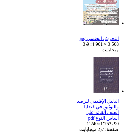
التحرش الجنسي.jpg
4٬961 × 3٬508؛ 3٫9
ميجابايت
الدليل الإقليمي للرصد
والتوثيق في قضايا
العنف القائم على
أساس النوع.pdf
1٬240×1٬753، 90
صفحة؛ 2٫7 ميجابايت