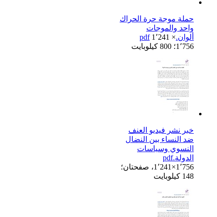
حملة موجة حرة الحراك
واحد والموجات
ألوان.pdf
1٬241 ×
1٬756؛ 800 كيلوبايت
خبر نشر فيديو العنف
ضد النساء بين النضال
النسوي وسياسات
الدولة.pdf
1٬241×1٬756، صفحتان؛
148 كيلوبايت