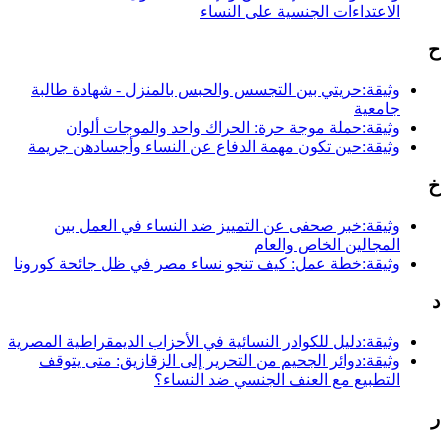
الاعتداءات الجنسية على النساء
ح
وثيقة:حريتي بين التجسس والحبس بالمنزل - شهادة طالبة
جامعية
وثيقة:حملة موجة حرة: الحراك واحد والموجات ألوان
وثيقة:حين تكون مهمة الدفاع عن النساء وأجسادهن جريمة
خ
وثيقة:خبر صحفى عن التمييز ضد النساء في العمل بين
المجالين الخاص والعام
وثيقة:خطة عمل: كيف تنجو نساء مصر في ظل جائحة كورونا
د
وثيقة:دليل للكوادر النسائية في الأحزاب الديمقراطية المصرية
وثيقة:دوائر الجحيم من التحرير إلى الزقازيق: متى يتوقف
التطبيع مع العنف الجنسي ضد النساء؟
ر