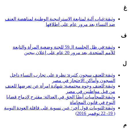
غ
وثيقة:غياب آلية لمتابعة الاستراتيجية الوطنية لمناهضة العنف
ضد النساء بعد مرور عام على اطلاقها
ف
وثيقة:في ظل الجلسة ال59 للجنة وضعية المرأة والتابعة
للأمم المتحدة، بعد مرور 20 عام على إعلان بيجين
ل
وثيقة:للعنف سجون كثيرة: نظرة على تجارب النساء داخل
السجون وأماكن الاحتجاز في مصر
وثيقة:للعنف وجوه مجتمعية: شهادة امرأة عن تعرضها للعنف
من قبل مواطنين في مصر
وثيقة:للمحاميات أيضًا الحق في العدالة: مقترح لإدماج قضايا
النوع في قانون المحاماة
وثيقة:للنوبيات قول آخر: عين نسوية على قافلة العودة النوبية
( 19- 22 نوفمبر 2016)
م