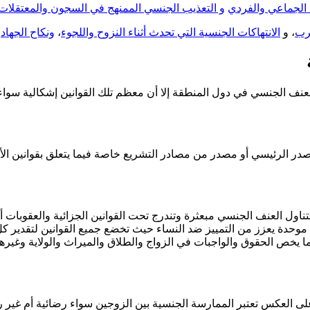
 الجماعي والفردي
و التعذيب الجنسي الممنهج في السجون والمعتقلات
حرب
، و
الانتهاكات الجنسية التي تحدث أثناء النزوح واللجوء
،
ونكاح الجهاد
.
عنف الجنسي في دول المنطقة إلا أن معظم تلك القوانين إشكالية سواء
در الرئيسي أو مصدر من مصادر التشريع خاصة فيما يتعلق بقوانين الأ
تتناول العنف الجنسي مبعثرة وتندرج تحت القوانين الجزائية والعقوبات 
حدة يعزز من التمييز ضد النساء حيث تخضع جميع القوانين لتقدير كل
يما يخص الحقوق والواجبات في الزواج والطلاق والميراث والولاية وغير
ى العكس تعتبر الممارسة الجنسية بين الزوجين سواء رضائية أم غير 