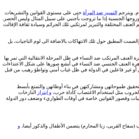
م. ويترجم
التمييز ضد المرأة
حتى على مستوى القوانين والتشريعات
 وزوجها الجنسية إذا ما تزوجت بأجنبي على سبيل المثال وليس الحصر.
 العنف المختلفة والتبرير لمرتكبي تلك الجرائم وسيادة ثقافة الإفالت
لصمت المطبق حول تلك الانتهاكات بالاضافة الى لوم الناجيات، بل
 العنف المرتكب ضد النساء في ظل المرحلة الانتقالية التي تمر بها
ظاهرة العنف الجنسي ضد النساء في أبشع صورها على شكل الاعتداءات
أو غير فاعلين في الدولة في ظل غياب أمني وتواطؤ رهيب من قبل
حقيق طموحاتهن ومشاركتهن في بناء أوطانهن والتمتع بأبسط
والحروب مثل استخدام الاغتصاب كأداة حرب،
و ابتزاز
النازحات
اجيات وقصور القوانين خاصة في أوقات الطواريء وضعف دور الدولة
(سفاح القربى، زنا المحارم) يتضمن الأطفال والذكور أيضا،
و