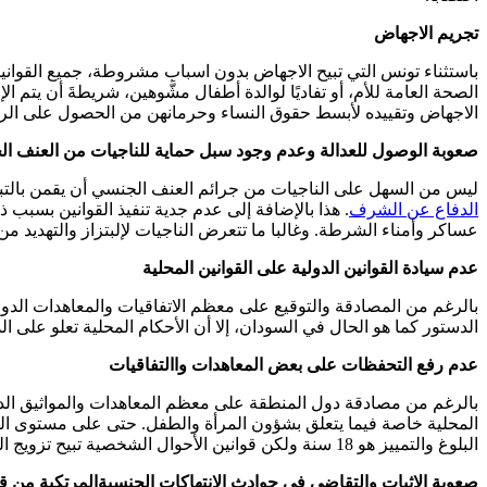
تجريم الاجهاض
باستثناء تونس التي تبيح الاجهاض بدون اسباب مشروطة، جميع القواني
الصحة العامة للأم، أو تفاديًا لوالدة أطفال مشَّوهين، شريطةَ أن يت
الاجهاض وتقييده لأبسط حقوق النساء وحرمانهن من الحصول على الرع
صعوبة الوصول للعدالة وعدم وجود سبل حماية للناجيات من العنف ا
ليس من السهل على الناجيات من جرائم العنف الجنسي أن يقمن بالتبل
الدفاع عن الشرف
. هذا بالإضافة إلى عدم جدية تنفيذ القوانين بسبب
عساكر وأمناء الشرطة. وغالبا ما تتعرض الناجيات لإلبتزاز والتهديد من
عدم سيادة القوانين الدولية على القوانين المحلية
بالرغم من المصادقة والتوقيع على معظم الاتفاقيات والمعاهدات الدولية
الدستور كما هو الحال في السودان، إلا أن الأحكام المحلية تعلو على ال
عدم رفع التحفظات على بعض المعاهدات واالتفاقيات
بالرغم من مصادقة دول المنطقة على معظم المعاهدات والمواثيق الدو
المحلية خاصة فيما يتعلق بشؤون المرأة والطفل. حتى على مستوى القو
البلوغ والتمييز هو 18 سنة ولكن قوانين الأحوال الشخصية تبيح تزويج القاصرات وتتركه لتقدير القاضي.
صعوبة الاثبات والتقاضي في حوادث الانتهاكات الجنسيةالمرتكبة من ق