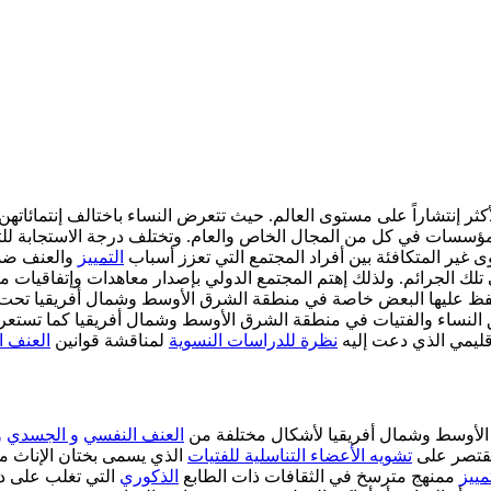
كثر إنتشاراً على مستوى العالم. حيث تتعرض النساء باختالف إنتمائاته
مؤسسات في كل من المجال الخاص والعام. وتختلف درجة الاستجابة للت
ى غير المتكافئة بين أفراد المجتمع التي تعزز أسباب
التمييز
والعنف ضد 
 تلك الجرائم. ولذلك إهتم المجتمع الدولي بإصدار معاهدات وإتفاقيات 
فظ عليها البعض خاصة في منطقة الشرق الأوسط وشمال أفريقيا تحت ذري
النساء والفتيات في منطقة الشرق الأوسط وشمال أفريقيا كما تستعرض ا
قليمي الذي دعت إليه
نظرة للدراسات النسوية
لمناقشة قوانين
العنف 
 الأوسط وشمال أفريقيا لأشكال مختلفة من
العنف النفسي
و الجسدي
و
 تقتصر على
تشويه الأعضاء التناسلية للفتيات
الذي يسمى بختان الإناث مر
مييز
ممنهج مترسخ في الثقافات ذات الطابع
الذكوري
التي تغلب على د