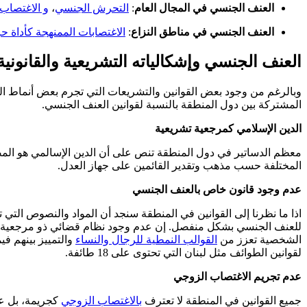
العنف الجنسي في المجال العام
:
التحرش الجنسي
،
و الاغتصاب
العنف الجنسي في مناطق النزاع
:
الاغتصابات الممنهجة كأداة 
العنف الجنسي وإشكالياته التشريعية والقانونية
وبالرغم من وجود بعض القوانين والتشريعات التي تجرم بعض أنماط ال
المشتركة بين دول المنطقة بالنسبة لقوانين العنف الجنسي.
الدين الإسلامي كمرجعية تشريعية
معظم الدساتير في دول المنطقة تنص على أن الدين الإسالمي هو المص
المختلفة حسب مذهب وتقدير القائمين على جهاز العدل.
عدم وجود قانون خاص بالعنف الجنسي
اذا ما نظرنا إلى القوانين في المنطقة سنجد أن المواد والنصوص التي 
للعنف الجنسي بشكل منفصل. إن عدم وجود نظام قضائي ذو مرجعية مو
الشخصية تعزز من
القوالب النمطية للرجال والنساء
والتمييز بينهم ف
لقوانين الطوائف مثل لبنان التي تحتوى على 18 طائفة.
عدم تجريم الاغتصاب الزوجي
جميع القوانين في المنطقة لا تعترف
بالاغتصاب الزوجي
كجريمة، بل عل