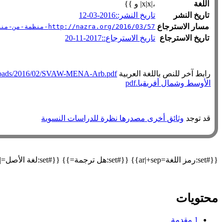
اللغة
،|x|x| و }}
تاريخ النشر
تاريخ النشر::2016-03-12
مسار الاسترجاع
http://nazra.org/2016/03/57-منظمة-من-منطقة-الشرق-الاوسط-وشمال-أفريقيا-تطالب-بتعديلات-تشريعية-لمحاربة-العنف-الجنسي-ضد
تاريخ الاسترجاع
تاريخ الاسترجاع::2017-11-20
رابط آخر للنص باللغة العربية
uploads/2016/02/SVAW-MENA-Arb.pdf
الأوسط وشمال أفريقيا.pdf
قد توجد
وثائق أخرى مصدرها نظرة للدراسات النسوية
{{#set:رمز اللغة=ar|+sep}} {{#set:هل ترجمة=}} {{#set:لغة الأصل=|+sep}} {{#declare: العنوان=العنوان نسخة أرشيفية=نسخة أرشيفية العنوان الأصلي=العنوان الأصلي مسار الاسترجاع=مسار الاسترجاع }}
محتويات
1
مقدمة