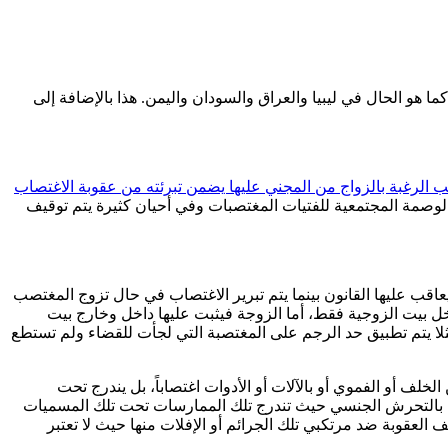
قانونية للزواج كما هو الحال في ليبيا والعراق والسودان واليمن. هذا بالإضافة إلى
ب الرغبة بالزواج من المجني عليها يضمن تبرئته من عقوبة الاغتصاب
الوصمة المجتمعية للفتيات المغتصبات وفي أحيان كثيرة يتم توقيف
عاقب عليها القانون بينما يتم تبرير الاغتصاب في حال تزوج المغتصب
داخل بيت الزوجية فقط، أما الزوجة فيثبت عليها داخل وخارج بيت
لا يتم تطبيق حد الرجم على المغتصبة التي لجأت للقضاء ولم تستطع
الخلف أو الفموي أو بالآلات أو الأدوات اغتصاباً، بل يندرج تحت
ة بالتحرش الجنسي حيث تندرج تلك الممارسات تحت تلك المسميات
 العقوبة ضد مرتكبي تلك الجرائم أو الإفلات منها حيث لا تعتبر