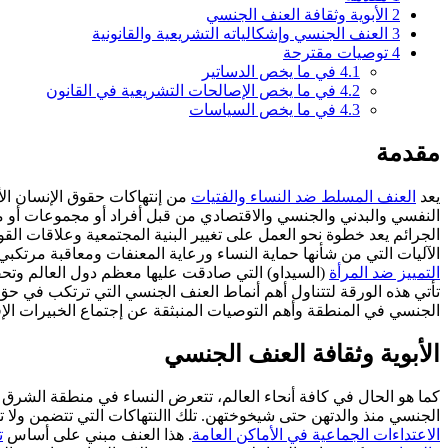
2
الأبوية وثقافة العنف الجنسي
3
العنف الجنسي وإشكالياته التشريعية والقانونية
4
توصيات مقترحة
4.1
في ما يخص الدساتير
4.2
في ما يخص الإصالحات التشريعية في القانون
4.3
في ما يخص السياسات
مقدمة
يعد
العنف المسلط ضد النساء والفتيات
من إنتهاكات حقوق الإنسان الأ
النفسي والبدني والجنسي والاقتصادي من قبل أفراد أو مجموعات أو 
الجرائم يعد خطوة نحو العمل على تغيير البنية المجتمعية وعلاقات القو
الآليات التي من شأنها حماية النساء ورعاية المعنفات ومعاقبة مرتكبي
التمييز ضد المرأة
(السيداو) التي صادقت عليها معظم دول العالم وتح
تأتي هذه الورقة لتتناول أهم أنماط العنف الجنسي التي ترتكب في حق 
الجنسي في المنطقة وأهم التوصيات المنبثقة عن إجتماع الخبيرات الإ
الأبوية وثقافة العنف الجنسي
كما هو الحال في كافة أنحاء العالم، تتعرض النساء في منطقة الشرق
الجنسي منذ والدتهن حتى شيخوختهن. تلك االنتهاكات التي تتضمن ولا
الاعتداءات الجماعية في الأماكن العامة
. هذا العنف مبني على أساس
ت