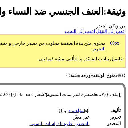
وثيقة:العنف الجنسي ضد النساء و
من ويكي الجندر
اذهب إلى التنقل
اذهب إلى البحث
60px
محتوى متن هذه الصفحة مجلوب من مصدر خارجي و محفوظ طبق
التحرير
.
تفاصيل بيانات المَصْدَر و التأليف مبيّنة فيما يلي.
{{#set:نوع الوثيقة=ورقة بحثية}}
[[ملف:{{#show:نظرة للدراسات النسوية|?شعار|link=none}}|240عنصورة|يسار]]
تأليف
،|x|
مؤلف::x
| و }}
تحرير
غير معيّن
المصدر
المصدر::نظرة للدراسات النسوية