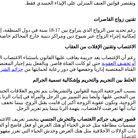
وتقتصر قوانين العنف المنزلي على الإيذاء الجسدي فقط.
تقنين زواج القاصرات
رغم تحديد سن الزواج الذي يتراوح
إمكانية إجراء الزواج عبر شيوخ دين ومراكز دينية خارج المحاكم خاصة
الاغتصاب وتقنين الإفلات من العقاب
رغم أن الإغتصاب يعد جريمة يعاقب عليها القانون باستثناء الاغتصاب
أو تخفيف العقوبة
حتى لو كانت الفتاة قاصر. وبالفعل يتم إجبار المغت
القتاة المغتصبة إدارياً وحفضها في دور رعاية لحمايتها من
جرائم الشر
الخلط بين التجريم والتحريم وإشكالية تسمية الجرائم
بسبب المرجعية الدينية للقوانين والتشريعات يتم تجريم العلاقات الجن
من المجني عليها. وأيضا يتم التمييز بين الرجل والمرأة في إثبات الزن
الزوجية. وتكون عقوبة الزوجة أكبر إن قامت بقتل الزوج، بينما تخف
ثبات أنها تعرضت لالغتصاب، بتهمة الزنا بينما يتم تعزير الرجل.
قصور تعريف جرائم االغتصاب والتحرش الجنسي
ينحصر تعريف االاغ
مسميات مطاطة مثل خدش الحياء أو هتك العرض أو فعل فاضح أو الفح
ذات الدلالات الأخلاقية مثل هتك العرض وخدش الحياء التي تعزز مفه
اغتصاباً.