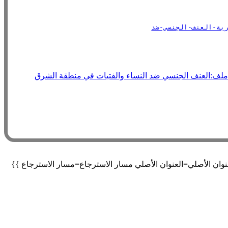
لف:العنف الجنسي ضد النساء والفتيات في منطقة الشرق