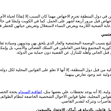
ن في دول المنطقة تجرم الاجهاض مهما كان السبب إلا إنقاذًا لحياة ا
م الإجهاض قبل مرور أربعة أشهر على الحمل. كما في الكويت وايضًا في ح
اية الصحية اللازمة ويعرض النساء لاستغلال وتعريض حياتهن للخطر 
لجنسي
يغ بسبب الوصمة المجتمعية والعار الذي يلحق بهن وبذويهن وسيادة ثق
 ذكورية المجتمع وتقاعس العاملين في السلك القضائي والأمني، بل وإمكا
 قبل الجاني وأهله للتنازل عن القضية دون حماية من الدولة.
 من قبل دول المنطقة، إلا أنها لا تعلو على القوانين المحلية لكل دولة
دولية عند وجود تعارض بينهما.
لية، إلا أنه يوجد تحفظات على بعضها مثل،
إتفاقية السيداو
بحجة الخصوص
انين المحلية، تعلوا قوانين الأحوال الشخصية الخاضعة لنظام الطوائ
بل فاعلين بالدولة في أماكن الاحتجاز والسجون