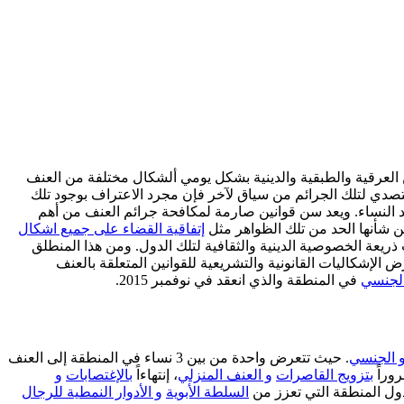
ن العرقية والطبقية والدينية بشكل يومي ألشكال مختلفة من العنف
صدي لتلك الجرائم من سياق لآخر فإن مجرد الاعتراف بوجود تلك
النساء. ويعد سن قوانين صارمة لمكافحة جرائم العنف من أهم
من شأنها الحد من تلك الظواهر مثل
إتفاقية القضاء على جميع اشكال
عة الخصوصية الدينية والثقافية لتلك الدول. ومن هذا المنطلق
لإشكاليات القانونية والتشريعية للقوانين المتعلقة بالعنف
الجنسي
في المنطقة والذي انعقد في نوفمبر 2015.
 الجنسي
. حيث تتعرض واحدة من بين 3 نساء في المنطقة إلى العنف
وراً
بتزويج القاصرات
و العنف المنزلي
، إنتهاءاً
بالإغتصابات
و
ول المنطقة التي تعزز من
السلطة الأبوية
و الأدوار النمطية للرجال