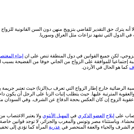
 بين 17-18 سنة في دول المنطقة، إلا أنه يترك حق التقدير للقاضي بتزويج منهن دون السن ال
 في الدول التي تشهد نزاعات مثل العراق وسوريا.
 الزوجي، لكن جميع القوانين في دول المنطقة تنص على ان
إبداء المغتص
صبة إجتماعيا للموافقة على الزواج من الجاني خوفا من الفضيحة بسبب 
ف
كما هو الحال في الأردن.
سية الرضائية خارج إطار الزواج التي تعرف ب(الزنا) حيث تعتبر جريمة ي
ا والعقوبة المترتبة عليها. حيث يتطلب إثبات الزنا على الرجل أن يكون 
ف عقوبة الزوج إن كان العكس بحجة الدفاع عن الشرف. وفي السودان مث
تصاب على
إيلاج
العضو الذكري
في
المهبل الأنثوي
ولا يعتبر الاغتصاب من 
شاء. وباستثناء مصر وتونس والمغرب والجزائر، لا توجد قوانين خاص
وم الشرف والحياء والعفة المنحصر في
عذرية
المرأة كما تؤدي إلى تخفيف