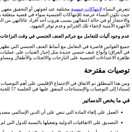
تتعرض النساء
لانتهاكات جنسية
مختلفة عند لجوئهن أو التحقيق معهن من 
حيث تكون النساء عرضة للإنتهاكات الجنسية سواء في قضية متعلقة بهن 
والاحتجاز أو في حالة اعتقالهن بسبب هروب أحد أفراد عائالتهن من ال
الأجهزة الأمنية لإخفاء تلك الجرائم وعدم توفر الشهود.
عدم وجود آليات للتعامل مع جرائم العنف الجنسي في وقت النزاعات
جميع القوانين قاصرة في التعامل مع أنماط العنف الجنسي التي تظهر 
في العراق) وأنواع عنف جنسي جديدة مثل إجبار الفتيات على عمليات 
ظاهرة الاعتداءات الجنسية على النازحات والالجئات والأطفال ومساو
توصيات مقترحة
ومن هذا المنطلق تم الاتفاق في الإجتماع الإقليمي على أهم التوصيا
إستنادا إلى التوصيات والإستنتاجات المتفق عليها في الجلسة 57 للجنة وضع المرأة (CSW)لعام 2013 وهي كالتالي:
في ما يخص الدساتير
العمل على إلغاء المادة التي تنص على أن الدين الإسالمي مصد
التصديق على الاتفاقيات الدولية وتفعيلها بالنسبة للدول التي لم تص