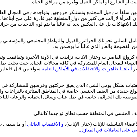
ت أو الشارع أو أماكن العمل وغيره من مرافق الحياة.
 لهن سلفاً من قبل المجتمع وتستنكر خروجهن وتواجدهن في المجال العا
ن المرأة لازالت في كثير من دول المنطقة غير قادرة على منح أبناءها
الانتهاكات بل على العكس نجد أنه غالباً ما يتم لوم الناجيات من جرائم
امل السلبي نحو تلك الجرائم والقبول والتواطؤ المجتمعي والمؤسسي وا
 الفضيحة والعار الذي غالباً ما يوصمن به.
واج القاصرات وختان الاناث، تزايدت في الآونة الأخيرة وتفاقمت وتيرة
 النساء للمجال العام للمشاركة في كافة مجالات الحياة. حيث تجلت 
صر
أثناء التظاهرات والاحتفالات في الأماكن العامة
سواء من قبل فاعلين 
لفتيات بشكل يومي الشيء الذي يعيق حركتهن وفرصهن للمشاركة في ت
أنواع جديدة من العنف الجنسي خاصة في المناطق المتأثرة بالنزاعات 
خصوصية تلك الجرائم، خاصة في ظل غياب وسائل الحماية والرعاية للن
لعنف الجنسي في المنطقة حسب نطاق تواجدها كالتالي:
أعضاء التناسلية للإناث (ختان الإناث)،
و الاغتصاب العائلي
أو ما يسمى ب 
سي على العاملات في المنازل
.