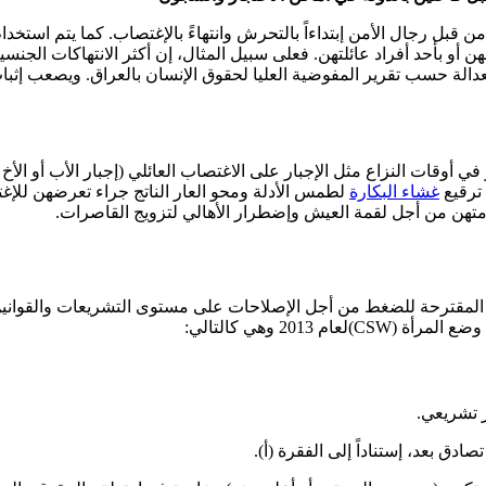
قبل رجال الأمن إبتداءاً بالتحرش وانتهاءً بالإغتصاب. كما يتم استخدام
أو بأحد أفراد عائلتهن. فعلى سبيل المثال، إن أكثر الانتهاكات الجنس
عدالة حسب تقرير المفوضية العليا لحقوق الإنسان بالعراق. ويصعب إثبا
في أوقات النزاع مثل الإجبار على الاغتصاب العائلي (إجبار الأب أو ا
ترقيع
غشاء البكارة
لطمس الأدلة ومحو العار الناتج جراء تعرضهن للإغ
متهن من أجل لقمة العيش وإضطرار الأهالي لتزويج القاصرات.
ت المقترحة للضغط من أجل الإصلاحات على مستوى التشريعات والقوانين
ر تشريعي.
ادق بعد، إستناداً إلى الفقرة (أ).