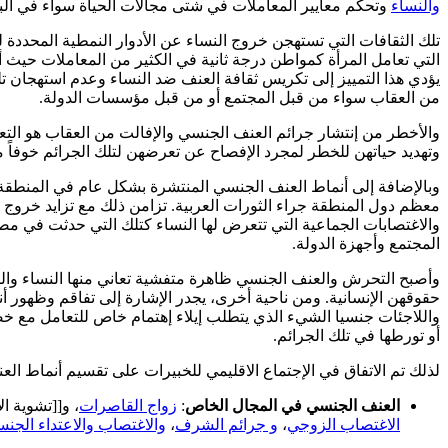
والنساء
وتحكم معايير المعاملات في شتى مجالات الحياة سواء في البي
تلك الثقافات التي تستهجن خروج النساء عن الأدوار النمطية المحددة
التي تعامل المرأة كمواطن درجة ثانية في الكثير من المعاملات حيث أ
يؤدي هذا التمييز إلى تكريس ثقافة العنف ضد النساء وعدم استهجان تلك 
من العقاب سواء من قبل المجتمع أو من قبل مؤسسات الدولة.
والأخطر من إنتشار جرائم العنف الجنسي والإفالت من العقاب هو التع
وتهديد حياتهن للخطر لمجرد الإفصاح عن تعرضهن لتلك الجرائم خوفاً من
وبالإضافة إلى أنماط العنف الجنسي المنتشرة بشكل عام في المنطقة كز
معظم دول المنطقة جراء الثورات العربية. تزامن ذلك مع تزايد خروج
والاغتصابات الجماعية التي تتعرض لها النساء كتلك التي حدثت في م
المجتمع وأجهزة الدولة.
وأصبح التحرش والعنف الجنسي ظاهرة متفشية تعاني منها النساء وا
حقوقهن الإنسانية. ومن ناحية أخرى، يجدر الإشارة إلى تفاقم وظهور 
واللاجئات جنسيا الشيء الذي يتطلب إيلاء إهتمام خاص للتعامل مع 
أو تورطها في تلك الجرائم.
لذلك تم الاتفاق في الإجتماع الاقليمي للخبيرات على تقسيم أنماط ا
العنف الجنسي في المجال الخاص
:
زواج القاصرات
، و[[تشوية ال
الاغتصاب الزوجي
،
و جرائم الشرف
،
والاغتصاب والاعتداء الجن