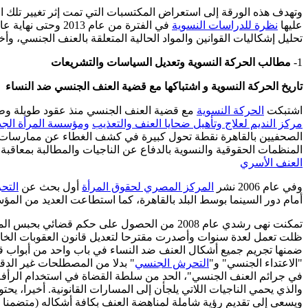
وتهدف هذه الورقة إلى استعراض المكتسبات التي تمت إثر تغيير تلك الق
عليها
نظرة للدراسات النسوية
تحليل إشكاليات القوانين والمواد الحالية المتعلقة بالعنف الجنسي، و
1-
مطالب الحركة النسوية وتعديل السياسات والتشريعات
تاريخ الحركة النسوية و اشتباكها مع قضية العنف الجنسي ضد النساء
اشتبكت
الحركة النسوية
مع قضية العنف الجنسي منذ عقود طويلة وطالبت
مركز النديم لعلاج وتأهيل ضحايا العنف والتعذيب
ومؤسسة المرأة الجد
الصحفيين بالقاهرة نقطة تحول كبيرة في كشف الغطاء عن ممارسات ال
المنظمات الحقوقية والنسوية بالدفاع عن الناجيات والمطالبة بمعاقبة
العنف الأسري
وفي عام 2006 نشر
المركز المصري لحقوق المرأة
أول بحث عن
التح
أمام دور السينما بوسط البلد بالقاهرة، كما استطاعت العديد من ال
ضمنها تجريم جميع أشكال العنف ضد النساء في باب واحد من أبواب قان
"الاعتداء الجنسي" و"
التحرش الجنسي
" بدلا من المصطلحات غير الدقي
في جرائم العنف الجنسي"، الحد من سلطة القضاة في استخدام الرأفة 
ويسعى إلى تقديم رؤية شاملة لمناهضة العنف بكافة أشكاله (متضمنا