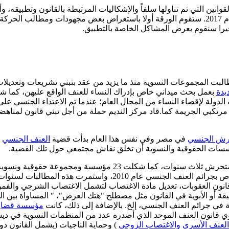
وانين التي تم تناولها سلفاً والإشكاليات المرتبطة بالقانون وتطبيقه،
في الفترة من عام 2013 وحتى نهاية عام 2017. ستقوم الورقة أولا باستعراض بعض مج
أخيرا سنقوم بعرض المشاكل الخاصة بالتطبيق.
 المجموعات النسوية منذ ما يزيد من عقد بتبني تشريعات وتعديلات قانون
يدة
دولة لإقصاء النساء من المجال العام؛ عندما تم الاعتداء الجنسي ع
 مرتكبي الجريمة كما.قاد مركز النديم حملة من أجل تبني قانون لمناه
رش الجنسي
في مصر وفي نفس هذا العام بدأت قضية
العنف الجنسي
ت
مؤسسات الحقوقية والنسوية أن تخلق نقاش مجتمعي حول تلك القضية.
تمكنت نهى رشدي عام 2008 من الحصول على حكم قضائي بحبس المت
ظلت تعمل لعدة سنوات وأصدرت مقترحا لتعديل قانون العقوبات الخاص 
ون العقوبات، تعديل مادة الاغتصاب لتشمل الاغتصاب الشرجي والفموي 
قة أو الأبوية في القانون مثل مصطلح "هتك العرض"، " المساواة بين ا
في جرائم العنف الجنسي، إلخ. بالإضافة إلى ذلك، كانت
مؤسسة قضايا 
العنف الأسري
والاغتصاب الزوجي
) وحماية الناجيات (يشمل القانون دو