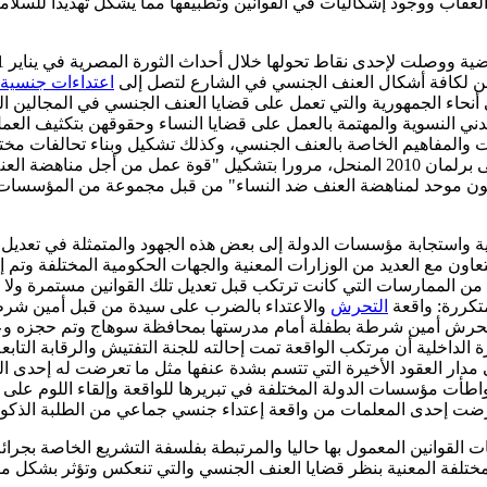
العقاب ووجود إشكاليات في القوانين وتطبيقها مما يشكل تهديدا للسلا
رضن لكافة أشكال العنف الجنسي في الشارع لتصل إلى
اعتداءات جنسية
 أنحاء الجمهورية والتي تعمل على قضايا العنف الجنسي في المجالين الخا
دني النسوية والمهتمة بالعمل على قضايا النساء وحقوقهن بتكثيف ال
 والمفاهيم الخاصة بالعنف الجنسي، وكذلك تشكيل وبناء تحالفات مختلف
ات على المواد الخاصة
نون موحد لمناهضة العنف ضد النساء" من قبل مجموعة من المؤسسات 
ة واستجابة مؤسسات الدولة إلى بعض هذه الجهود والمتمثلة في تعديل
عاون مع العديد من الوزارات المعنية والجهات الحكومية المختلفة وتم إطلاقها في مايو 015
ديد من الممارسات التي كانت ترتكب قبل تعديل تلك القوانين مستمرة ولا
متكررة: واقعة
التحرش
هناك واقعة أخرى حدثت في شهر مايو من عام 2017 حيث تحرش أمين شرطة بطفلة أمام مدرستها بم
داخلية أن مرتكب الواقعة تمت إحالته للجنة التفتيش والرقابة التابع
مدار العقود الأخيرة التي تتسم بشدة عنفها مثل ما تعرضت له إحدى ا
ا وتواطأت مؤسسات الدولة المختلفة في تبريرها للواقعة وإلقاء اللوم ع
رضت إحدى المعلمات من واقعة إعتداء جنسي جماعي من الطلبة الذكو
 القوانين المعمول بها حاليا والمرتبطة بفلسفة التشريع الخاصة بجرائ
مختلفة المعنية بنظر قضايا العنف الجنسي والتي تنعكس وتؤثر بشكل م