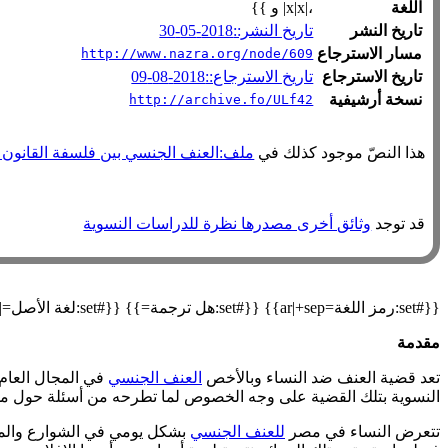
اللغة
،|x|x| و }}
تاريخ النشر
تاريخ النشر::2018-05-30
مسار الاسترجاع
http://www.nazra.org/node/609
تاريخ الاسترجاع
تاريخ الاسترجاع::2018-08-09
نسخة أرشيفية
http://archive.fo/ULf42
هذا النصّ موجود كذلك في
ملف:العنف الجنسي بين فلسفة القانون وإش
قد توجد
وثائق أخرى مصدرها نظرة للدراسات النسوية
{{#set:رمز اللغة=ar|+sep}} {{#set:هل ترجمة=}} {{#set:لغة الأصل=|+sep}} {{#declare: العنوان=العنوان نسخة أرشيفية=نسخة أرشيفية العنوان الأصلي=العنوان الأصلي مسار الاسترجاع=مسار الاسترجاع }}
مقدمة
تعد قضية العنف ضد النساء وبالأخص
العنف الجنسي
في المجال العام
النسوية بتلك القضية على وجه الخصوص لما تطرحه من أسئلة حول ملك
تتعرض النساء في مصر
للعنف الجنسي
بشكل يومي في الشوارع والموا