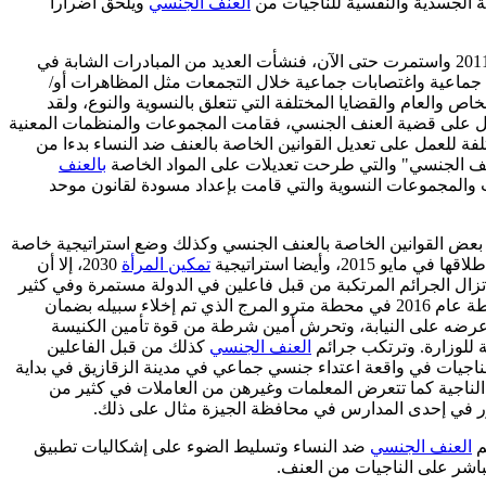
مة الجسدية والنفسية للناجيات من
العنف الجنسي
ويلحق أضرارا
منحنيات عدة على مدى العقود الماضية ووصلت لإحدى نقاط تحولها خلال أحداث الثورة المصرية في يناير 2011 واستمرت حتى الآن، فنشأت العديد من المبادرات الشابة في
جماعية واغتصابات جماعية خلال التجمعات مثل المظاهرات أو/
ص والعام والقضايا المختلفة التي تتعلق بالنسوية والنوع، ولقد
عمل على قضية العنف الجنسي، فقامت المجموعات والمنظمات المعنية
ة للعمل على تعديل القوانين الخاصة بالعنف ضد النساء بدءا من
بالعنف
والمجموعات النسوية والتي قامت بإعداد مسودة لقانون موحد
 بعض القوانين الخاصة بالعنف الجنسي وكذلك وضع استراتيجية خاصة
2، وأيضا استراتيجية
تمكين المرأة
2030، إلا أن
 تزال الجرائم المرتكبة من قبل فاعلين في الدولة مستمرة وفي كثير
والاعتداء بالضرب على سيدة من قبل أمين شرطة عام 2016 في محطة مترو المرج الذي تم إخلاء سبيله بضمان
حافظة سوهاج وتم حجزه وعرضه على النيابة، وتحرش أمين شرطة من قوة تأمين الكنيسة
ة للوزارة. وترتكب جرائم
العنف الجنسي
كذلك من قبل الفاعلين
لناجيات في واقعة اعتداء جنسي جماعي في مدينة الزقازيق في بداية
لى الناجية كما تتعرض المعلمات وغيرهن من العاملات في كثير من
ر في إحدى المدارس في محافظة الجيزة مثال على ذلك.
م
العنف الجنسي
ضد النساء وتسليط الضوء على إشكاليات تطبيق
باشر على الناجيات من العنف.