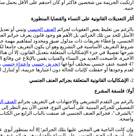
ارتكبت الجريمة من شخصين فأكثر أو كان أحدهم على الأقل يحمل سلاح
جنيه.
آثار التعديلات القانونية على النساء والقضايا المنظورة
بالرغم من تغليظ بعض العقوبات لجرائم
العنف الجنسي
وتبني أو تعدي
الأمثل للحد من تلك الجرائم، بل الأهم هو وجود قانون يعرف جرائم ا
الجنسي، وإعطاء تعريفات ذات مدلول ضيق ومحدود لمفاهيم مهمة جدا 
شروط التعريف الأساسية في التشريع وهو أن يكون التعريف جامعا لكل 
شرحها تفصيلا في جزء الإشكاليات المتعلقة بتعديل القانون، إلا أن هن
الأخيرة، فأصبحت العديد من النساء والفتيات يقمن بالإبلاغ عن وقائع
47 قضية عنف جنسي بمختلف أنواعها (
تحرش جنسي
واعتداء جنسي
و
لعدم وجودها أو حفظت كإثبات للحالة دون اعتبارها جريمة، أو لتنازل ا
2-
الإشكاليات القانونية المتعلقة بجرائم العنف الجنسي
أولا: فلسفة المشرع
بالرغم من التقدم التشريعي والاجتهادات في التعريف بجرائم
العنف ا
التفصيلي للجرائم المبنية على أساس النوع، فحتى الآن يتم النظر إلى ج
"بالشرف"، فجرائم العنف الجنسي قد صنفت بالباب الرابع من الكتاب
واضحة.
وإن كانت الناجية هي المجني عليها بتلك الجرائم؛ إلا أنه بمنظور أب
على أن جرائم العنف الجنسي على النساء والفتيات هي جرائم عنف قوا