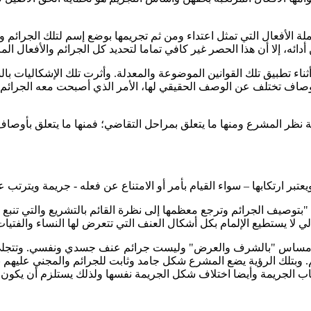
ة الأفعال التي تمثل اعتداء ومن ثم تجريمها بوضع إسم لتلك الجرائ
 أدائه، إلا أن هذا الحصر غير كافي تماما لتحديد كل الجرائم والأفعال ال
ثناء تطبيق تلك القوانين الموضوعة والمعدلة. وأثرت تلك الإشكاليات 
وصاف تختلف عن الوصف الحقيقي لها، الأمر الذي أصبحت معه الجرائم 
 نظر المشرع ومنها ما يتعلق بمراحل التقاضي؛ فمنها ما يتعلق بأوصاف ا
بر ارتكابها – سواء القيام بأمر أو الامتناع عن فعله - جريمة ويترتب عل
بتوصيف الجرائم وترجع معظمها إلى نظرة القائم بالتشريع والتي تنبع 
ي لا يستطيع الإلمام بكل أشكال العنف التي تتعرض لها النساء والفتيات
رائم مساس "بالشرف والعرض" وليست جرائم عنف جسدي ونفسي. وتتجلى
 وبتلك الرؤية يضع المشرع شكل جامد وثابت للجرائم والمجني عليهم ب
ب الجريمة وأيضا اختلاف شكل الجريمة نفسها ولذلك يستلزم أن يكون ه