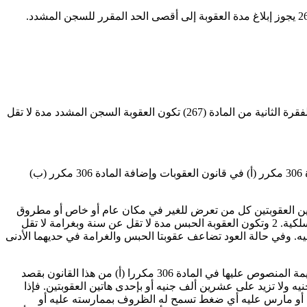
وإذا كان عمر من وقعت عليه الجريمة المذكورة لم يبلغ ثماني عشرة سنة ميلادية كاملة أو كان مرتكبها أو أحد مرتكبيها ممن نُص عليهم في الفقرة الثانية من المادة (267) تكون العقوبة السجن المشدد مدة لا تقل
كما قام الرئيس المؤقت السابق "عدلي منصور" أثناء توليه مقاليد الحكم بإصدار مرسوم بقانون رقم 50 لسنة 2014 والتي قضى بتعديل المادة 306 مكرر (أ) في قانون العقوبات وإضافة المادة 306 مكرر (ب)
دى هاتين العقوبتين كل من تعرض للغير في مكان عام أو خاص أو مطروق
بإتيان أمور أو إيحاءات أو تلميحات جنسية أو إباحية سواء بالإشارة أو بالقول أو بالفعل بأي وسيلة بما في ذلك وسائل الاتصالات السلكية أو اللاسلكية. 2 وتكون العقوبة الحبس مدة لا تقل عن سنة وبغرامة لا تقل
يه. وفي حالة العود تضاعف عقوبتا الحبس والغرامة في حديهما الأدنى
يضاف إلى قانون العقوبات الصادر بالقانون رقم 58 لسنة 1937 مادة جديدة برقم 306 مكرر (ب) نصها الآتى: يعد تحرشا جنسيا إذا ارتكبت الجريمة المنصوص عليها في المادة 306 مكررا (أ) من هذا القانون بقصد
ولا تزيد على عشرين ألف جنيه أو بإحدى هاتين العقوبتين. فإذا
ة أو دراسية على المجني عليه أو مارس عليه أي ضغط تسمح له الظروف بممارسته عليه أو