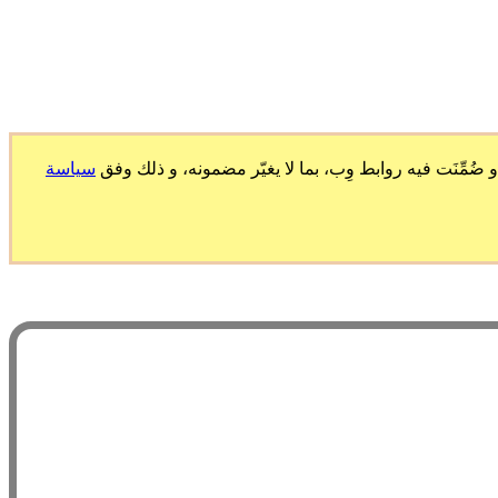
ّنَت فيه روابط وِب، بما لا يغيّر مضمونه، و ذلك وفق
سياسة