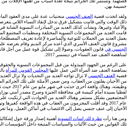
فصلهما. وتستمر تلك الجرائم نتيجة لعدة أسباب من أهمها الإفلات من 
جسيمة بهن.
ولقد اتخذت قضية
العنف الجنسي
ذلك الوقت والتي قامت بتشكيل فرق تدخل لإنقاذ النساء اللاتي يتع
والأعياد وغيرها، ونشأت كذلك العديد من المبادرات النسوية الشابة في
قامت العديد من المجموعات النسوية المختلفة ومنظمات المجتمع الم
بعمل العديد من الحملات للتوعية والمناصرة لإعادة تعريف المصطلحات
مشروع قانون العنف الأسري الذي أعده مركز النديم وقام بعرضه على برلمان 2010 المنحل، مرورا بتشكيل "قوة عمل من أجل مناهضة العنف الجنسي" والتي طرحت تعديل
الجنسي في
قانون العقوبات، وصولا إلى تشكيل قوة عمل من أجل قا
لمناهضة العنف ضد النساء في ديسمبر 2017.
على الرغم من الجهود المبذولة من قبل المجموعات النسوية والحقوقي
بمناهضة العنف ضد المرأة التي عمل عليها
المجلس القومي للمرأة
بالت
قضية
العنف الجنسي
لا تزال تواجه العديد من التحديات ولا تزال الع
من الأحيان يفلتون من العقاب، ومن ضمن الأمثلة على تلك الجرائم ال
وظيفته، و
لفظيا بسيدة أمام كنيسة في محافظة الجيزة وصرح مصدر أمني بوزارة ال
المجتمعيين بشكل مستمر وهناك العديد من الحوادث التي ارتكبت على 
عام 2017 وقد أفلت المجرمون من العقاب في هذه الواقعة كغيره
الأحيان إلى عنف جنسي يصل إلى الاغتصاب في أماكن العمل، وما تع
ومن هنا رأت
نظرة للدراسات النسوية
أهمية إصدار ورقة حول إشكاليات
تلك القوانين من حيث الآليات والسياسات المتبعة داخل المؤسسات ال