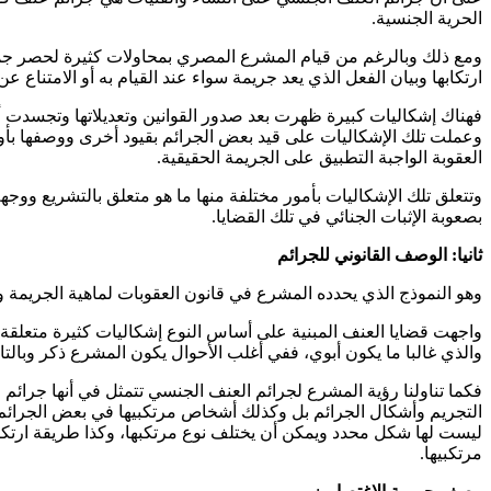
الحرية الجنسية.
ومع ذلك وبالرغم من قيام المشرع المصري بمحاولات كثيرة لحصر جمل
ارتكابها وبيان الفعل الذي يعد جريمة سواء عند القيام به أو الامتناع عن
فهناك إشكاليات كبيرة ظهرت بعد صدور القوانين وتعديلاتها وتجسدت أ
وعملت تلك الإشكاليات على قيد بعض الجرائم بقيود أخرى ووصفها بأ
العقوبة الواجبة التطبيق على الجريمة الحقيقية.
وتتعلق تلك الإشكاليات بأمور مختلفة منها ما هو متعلق بالتشريع ووجهة
بصعوبة الإثبات الجنائي في تلك القضايا.
ثانيا: الوصف القانوني للجرائم
وهو النموذج الذي يحدده المشرع في قانون العقوبات لماهية الجريمة ويعت
واجهت قضايا العنف المبنية على أساس النوع إشكاليات كثيرة متعلقة "
والذي غالبا ما يكون أبوي، ففي أغلب الأحوال يكون المشرع ذكر وبالتال
فكما تناولنا رؤية المشرع لجرائم العنف الجنسي تتمثل في أنها ج
التجريم وأشكال الجرائم بل وكذلك أشخاص مرتكبيها في بعض الجرائم.
ليست لها شكل محدد ويمكن أن يختلف نوع مرتكبها، وكذا طريقة ارتكا
مرتكبيها.