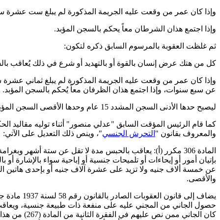
وإذا كان عمر من وقعت عليه الجريمة المذكورة لم يبلغ ست عشرة سنة كاملة أو كان مرتكبها ممن نص عن
وإذا اجتمع هذان الشرطان معاً يحكم بالسجن المؤبد.
ثم غلظت العقوبة بالمرسوم السابق ذكره لتكون:
كل من هتك عرض إنسان بالقوة أو بالتهديد أو شرع في ذلك يُعاقب با
عن سبع سنوات، وإذا اجتمع هذان الظرفان معاً يُحكم بالسجن المؤبد.
ليصبح حدها الأدنى السجن المشدد 15 عام وحدها الأقصى السجن المؤبد.
والمعروف بقانون "
التحرش الجنسي
"، وينص ذلك التعديل على الآتي:
المادة 306 مكرر (أ): يعاقب بالحبس مدة لا تقل عن ستة أشهر 
عن خمسة ألاف جنيه ولا تزيد على عشرة آلاف جنيه أو بإحدى هاتين الع
والأقصى.
حصول الجاني من المجني عليه على منفعة ذات طبيعة جنسية، ويعاقب ال
كان الجاني 