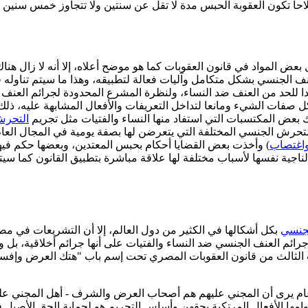
اً تكون العقوبة الحبس مدة لا تقل عن سنتين ولا تتجاوز خمس سنين و
ل بعض المواد في قانون العقوبات كما هو موضح أعلاه، إلا أنه لا زال 
لعنف الجنسي بشكل متكامل وآليات فعالة لتطبيقه، وهذا ما سيتم تناول
للحد من العنف ضد النساء، ولنظرة المشرع المحدودة لجرائم العنف 
صفات الشيء ومانعا لتداخل التعريفات والأفعال المشابهة عليه، ذلك 
اك بعض المكتسبات التي استفاد منها النساء والفتيات مثل تجريم
التحرش
 التحرش الجنسي المختلفة التي يتعرضن لها بصفة يومية في المجال الع
اغتصاب
) وأخذت بعض القضايا أحكام بحبس المعتدين، وبعضها حكم فيها با
لناجية نفسها لأسباب مختلفة لها علاقة مباشرة بتطبيق القانون كما سيتم
لجنسي
بكل أشكالها في الكثير من دول العالم، إلا أن التشريعات في م
رائم العنف الجنسي ضد النساء والفتيات على أنها جرائم أخلاقية، بل وي
 الثالث من قانون العقوبات المصري تحت إسم باب "هتك العرض وإفساد
وي عام يرى أن المجني عليهم هم أصحاب العرض والشرف - أهل المجني عل
مها الأفعال المرتكبة بحقهن وأساس التجريم هو لحماية الحق الأصيل 