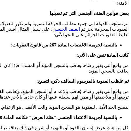
الآمنة).
بعض قوانين العنف الجنسي التي تم تعديلها
لم تستجب الدولة إلى جميع مطالب الحركة النسوية ولم تكن التعديلات
العقوبات المجرمة لجرائم
العنف الجنسي
تغليظ العقوبات للجرائم على النحو الآتي:
بالنسبة لجريمة الاغتصاب المادة 267 من قانون العقوبات
:
كانت المادة تنص على الآتي
:
من واقع أنثى بغير رضاها يعاقب بالسجن المؤبد أو المشدد. فإذا كان ال
يعاقب بالسجن المؤبد.
ثم غلظت العقوبة بالمرسوم السالف ذكره لتصبح
:
من واقع أنثى بغير رضاها يُعاقب بالإعدام أو السجن المؤبد. ويُعاقب ال
تربيتها أو ملاحظتها أو ممن لهم سلطة عليها أو كان خادماً بالأجر عنده
ليصبح الحد الأدنى للعقوبة هو السجن المؤبد والحد الأقصى هو الإعدام.
بالنسبة لجريمة الاعتداء الجنسي "هتك العرض" فكانت المادة 268 من قانون العقوبات تنص على
كل من هتك عرض إنسان بالقوة أو بالتهديد أو شرع في ذلك يعاقب با