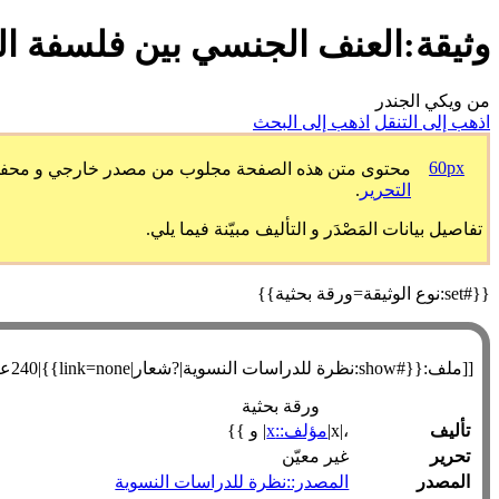
وثيقة:العنف الجنسي بين فلسفة ال
من ويكي الجندر
اذهب إلى التنقل
اذهب إلى البحث
60px
محتوى متن هذه الصفحة مجلوب من مصدر خارجي و محفوظ طبق
التحرير
.
تفاصيل بيانات المَصْدَر و التأليف مبيّنة فيما يلي.
{{#set:نوع الوثيقة=ورقة بحثية}}
[[ملف:{{#show:نظرة للدراسات النسوية|?شعار|link=none}}|240عنصورة|يسار]]
ورقة بحثية
تأليف
،|x|
مؤلف::x
| و }}
تحرير
غير معيّن
المصدر
المصدر::نظرة للدراسات النسوية