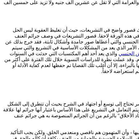
الغرامة التي لا تقل عن عشرين ألف جنيه ولا تزيد على خمسين ألف
هناك قصور واضح في التشريعات، حيث أن تغليظ العقوبة ليس الحل
ه في هذه الورقة لاحقا. قصور التشريعات في وصف جرائم العنف
الجنسي والتي أعطاها صور جامدة وأشكال ثابتة، فقد خرج بذلك عن
الأمر الذي يعد من المشكلات الأساسية في التشريع والتي سيتم
 الجنسي
والذي يعد أحد أهم المكتسبات التي حدثت في السنوات
ام. وقد عملت نظرة للدراسات النسوية خلال تلك الفترة على أكثر من
لبراءة، إلا أن أغلب تلك القضايا تم حفظها لعدم كفاية الأدلة أو
 استعراضه لاحقاً.
صر تحتاج إلى توسع أو اجتهاد في الشرح بحيث أن تتطرق إلى الشكل
تم التعامل في التشريع على هذا الأساس باعتبار أنها جرائم لها علاقة
 الأخلاق" بالرغم من أن الجرائم المنصوصة به هي جرائم عنف
يها - وأن المتهمون هم ناقصي ومنعدمي الخلق. ولكن يجب التأكيد
في السلامة الجسدية والحماية من العنف بكافة أشكاله والحق في