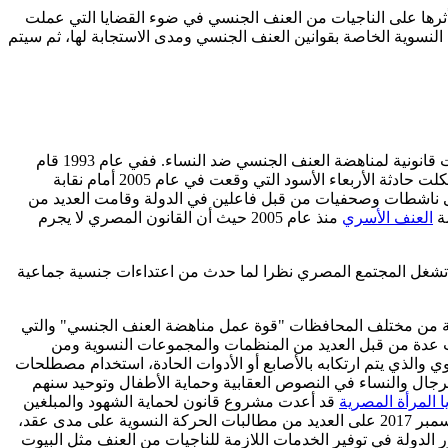
 وأثرها على الناجيات من العنف الجنسي في ضوء القضايا التي عملت
هودات ومطالب الحركة النسوية الخاصة بقوانين العنف الجنسي ومدى الاستجابة لها، ثم سيتم
ية لمناهضة العنف الجنسي ضد النساء. ففي عام 1993 قام
بعمل بحث ميداني خاص بإدراك النساء للعنف الواقع عليهن، كما شكلت حادثة الأربعاء الأسود التي وقعت في عام 2005 أمام نقابة
لى ناشطات وصحفيات من قبل فاعلين في الدولة وقامت العديد من
ضة
العنف الأسري
منذ عام 2005 حيث أن القانون المصري لا يجرم
شغل المجتمع المصري نظرا لما حدث من اعتداءات جنسية جماعية
حرش ثلاث سنوات، كما شكلت 23 مؤسسة ومجموعة حقوقية ونسوية من مختلف المحافظات "قوة عمل مناهضة العنف الجنسي" والتي
بجرائم العنف الجنسي عام 2010، واستمرت هذه المطالبات لسنوات عدة من قبل العديد من المنظمات والمجموعات النسوية ومن
والذي يتم ارتكابه بالأصابع أو الأدوات الحادة، استخدام مصطلحات
لرجال والنساء في النصوص العقابية وحماية الأطفال وتوحيد سنهم
المرأة المصرية
قد أعدت مشروع قانون لحماية الشهود والمبلغين
والذي يحمي الناجيات اللاتي يلجأن إلى المسارات القانونية. أخيرا، يحتوي قانون العنف الموحد الذي أصدره عدد من المنظمات النسوية في ديسمبر 2017 على العديد من مطالبات الحركة النسوية على مدى عقد،
ر الدولة في توفير الخدمات اللازمة للناجيات من العنف مثل البيوت