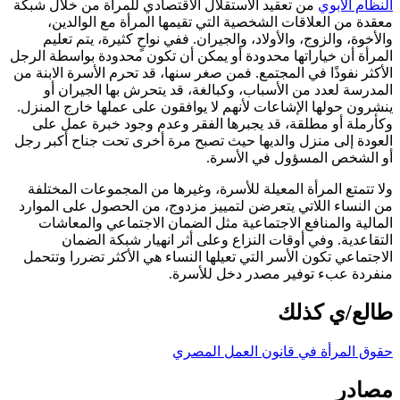
النظام الأبوي
من تعقيد الاستقلال الاقتصادي للمرأة من خلال شبكة
معقدة من العلاقات الشخصية التي تقيمها المرأة مع الوالدين،
والأخوة، والزوج، والأولاد، والجيران. ففي نواحٍ كثيرة، يتم تعليم
المرأة أن خياراتها محدودة أو يمكن أن تكون محدودة بواسطة الرجل
الأكثر نفوذًا في المجتمع. فمن صغر سنها، قد تحرم الأسرة الابنة من
المدرسة لعدد من الأسباب، وكبالغة، قد يتحرش بها الجيران أو
ينشرون حولها الإشاعات لأنهم لا يوافقون على عملها خارج المنزل.
وكأرملة أو مطلقة، قد يجبرها الفقر وعدم وجود خبرة عمل على
العودة إلى منزل والديها حيث تصبح مرة أخرى تحت جناح أكبر رجل
أو الشخص المسؤول في الأسرة.
ولا تتمتع المرأة المعيلة للأسرة، وغيرها من المجموعات المختلفة
من النساء اللاتي يتعرضن لتمييز مزدوج، من الحصول على الموارد
المالية والمنافع الاجتماعية مثل الضمان الاجتماعي والمعاشات
التقاعدية. وفي أوقات النزاع وعلى أثر انهيار شبكة الضمان
الاجتماعي تكون الأسر التي تعيلها النساء هي الأكثر تضررا وتتحمل
منفردة عبء توفير مصدر دخل للأسرة.
طالع/ي كذلك
حقوق المرأة في قانون العمل المصري
مصادر