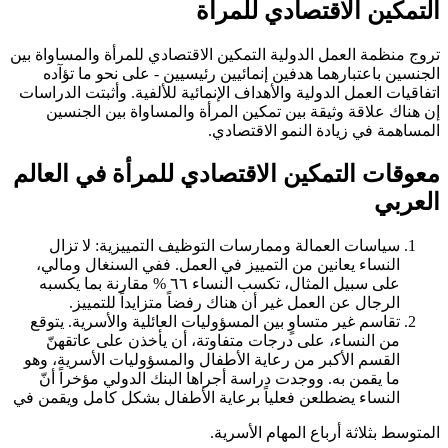
التمكين الاقتصادي للمرأة
تروج منظمة العمل الدولية التمكين الاقتصادي للمرأة والمساواة بين
الجنسين باعتبارهما هدفين إنمائيين رئيسيين - على نحو ما تؤآده
اتفاقيات العمل الدولية والأهداف الإنمائية للألفية. وأثبتت الدراسات
إن هناك علاقة وثيقة بين تمكين المرأة والمساواة بين الجنسين
المساهمة في زيادة النمو الاقتصادي.
معوقات التمكين الاقتصادي للمرأة في العالم
العربي
سياسات العمالة وممارسات التوظيف التمييزية: لا تزال
النساء يعانين من التمييز في العمل. ففي السنغال ومالي،
على سبيل المثال، تكسب النساء ٦٦ % مقارنة بما يكسبه
الرجال عن العمل غير أن هناك رفضاً متزايداً للتمييز.
تقاسم غير متساوٍ بين المسؤوليات العائلية والأسرية. يتوقع
من النساء، على درجات متفاوتة، أن يأخذن على عاتقهنّ
القسم الأكبر من رعاية الأطفال والمسؤوليات الأسرية، وهو
ما يقمن به. ووجدت دراسة أجراها البنك الدولي مؤخراً أنّ
النساء يضطلعن فعلياً برعاية الأطفال بشكل كامل ويقمن في
المتوسط بثلاثة أرباع المهام الأسرية.