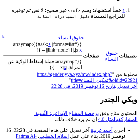
↑
خطأ استشهاد: وسم
غير صحيح؛ لا نص تم توفيره
<ref>
للمراجع المسماة
دليل المبادرات الشابة
ⵇ
حقوق النساء
+
|format=list
{{#arraymap:{{#ask:
| – }}
|link=none}}|,|x|
x
حقوق
تصنيفات
صفحات
النساء
{{#arraymap:حملة إسقاط الولاية عن
المرأة|،|x|
x
| – }}
مجلوبة من "
https://genderiyya.xyz/mw/index.php?
title=تمكين_النساء&oldid=22921
"
آخر تعديل بتاريخ 16 نوفمبر 2019، في 22:28
ويكي الجندر
المحتوى متاح وفق
برخصة المشاع الإبداعي: النِّسبة-
المشاركةبالمثل 4.0
إن لم يرد خلاف ذلك.
أجرى
أحمد غربية
آخر تعديل على هذه الصفحة في 22:28، 16
نوفمبر 2019. بناء على عمل
اسلام الخطيب
،
Fatima Al-