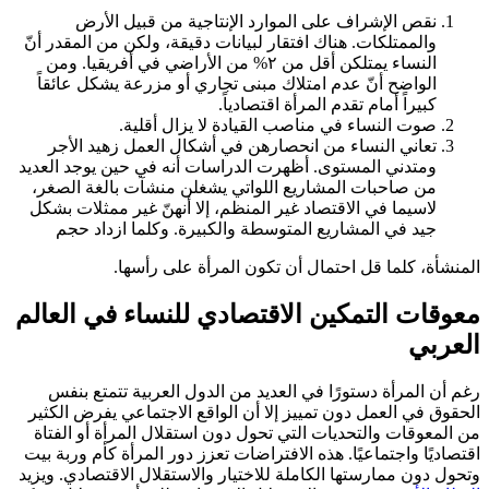
نقص الإشراف على الموارد الإنتاجية من قبيل الأرض
والممتلكات. هناك افتقار لبيانات دقيقة، ولكن من المقدر أنّ
النساء يمتلكن أقل من ٢% من الأراضي في أفريقيا. ومن
الواضح أنّ عدم امتلاك مبنى تجاري أو مزرعة يشكل عائقاً
كبيراً أمام تقدم المرأة اقتصادياً.
صوت النساء في مناصب القيادة لا يزال أقلية.
تعاني النساء من انحصارهن في أشكال العمل زهيد الأجر
ومتدني المستوى. أظهرت الدراسات أنه في حين يوجد العديد
من صاحبات المشاريع اللواتي يشغلن منشآت بالغة الصغر،
لاسيما في الاقتصاد غير المنظم، إلا أنهنّ غير ممثلات بشكل
جيد في المشاريع المتوسطة والكبيرة. وكلما ازداد حجم
المنشأة، كلما قل احتمال أن تكون المرأة على رأسها.
معوقات التمكين الاقتصادي للنساء في العالم
العربي
رغم أن المرأة دستورًا في العديد من الدول العربية تتمتع بنفس
الحقوق في العمل دون تمييز إلا أن الواقع الاجتماعي يفرض الكثير
من المعوقات والتحديات التي تحول دون استقلال المرأة أو الفتاة
اقتصاديًا واجتماعيًا. هذه الافتراضات تعزز دور المرأة كأم وربة بيت
وتحول دون ممارستها الكاملة للاختيار والاستقلال الاقتصادي. ويزيد