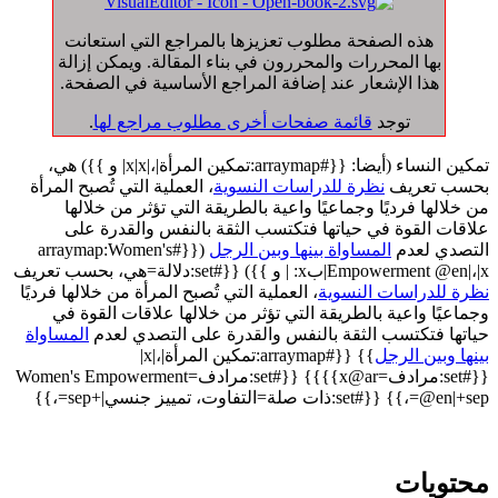
هذه الصفحة مطلوب تعزيزها بالمراجع التي استعانت
بها المحررات والمحررون في بناء المقالة. ويمكن إزالة
هذا الإشعار عند إضافة المراجع الأساسية في الصفحة.
توجد
قائمة صفحات أخرى مطلوب مراجع لها
.
تمكين النساء (أيضا: {{#arraymap:تمكين المرأة|،|x|x| و }}) هي،
بحسب تعريف
نظرة للدراسات النسوية
، العملية التي تُصبح المرأة
من خلالها فرديًا وجماعيًا واعية بالطريقة التي تؤثر من خلالها
علاقات القوة في حياتها فتكتسب الثقة بالنفس والقدرة على
التصدي لعدم
المساواة بينها وبين الرجل
({{#arraymap:Women's
Empowerment @en|،|x|بx: | و }}) {{#set:دلالة=هي، بحسب تعريف
نظرة للدراسات النسوية
، العملية التي تُصبح المرأة من خلالها فرديًا
وجماعيًا واعية بالطريقة التي تؤثر من خلالها علاقات القوة في
حياتها فتكتسب الثقة بالنفس والقدرة على التصدي لعدم
المساواة
بينها وبين الرجل
}} {{#arraymap:تمكين المرأة|،|x|
{{#set:مرادف=x@ar}}}} {{#set:مرادف=Women's Empowerment
@en|+sep=،}} {{#set:ذات صلة=التفاوت، تمييز جنسي|+sep=،}}
محتويات