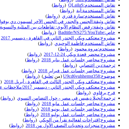
نقاش المستخدم:QLailaS
‏
(
روابط
)
نقاش المستخدمة:آية
‏
(
روابط
)
نقاش المستخدم:سارة قدري
‏
(
روابط
)
نقاش وثيقة:الجنس والجندر في الجنس الآخر لسيمون دي بوفوا
نقاش وثيقة:رفض النظام الأبوي: تقاطعات بين المثلية والنسوية
خاص:Badtitle/NS275:YouTube
‏
(
روابط
)
مشروع:معتكف ويكي الجندر الثاني في القاهرة - ديسمبر 2017
‏
نقاش المستخدم:فاطمة الوحيدي
‏
(
روابط
)
مستخدم:مروه محمود
‏
(
روابط
)
مشروع:محضر قعدة ويكي 24-12-2017
‏
(
روابط
)
مشروع:محاضر جلسات عمل يناير 2018
‏
(
روابط
)
ترجمة:دين اغتصابي
‏
(
روابط
)
مشروع:محاضر جلسات عمل فبراير 2018
‏
(
روابط
)
موضوع:U9cd6vuhhemst358
(من
تعليق
) ‏
(
روابط
)
مشروع:معتكف ويكي الجندر الثالث في القاهرة - أبريل 2018
‏
(
ر
مشروع:معتكف ويكي الجندر الثاني - ديسمبر 2017/ملاحظات عن القوالب
فرح برقاوي
‏
(
روابط
)
ترجمة:أنجيلا ديفيس في مصر - حول التضامن النسوي
‏
(
روابط
)
مشروع:محاضر جلسات عمل مايو 2018
‏
(
روابط
)
مشروع:محاضر جلسات عمل يونيو 2018
‏
(
روابط
)
مشروع:محاضر جلسات عمل يوليو 2018
‏
(
روابط
)
مشروع:اقتراحات لفعالية نقرأ من الويكي
‏
(
روابط
)
مشروع:منجزات وتحديات النصف الأول من 2018
‏
(
روابط
)