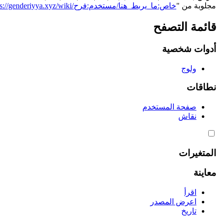
مجلوبة من "
https://genderiyya.xyz/wiki/خاص:ما_يربط_هنا/مستخدم:فرح
قائمة التصفح
أدوات شخصية
ولوج
نطاقات
صفحة المستخدم
نقاش
المتغيرات
معاينة
اقرأ
اعرض المصدر
تاريخ