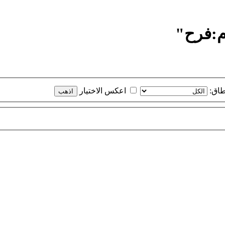
م:فرح"
طاق:
اعكس الاختيار