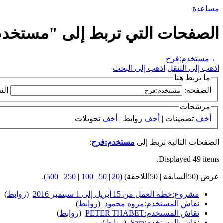
مساعدة
الصفحات التي تربط إلى "مستخد
←
مستخدم:فرح
اذهب إلى التنقل
اذهب إلى البحث
ما يربط هنا
الصفحة:
الن
مرشحات
أخف
تضمينات |
أخف
روابط |
أخف
تحويلات
الصفحات التالية تربط إلى
مستخدم:فرح
:
Displayed 49 items.
عرض (50السابقة | 50اللاحقة) (
20
|
50
|
100
|
250
|
500
).
مشروع:خطة العمل من 15 أبريل إلى 1 سبتمبر 2016
‏
(
روابط
)
نقاش المستخدم:مروه محمود
‏
(
روابط
)
نقاش المستخدم:PETER THABET
‏
(
روابط
)
نقاش المستخدم:Sara
‏
(
روابط
)