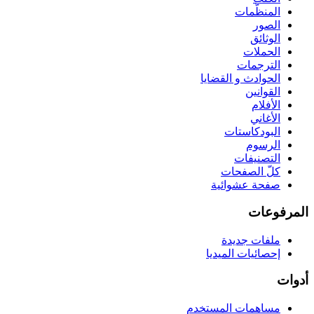
المنظّمات
الصور
الوثائق
الحملات
الترجمات
الحوادث و القضايا
القوانين
الأفلام
الأغاني
البودكاستات
الرسوم
التصنيفات
كلّ الصفحات
صفحة عشوائية
المرفوعات
ملفات جديدة
إحصائيات الميديا
أدوات
مساهمات المستخدم