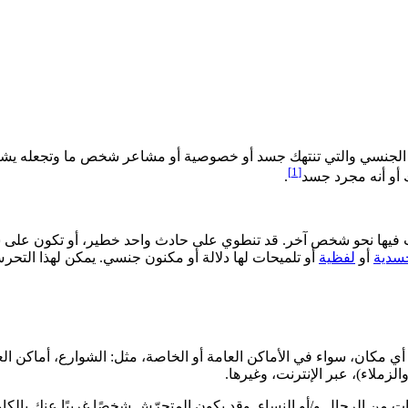
 الجنسي والتي تنتهك جسد أو خصوصية أو مشاعر شخص ما وتجعله يشعر بعد
[1]
هاك أو أنه مجرد جسد
.
 فيها نحو شخص آخر. قد تنطوي على حادث واحد خطير، أو تكون على 
سدية
أو
لفظية
أو تلميحات لها دلالة أو مكنون جنسي. يمكن لهذا التحر
كان، سواء في الأماكن العامة أو الخاصة، مثل: الشوارع، أماكن الع
لزملاء)، عبر الإنترنت، وغيرها.
عات من الرجال و/أو النساء. وقد يكون المتحرّش شخصًا غريبًا عنك با