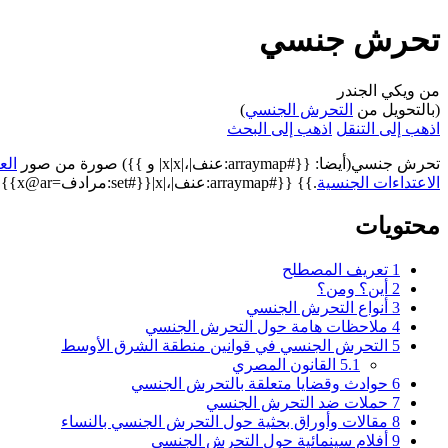
تحرش جنسي
من ويكي الجندر
(بالتحويل من
التحرش الجنسي
)
اذهب إلى التنقل
اذهب إلى البحث
تحرش جنسي(أيضا: {{#arraymap:عنف|،|x|x| و }}) صورة من صور
الع
الاعتداءات الجنسية
.}} {{#arraymap:عنف|،|x|{{#set:مرادف=x@ar}}}} {{#set:مرادف=Sexual Harassment @en|+sep=،}} {{#set:ذات صلة=عنف جنسي|+sep=،}}
محتويات
1
تعريف المصطلح
2
أين؟ ومن؟
3
أنواع التحرش الجنسي
4
ملاحظات هامة حول التحرش الجنسي
5
التحرش الجنسي في قوانين منطقة الشرق الأوسط
5.1
القانون المصري
6
حوادث وقضايا متعلقة بالتحرش الجنسي
7
حملات ضد التحرش الجنسي
8
مقالات وأوراق بحثية حول التحرش الجنسي بالنساء
9
أفلام سينمائية حول التحرش الجنسي