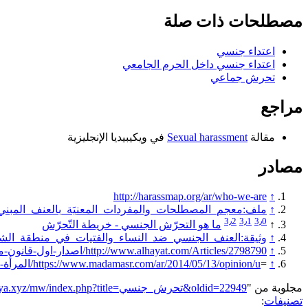
مصطلحات ذات صلة
اعتداء جنسي
اعتداء جنسي داخل الحرم الجامعي
تحرش جماعي
مراجع
مقالة
Sexual harassment
في ويكيبيديا الإنجليزية
مصادر
http://harassmap.org/ar/who-we-are
↑
↑
ملف:معجم_المصطلحات_والمفردات_المعنيَة_بالعنف_المبني_ع
3٫2
3٫1
3٫0
↑
ما هو التحرّش الجنسي - خريطة التّحرّش
↑
وثيقة:العنف_الجنسي_ضد_النساء_والفتيات_في_منطقة_الش
↑
http://www.alhayat.com/Articles/2798790/اصدار-اول-قانون-مصري-لمعاقبة-التحرش
↑
=
https://www.madamasr.com/ar/2014/05/13/opinion/u/المرأة-القانونية-العنف-الجنسي-بقيادة/
مجلوبة من "
https://genderiyya.xyz/mw/index.php?title=تحرش_جنسي&oldid=22949
تصنيفات
: