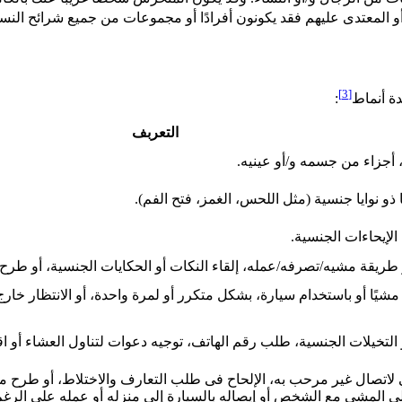
م أو المعتدى عليهم فقد يكونون أفرادًا أو مجموعات من جميع شرائح النسا
[3]
ة أنماط
:
التعربف
أجزاء من جسمه و/أو عينيه.
ذو نوايا جنسية (مثل اللحس، الغمز، فتح الفم).
لإيحاءات الجنسية.
ريقة مشيه/تصرفه/عمله، إلقاء النكات أو الحكايات الجنسية، أو طرح
يًا أو باستخدام سيارة، بشكل متكرر أو لمرة واحدة، أو الانتظار خا
يلات الجنسية، طلب رقم الهاتف، توجيه دعوات لتناول العشاء أو اق
صال غير مرحب به، الإلحاح فى طلب التعارف والاختلاط، أو طرح مطال
 على المشي مع الشخص أو إيصاله بالسيارة إلى منزله أو عمله على الر