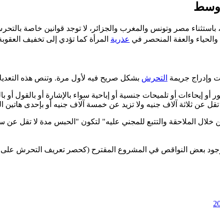
أوسط
 باستثناء مصر وتونس والمغرب والجزائر، لا توجد قوانين خاصة بالت
والحياء والعفة المنحصر في
عذرية
المرأة كما تؤدي إلى تخفيف العقوبة 
التحرش
بشكل صريح فيه لأول مرة. وتنص هذه التعديل
 إيحاءات أو تلميحات جنسية أو إباحية سواء بالإشارة أو بالقول أو با
قل عن ثلاثة آلاف جنيه ولا تزيد عن خمسة آلاف جنيه أو بإحدى هاتين ال
ن خلال الملاحقة والتتبع للمجني عليه" لتكون "الحبس مدة لا تقل عن 
وجود بعض النواقص في المشروع المقترح (كحصر تعريف التحرش على الم