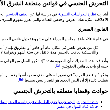
التحرش الجنسي في قوانين منطقة الشرق ال
أشارت
نظرة للدراسات النسوية
في دراسة لها عن
العنف الجنسي
أنه،
الأخلاقية، مثل: هتك العرض وخدش الحياء، والتي تعزز مفهوم الشرف 
القانون المصري
في عام 2014، وافق مجلس الوزراء على مشروع تعديل قانون العقوبات وإدراج جريمة
كل من تعرض للغير في مكان عام أو خاص أو مطروق بإتيان أمور أو
واللاسلكية يعاقب بالحبس مدة لا تقل عن ستة أشهر وبغرامة لا ت
وأضافت هذه التعديلات أن العقوبة تشدد "إذا تكرر الفعل من الجاني م
[5]
جنيه أو بإحدى هاتين العقوبتين"
.
وذكر "بهاء عز العرب" في تقرير له على مدى مصر، أنه بالرغم من "
[6]
يتطلب ذلك) إلا أن النص الجديد هو انتصار ليس ببسيط"
.
حوادث وقضايا متعلقة بالتحرش الجنسي
حادثة التحرش الجماعي بإحدى الطالبات في جامعة القاهرة 2014
حادثة فتاة المول في مصر