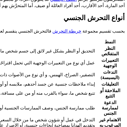
أحد المارة، أحد الأقارب، أحد أفراد العائلة أو ضيف. أما المتحرَّش به
أنواع التحرش الجنسي
بحسب تقسيم مجموعة
خريطة التحرش
فالتحرش الجنسي ينقسم لعد
النمط
النظر
التحديق أو النظر بشكل غير لائق إلى جسم شخص ما، 
المتفحّص
التعبيرات
عمل أي نوع من التعبيرات الوجهية التي تحمل اقتراحًا 
الوجهية
الندءات
التصفير، الصراخ، الهمس، و أي نوع من الأصوات ذات ا
(البسبسة)
التعليقات
إبداء ملاحظات جنسية عن جسد أحدهم، ملابسه أو أو ط
الملاحقة أو
تتبع شخص ما، سواء بالقرب منه أو من على مسافة، مش
التتبع
الدعوة
لممارسة
طلب ممارسة الجنس، وصف الممارسات الجنسية أو التخ
الجنس
الاهتمام غير
التدخل في عمل أو شؤون شخص ما من خلال السعي لات
المرغوب به
وتقديم الهدايا بمصاحبة إيحاءات جنسية، أو الإصرار