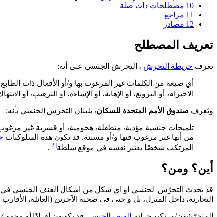
10
مصطلحات ذات صلة
11
مراجع
12
مصادر
تعريف المصطلح
تعرف
خريطة التحرش
، التحرش الجنسي على أنه:
أي صيغة من الكلمات غير المرغوب بها و/أو الأفعال ذات الطابع
الاحترام، أو الترويع، أو الإهانة، أو الإساءة، أو الترهيب، أو الانت
ويُعرف
صندوق الأمم المتحدة للسكان
، بلبنان التحرش الجنسي بأنه:
تلميحات جنسية مؤذية، متطفلة، هجومية، أو قسرية غير مرغوب
من أنها غير مرغوب فيها و/أو مسيئة. قد تكون هذه السلوكيات
ج
[2]
المرتكب شخصًا يعتبر نفسه في موقع سلطة
.
أين؟ ومن؟
قد يحدث التحرّش الجنسي او اي شكل من اشكال العنف الجنسي في أي م
التجارية، داخل المنزل، بل و حتى في صحبة الآخرين (العائلة، الأقارب وا
المتحرّشون/مرتكبو جرائم
العنف الجنسي
قد يكونون أفرادًا أو مجمو