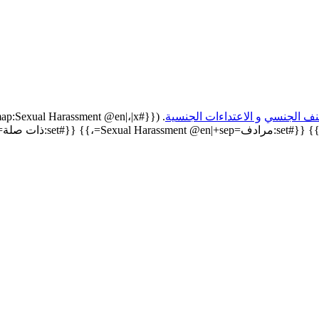
نف الجنسي
و الاعتداءات الجنسية
. ({{#arraymap:Sexual Harassment @en|،|x|بx: | و }}) {{#set:دلالة=صورة من صور