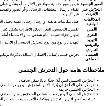
الصور الجنسية
عرض صور جنسية سواء عبر الإنترنت أو بشكل فعلي.
التحرّش عبر
القيام بإرسال التعليقات، الرسائل و/أو الصور والفيديو
الإنترنت
عبر الإنترنت.
المكالمات
عمل مكالمات هاتفية أو إرسال رسائل نصية تحمل اقت
الهاتفية
اللمس
اللمس، التحسس، النغز، الحك، الاقتراب بشكل كبير، 
التعري
إظهار أجزاء حميمة أمام شخص ما أو الاستمناء أمام
التهديد
التهديد بأي نوع من أنوع التحرّش الجنسي أو الاعتداء ا
والترهيب
التحرش
الجنسى
تحرش جنسى (شامل الاشكال السالف ذكرها) يرتكبها 
الجماعي
ملاحظات هامة حول التحرش الجنسي
التحرّش الجنسي ليس أبدًا حدثًا عاديًا يمكن تجاهله.
لا يمكن على الإطلاق أن يُترك الأمر للمتحرّش ليقرر هو ما الذي يُعد
التحرّش الجنسي جريمة.
التحرّش الجنسي لا يعتبر ذنب الشخص المتحرّش به أو المعتدى عل
تستخدم كعذرٍ لتبرير التحرّش. وهكذا، فالأمر بسيط، الشخص الذي