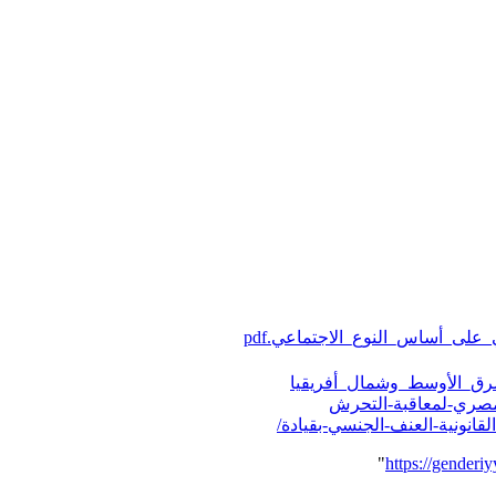
لى_أساس_النوع_الاجتماعي.pdf
رق_الأوسط_وشمال_أفريقيا
"