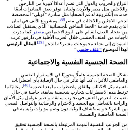
النزاع والحروب والدول التي تضم أعدادًا كبيرة من النازحين
واللاجئين مثل مصر والأردن ولبنان. توفر بعض المبادرات أيضًا
خدمات إلكترونية لدعم الضحايا مثل مبادرة "كوبلي" المخصصة
[38]
لدعم اللاجئين واللاجئات في مصر
ومشروع الألف في لبنان
الذي يقدم خدمة "الخط الساخن للجنسانية" الذي يستقبل اتصالات
من ضحايا العنف القائم على النوع الاجتماعي.
مصدر
كما بادرت
ناجيات من العنف الجنسي خلال الحرب الأهلية في دارفور غرب
[39]
السودان إلى نشاء مجموعات مشتركة للدعم.
المقال الرئيسي
لهذا الموضوع
”عنف جنسي
“
الصحة الجنسية النفسية والاجتماعية
تشكل الصحة الجنسية عاملًا محوريًا في الاستقرار النفسي
والعاطفي للأفراد، كما أنها تتأثر في حال الإصابة بأي اضطرابات
[40]
نفسية مثل الاكتئاب والقلق واضطراب ما بعد الصدمة
، وغالبًا ما
ترتبط هذه الاضطرابات بتجارب شخصية سابقة، خاصة في حال
تضمنت التعرض للعنف في تجارب سابقة. وتعتبر عوامل مثل الأمان
والراحة بالتعاطي مع الجسد والاحترام والرضائية والتواصل الصحي
بين الشركاء واستكشاف الرغبة دون وصم مؤثرات رئيسية في
الصحة العاطفية والنفسية.
من الجوانب النفسية المهمة المرتبطة بالصحة الجنسية تحقيق
الشعور بالتصالح مع صورة الجسد، ليس فقط عن طريق قبول