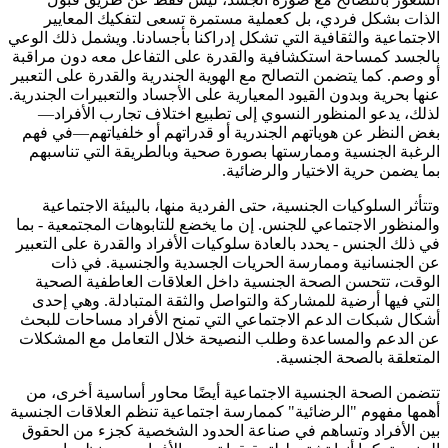
الذات بشكل فردي، بل كعملية مستمرة تسعى لتفكيك المعايير
الاجتماعية والثقافية التي تشكل إدراكنا بأجسادنا. ويشمل ذلك الوعي
بالجسد كمساحة استكشافية والقدرة على التفاعل معه دون مراقبة
أو وصم. كما يتضمن التصالح مع الهوية الجندرية والقدرة على التعبير
عنها بحرية وبدون القيود المعيارية على الأجساد والتعبيرات الجندرية.
لذلك، يدعو المنظور النسوي إلى تطبيع اختلاف تجارب الأفراد—
بغض النظر عن هوياتهم الجندرية أو قدراتهم أو خلفياتهم—في فهم
الرغبة الجنسية وممارستها بصورة صحية وبالطريقة التي تناسبهم
بما يضمن حرية الاختيار والرضائية.
وتتأثر السلوكيات الجنسية، حتى الفردية منها، بالبيئة الاجتماعية
والمنظور الاجتماعي للجنس. إن ما يخضع للتابوهات المجتمعية - بما
في ذلك الجنس - يحدد بالعادة سلوكيات الأفراد والقدرة على التعبير
عن الجنسانية وممارسة الحريات الجسدية والجنسية. في ذات
الوقت، تتحسن الصحة الجنسية داخل العلاقات العاطفية الصحية
التي فيها أرضية للمشاركة والتواصل والثقة المتبادلة. وهي إحدى
أشكال شبكات الدعم الاجتماعي التي تمنح الأفراد مساحات للبحث
عن الدعم والمساعدة وطلب النصيحة خلال التعامل مع المشكلات
المتعلقة بالصحة الجنسية.
تتضمن الصحة الجنسية الاجتماعية أيضًا محاور أساسية أخرى، من
أهمها مفهوم "الرضائية" كممارسة اجتماعية تنظم العلاقات الجنسية
بين الأفراد وتساهم في صناعة الحدود الشخصية كجزء من الحقوق