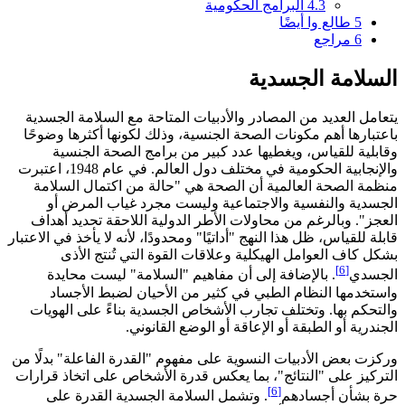
4.3
البرامج الحكومية
5
طالع وا أيضًا
6
مراجع
السلامة الجسدية
يتعامل العديد من المصادر والأدبيات المتاحة مع السلامة الجسدية
باعتبارها أهم مكونات الصحة الجنسية، وذلك لكونها أكثرها وضوحًا
وقابلية للقياس، ويغطيها عدد كبير من برامج الصحة الجنسية
والإنجابية الحكومية في مختلف دول العالم. في عام 1948، اعتبرت
منظمة الصحة العالمية أن الصحة هي "حالة من اكتمال السلامة
الجسدية والنفسية والاجتماعية وليست مجرد غياب المرض أو
العجز". وبالرغم من محاولات الأطر الدولية اللاحقة تحديد أهداف
قابلة للقياس، ظل هذا النهج "أداتيًا" ومحدودًا، لأنه لا يأخذ في الاعتبار
بشكل كاف العوامل الهيكلية وعلاقات القوة التي تُنتج الأذى
[6]
الجسدي
. بالإضافة إلى أن مفاهيم "السلامة" ليست محايدة
واستخدمها النظام الطبي في كثير من الأحيان لضبط الأجساد
والتحكم بها. وتختلف تجارب الأشخاص الجسدية بناءً على الهويات
الجندرية أو الطبقة أو الإعاقة أو الوضع القانوني.
وركزت بعض الأدبيات النسوية على مفهوم "القدرة الفاعلة" بدلًا من
التركيز على "النتائج"، بما يعكس قدرة الأشخاص على اتخاذ قرارات
[6]
حرة بشأن أجسادهم
. وتشمل السلامة الجسدية القدرة على