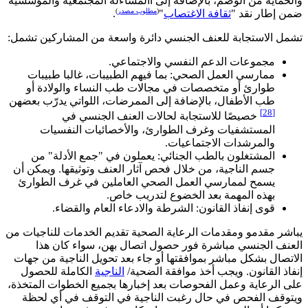
والحماية من الوصم، بالإضافة إلى االمساءلة المجتمعية والمؤسسية
(
مطلوب مصدر
)
ضمن إطار نقد "
ثقافة الاغتصاب
"
.
تشمل الاستجابة للعنف الجنسي دائرة واسعة من المشاركين تشمل:
مجموعات الدعم النفسي والاجتماعي.
ممارسي العمل الصحي: بما فيهم الطبيبات، غالبا طبيبات
طوارئ أو متخصصات في مجالات طب النساء والولادة أو
طب الأطفال، بالإضافة إلى الممرضات، اللواتي يدرّب بعضهن
[28]
خصيصًا للاستجابة لحالات العنف الجنسي في
المستشفيات وغرف الطوارئ، والأخصائيات النفسيات
والمرشدات الاجتماعيات.
المشتغلون بالطب الجنائي: يعملون في "جمع الأدلة" من
جسم الناجية، من خلال فحص آثار العنف وتوثيقها. ويمكن أن
يسمح لممارسي العمل الصحي العاملين في غرف الطوارئ
بهذه المهمة بعد الخضوع لتدريب خاص.
قوى إنفاذ القانون: الشرطة والادعاء العام والقضاء.
يباشر مقدمو ومقدمات الرعاية الصحية تقديم الخدمات للناجيات من
العنف الجنسي مباشرة فور حصول اتصال بهن، سواء كان هذا
الاتصال بشكل مباشر بموافقتها أو جاء بعد تحويل الناجية من جهات
إنفاذ القانون. ويجب أخذ موافقة الضحية/
الناجية
الكاملة للحصول
على الرعاية وعمل الفحوصات بعد إخبارها بجميع الخطوات المتخذة،
ويتوقف الفحص في حال رغبت الناجية في التوقف في أي لحظة