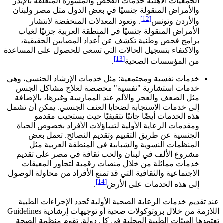
الجمعيات الأهلية خدمات الفحص والمشورة المتعلقة بالإيدز
والأمراض المنقولة جنسيًا في بعض الدول مثل مصر ولبنان
[12]
والأردن وتونس
. وتعود المعدلات المنخفضة لانتشار
الأمراض المنقولة جنسيًا في المنطقة العربية جزئيًا لغياب
برامج فحص وطنية تكشف عن أعداد المصابين الحقيقية،
والاكتفاء بتسجيل الحالات التي تسعى للحصول على المساعدة
[13]
من المؤسسات الصحية
.
خدمات نفسية ومجتمعية: مثل خدمات الإرشاد الجنسي، وهي
خدمات استشارية "نفسية" مخصصة لعلاج مشاكل الجنس
مثل الضعف والعجز والألم عند الممارسة وغيرها، بالإضافة
إلى خدمات الاستجابة لضحايا العنف الجنسي. يمكن أن تشمل
هذه الخدمات أيضًا جانبًا تثقيفيًا حيث يستجيب مقدمو
ومقدمات الرعاية الأولية لتساؤلات الأفراد بخصوص الحياة
الجنسية عن طريق التقييم وتقديم النصائح. تعمل بعض
المنظمات النسوية والشبابية في المنطقة العربية مثل
مشروع الألف في لبنان والحب ثقافة في مصر على تقديم
خدمات مماثلة من خلال منصات رقمية لتجاوز المعيقات
الاجتماعية والثقافية التي قد تمنع الأفراد من محاولة الوصول
[14]
إلى هذه الخدمات على الأرض
.
عند تقديم خدمات الرعاية الصحية الأولية تُحدد الإجراءات الطبية
اللازمة من خلال بروتوكولات صحية أو توجيهات إرشادية Guidelines
تعتمدها الهيئات الطبية المحلية في كل دولة. تقوم منظمة الصحة