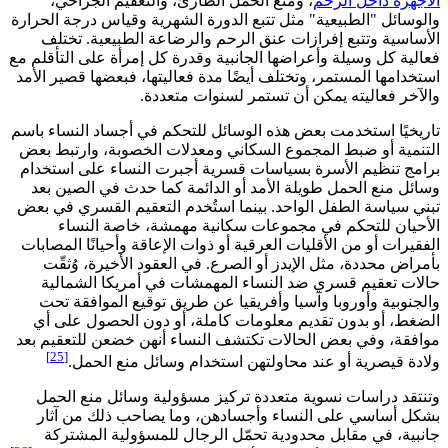
الأجهزة داخل الرحم
، ومنع الحمل الطارئ، والتعقيم الجراحي،
والوسائل "الطبيعية" مثل تتبع الدورة الشهرية وقياس درجة الحرارة
الأساسية وتتبع إفرازات عنق الرحم والرضاعة الطبيعية. تختلف
فعالية كل وسيلة وأعراضها الجانبية وقدرة كل إمرأة على التأقلم مع
استخدامها المستمر، وتختلف أيضًا مدة فعاليتها، فبعضها قصير الأمد
والآخر فعاليته يمكن أن تستمر لسنوات متعددة.
تاريخيًا استخدمت بعض هذه الوسائل للتحكم في أجساد النساء باسم
التنمية أو ضبط المجموع السكاني ومعدلات الخصوبة، وارتبط بعض
برامج تنظيم الأسرة بسياسات قسرية أجبرت النساء على استخدام
وسائل منع الحمل طويلة الأمد أو الدائمة كما حدث في الصين بعد
تبني سياسة الطفل الواحد. بينما استُخدم التعقيم القسري في بعض
الأحيان للتحكم في مجموعات سكانية مهمشة، خاصة النساء
الفقيرات أو من الأقليات العرقية أو ذوات الإعاقة وأحيانًا المصابات
بأمراض محددة، مثل الإيدز أو الصرع. في العقود الأخيرة، وُثقّت
حالات تعقيم قسري ضد النساء المهمشات في أمريكا الشمالية
والجنوبية وأوروبا وآسيا وأفريقيا عن طريق توقيع الموافقة تحت
الضغط، أو بدون تقديم معلومات كاملة، أو دون الحصول على أي
موافقة، وفي بعض الحالات تكتشف النساء أنهن خضعن للتعقيم بعد
[25]
ولادة قيصرية أو عند محاولتهن استخدام وسائل منع الحمل.
وتنتقد دراسات نسوية متعددة تركيز مسؤولية وسائل منع الحمل
بشكل أساسي على النساء وأجسادهن، وما يصاحب ذلك من آثار
جانبية، في مقابل محدودية تحمّل الرجال للمسؤولية المشتركة