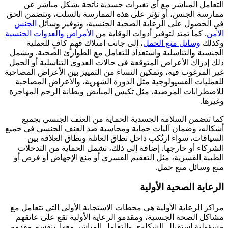
التعامل المباشر مع أي تغيرات جسدية ناتجة بشكل مباشر عن
ممارسة الجنس، أو تؤثر على هذه الممارسة بالسلب، وتتضمن الحق
في الحصول على الرعاية الصحية الجنسية، وتوفير وسائل
الجنس
الآمن
. كما تمتد لتوفير أدوات الوقاية من
الأمراض والعدوات الجنسية
وكذلك
وسائل منع الحمل
، إلى جانب امتلاك فهمٍ كافٍ للعملية
الجنسية والتناسلية واستعداد للتعامل مع الطوارئ الصحية. ويشمل
ذلك إدراك الأعراض المتوقعة في حالات العدوى التناسلية أو الحمل
غير المرغوب فيه، وتمكين النساء من التمييز بين الأعراض المصاحبة
للعمليات الفسيولوجية مثل الدورة الشهرية، والأعراض المصاحبة
للاضطرابات المرضية، مثل تكيس المبايض وبطانة الرحم المهاجرة
وغيرها.
كما تتضمن السلامة الجسدية الحماية من العنف الجنسي بجميع
أشكاله، وضمان آليات حماية ومحاسبة ضد العنف الجنسي في جميع
السياقات، سواء ارتُكب داخل نطاق العائلة ونطاق العلاقة بين
الشركاء أو خارجها. إضافة إلى ذلك، تشمل الحماية من التدخلات
الطبية القسرية، مثل التعقيم القسري أو منع الإجهاض أو فرض أو
منع وسائل منع حمل.
الرعاية الصحية الأولية
مراكز الرعاية الأولية هي محطات الاستجابة الأولى التي تتعامل مع
مشاكل الصحة الجنسية، ومقدمو الرعاية الأولية تقع على عاتقهم
مسؤولية استقبال الشكاوى والتعامل المباشر معها. ينقسم مقدمو