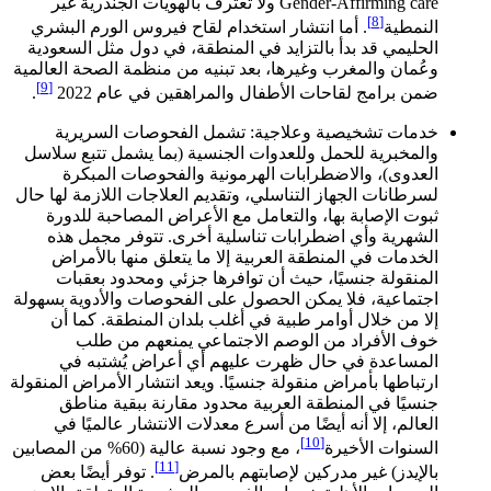
Gender-Affirming care ولا تعترف بالهويات الجندرية غير
[8]
النمطية
. أما انتشار استخدام لقاح فيروس الورم البشري
الحليمي قد بدأ بالتزايد في المنطقة، في دول مثل السعودية
وعُمان والمغرب وغيرها، بعد تبنيه من منظمة الصحة العالمية
[9]
ضمن برامج لقاحات الأطفال والمراهقين في عام 2022
.
خدمات تشخيصية وعلاجية: تشمل الفحوصات السريرية
والمخبرية للحمل وللعدوات الجنسية (بما يشمل تتبع سلاسل
العدوى)، والاضطرابات الهرمونية والفحوصات المبكرة
لسرطانات الجهاز التناسلي، وتقديم العلاجات اللازمة لها حال
ثبوت الإصابة بها، والتعامل مع الأعراض المصاحبة للدورة
الشهرية وأي اضطرابات تناسلية أخرى. تتوفر مجمل هذه
الخدمات في المنطقة العربية إلا ما يتعلق منها بالأمراض
المنقولة جنسيًا، حيث أن توافرها جزئي ومحدود بعقبات
اجتماعية، فلا يمكن الحصول على الفحوصات والأدوية بسهولة
إلا من خلال أوامر طبية في أغلب بلدان المنطقة. كما أن
خوف الأفراد من الوصم الاجتماعي يمنعهم من طلب
المساعدة في حال ظهرت عليهم أي أعراض يُشتبه في
ارتباطها بأمراض منقولة جنسيًا. ويعد انتشار الأمراض المنقولة
جنسيًا في المنطقة العربية محدود مقارنة ببقية مناطق
العالم، إلا أنه أيضًا من أسرع معدلات الانتشار عالميًا في
[10]
السنوات الأخيرة
، مع وجود نسبة عالية (60% من المصابين
[11]
بالإيدز) غير مدركين لإصابتهم بالمرض
. توفر أيضًا بعض