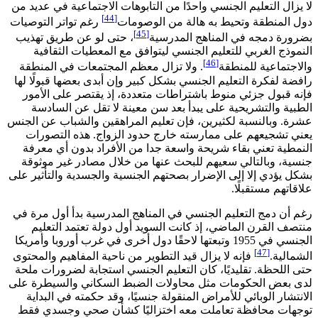
لا يزال التعليم الجنسي واحدًا من التابوهات الاجتماعية في عديد من
[44]
دول المنطقة وتحيط به هالة من الوصومات
رغم تواتر التوصيات
[45]
بضرورة دمجه في المناهج المدرسية
، حتى لو عن طريق تهذيب
النموذج الغربي للتعليم الجنسي ليتوافق مع المعطيات الثقافية
[46]
والاجتماعية للمنطقة
. ولا تزال معظم المجتمعات في المنطقة
رافضة لفكرة التعليم الجنسي بشكل كبير وإن أبدى بعضها قبولًا لها
فإنه قبول جزئي منوط باشتراطات متعددة، إذ يقتصر على الأمور
الطبية والتشريحية على يبدأ بعد سن معينة لا تقل عن السادسة
عشرة. وبالنسبة لكثيرين، فإن تعليم المراهقين والشباب عن الجنس
يعني تشجيعهم على ممارسته خارج حدود الزواج. هذه التصورات
النمطية تعني بقاء شريحة واسعة جدا من الأفراد بدون أي معرفة
جنسية، وبالتالي سعيهم للبحث عنها من خلال مصادر غير موثوقة
بشكل يؤدي إلا إلى الإضرار بصحتهم الجنسية والجسدية والتأثير على
علاقاتهم مستقبلًا.
رغم أن دمج التعليم الجنسي في المناهج المدرسية بدأ أول مرة في
منتصف القرن الماضي، إذ كانت السويد أول دولة تعتمد التعليم
الجنسي في 1955 وتبعتها لاحقًا دول أخرى في غرب أوروبا وأمريكا
[47]
الشمالية.
فإنه لا يزال قيد التطوير من ناحية المفاهيم والمحتوى
حتى اللحظة. تقليديًا، كان التعليم الجنسي استجابة لضرورات ملحة
لدى بعض الحكومات مثل محاولات الضبط السكاني والسيطرة على
الانتشار الوبائي للأمراض المنقولة جنسيًا، وقد حكمته في البداية
توجهات محافظة تعاملت معه اختزاليًا كشأن صحي وجسدي فقط