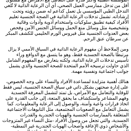
أقل من تدخل ممارسي العمل الصحي، أي أن الرعاية الذاتية لا تُلغي
التدخل الطبي المؤسسي بل تعمل كداعم له ضمن رؤيته وتحت
إرشاداته. تشمل تدخلات الرعاية الذاتية في الصحة الجنسية تعليم
الأفراد كيفية تطبيق سلوكيات واستخدام أدوية وأدوات وقائية
وتشخيصية مثل وسائل منع الحمل ووسائل الجنس الآمن وفحص
بعض العدوات الجنسية مثل فيروس الورم الحليمي للكشف المبكر
عن سرطان عنق الرحم.
ومن الملاحظ أن مفهوم الرعاية الذاتية في السياق الأممي لا يزال
مرتبطًا بالصحة الجسدية فقط، وهو ما يتسق مع الدوافع وراء
تأسيس تدخلات الرعاية الذاتية، ولكنه يتعارض مع المفهوم الشامل
الذي حاولت ترسيخه الأمم المتحدة للصحة الجنسية والذي يشمل
جوانب اجتماعية ونفسية مهمة.
هنالك أهمية متزايدة لمساعدة الأفراد والنساء على وجه الخصوص،
على إدارة صحتهن بشكل ذاتي في سياق الصحة الجنسية، ليس فقط
للوقاية والتعامل مع الأمراض، بل تمتد لتشمل المعرفة الجسدية
وفهم المشاعر واستكشاف ما يحقق المتعة، إلى جانب القدرة على
اتخاذ قرارات واعية وآمنة، والوصول إلى الرعاية والمعلومات. كما
يشمل التعامل مع الصعوبات المجتمعية، مثل التابوهات الاجتماعية
المتعلقة بالممارسات الجنسية والهويات الجندرية والقدرات
الجسدية، والتي تجعل من وصول الأفراد -مثل النساء غير المتزوجات
والأشخاص ذوي الإعاقة وأصحاب الهويات الجندرية غير النمطية-