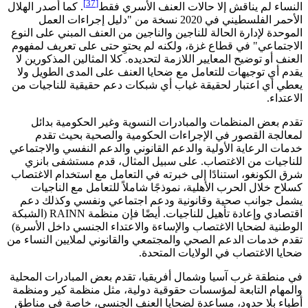
[37]
النساء لم يناقش إلا حالات العنف الأسري فقط
. كما أصدر الهلال
الأحمر الفلسطيني في 2020 نسخة من "دليل إجراءات العمل
الموحدة لإدارة الحالة للناجين والناجين من العنف المبني على النوع
الاجتماعي" في قطاع غزة، ولكنه لم يحتوِ حتى على تعريف لمفهوم
العنف أو توضيح المعايير اللازمة لتحديده. كلا المثالين المذكورين لا
يقدم أي توجيهات للتعامل مع ضحايا العنف على المدى الطويل ولا
يعطي أي اعتبار لحقيقة غياب أي شبكات دعم حقيقية للناجيات من
الاعتداء.
تقدم بعض المنظمات والمبادرات النسوية وغير الحكومية بدائل
لمعالجة القصور في الإجراءات الحكومية والصحية بحيث تقدم
خدمات الرعاية الأولية والدعم القانوني والدعم النفسي والاجتماعي
للناجيات من الاغتصاب. على سبيل المثال، قدم مستشفى بانزي
شرق الكونغو، استنادًا إلى خبرته في التعامل مع استخدام الاغتصاب
كسلاح خلال الحرب الأهلية، نموذجًا شاملاً للتعامل مع الناجيات
يشمل جوانب صحية وقانونية ودعم اجتماعي ونفسي وكذلك دعم
اقتصادي وإعادة تأهيل للناجيات. أيضًا فإن منظمة RAINN (الشبكة
الوطنية لضحايا الاغتصاب والإساءة والاعتداء الجنسي داخل الأسرة)
تقدم خدمات الدعم الصحي والمجتمعي والقانوني لملايين النساء من
ضحايا الاغتصاب في الولايات المتحدة.
في منطقة غرب آسيا وشمال أفريقيا، تقدم بعض المبادرات المحلية
والمهام التابعة لمؤسسات حقوقية دولية، مثل منظمة كير ومنظمة
أطباء بلا حدود، مساعدة لضحايا العنف الجنسي، خاصة في مناطق