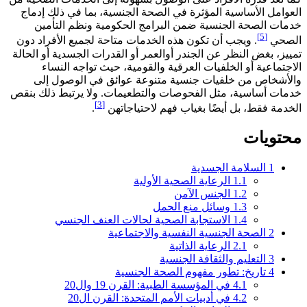
العوامل الأساسية المؤثرة في الصحة الجنسية، بما في ذلك إدماج
خدمات الصحة الجنسية ضمن البرامج الحكومية ونظم التأمين
[5]
الصحي
. ويجب أن تكون هذه الخدمات متاحة لجميع الأفراد دون
تمييز، بغض النظر عن الجندر أوالعمر أو القدرات الجسدية أو الحالة
الاجتماعية أو الخلفيات العرقية والقومية، حيث تواجه النساء
والأشخاص من خلفيات جنسية متنوعة عوائق في الوصول إلى
خدمات أساسية، مثل الفحوصات والتطعيمات. ولا يرتبط ذلك بنقص
[3]
الخدمة فقط، بل أيضًا بغياب فهم لاحتياجاتهن
.
محتويات
1
السلامة الجسدية
1.1
الرعاية الصحية الأولية
1.2
الجنس الآمن
1.3
وسائل منع الحمل
1.4
الاستجابة الصحية لحالات العنف الجنسي
2
الصحة الجنسية النفسية والاجتماعية
2.1
الرعاية الذاتية
3
التعليم والثقافة الجنسية
4
تاريخ: تطور مفهوم الصحة الجنسية
4.1
في المؤسسة الطبية: القرن 19 وال20
4.2
في أدبيات الأمم المتحدة: القرن ال20