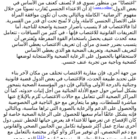
"اغتصابًا" من منظور نسوي قد لا يُصنف كعنف من الأساس في
(
مطلوب مصدر
)
بعض الدول،
إذ أن الاعتداء الجنسي يُقارب نسويًا من خلال
مفهوم "الرضائية" الكاملة وبالتالي يجب أن تكون موافقة المرأة
على الاتصال الجنسي كاملة، وأن لا تُمنح تحت أي قدر من القسرية.
لذا فالاغتصاب قد لا يتسبب بأضرار جسدية واضحة للناجية. أما
التعريفات القانونية للاغتصاب فإنها - في كثير من السياقات - تتعامل
معه كحدث عنيف يحصل باستخدام القوة المفرطة ويُفترص أن
يتسبب بضرر جسدي مرأي. إن تعريف الاغتصاب يعطي الأساس
لتعريف الضحية، وتعريف الضحية هو الذي يعطي الأساس
لاستحقاقها بالحصول على الرعاية الصحية والاستجابة لوضعها
كضحية وناجية من تجربة عنف جنسي.
من جهة أخرى، فإن مقاربة الاغتصاب تختلف من مكان لآخر بناء
على تحديد طبيعة الحدث، فالاغتصاب في بعض الدول قضية قانونية
وجنائية بالدرجة الأولى وبالتالي فإن دور المؤسسة الصحية يتمحور
بشكل أساس حول جمع الأدلة الجنائية من أجل إثبات حدوثه، كما أن
المراكز الصحية التي تتعامل مع حالات الاغتصاب تُلزم بالإبلاغ عنها
مباشرة للسلطات، وهو ما يتعارض مع حق الناجية في الخصوصية
والحصول على الدعم والرعاية بالصورة التي تراها مناسبة، وبالتالي
فإنه يشكل عائقًا أمام سعيها للحصول على الرعاية الصحية خاصة لو
كان الإفصاح عن تعرضها للاعتداء قد يعرض حياتها للخطر. تتبنى دول
أخرى نماذج عمل أكثر شمولية تكامل بين الجانبين الصحي والقانوني
مع دعم التخصص، أي توفير مراكز و/أو كوادر مختصة بالتعامل مع
[31]
الناجيات. يستند هذا المنظور إلى نموذج "بانزي"
الذي وضعه