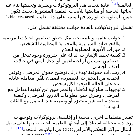
[15]
العالمية
عادة بتحديد هذه البروتوكولات ونشرها وتحديثها بناء على
أبحاثها الخاصة أو متابعتها للأبحاث العلمية المنشورة، بحيث تكون
جميع المعلومات الواردة فيها مبنية على أدلة علمية Evidence-based.
تشمل البروتوكولات بالعادة جوانب مختلفة تشمل على:
جوانب علمية وطبية بحتة مثل خطوات تقييم الحالات المرضية
والفحوصات السريرية والمخبرية المطلوبة للتشخيص
خيارات الأدوية المطلوبة للعلاج
كيفية تحديد الإشارات الدالة على ضرورة وجود تدخل من
أخصائيين نفسيين أو اجتماعيين أو تدخل أمني في حالات
العنف الجنسي.
إرشادات حقوقية تهدف إلى توضيح حقوق المرضى، وتوفير
الحماية من التحيزات العنصرية، لضمان تلقّي معاملة عادلة
بناء على الحالة الصحية لكل شخص.
توجيهات سلوكية للأطباء والممرضين عن كيفية التعامل مع
المرضى، وطرق جمع معلومات التاريخ المرضي، وكيفية
استخدام لغة غير متحيزة أو وصمية عند التعامل مع الفئات
المهمشة.
تصدر منظمات أخرى، محلية أو إقليمية، بروتوكولات وتوجيهات
إرشادية مختلفة استنادًا إلى أبحاثها العلمية الخاصة، منها على سبيل
[17]
[16]
المثال مراكز التحكم بالأمراض CDC في الولايات المتحدة
،
[18]