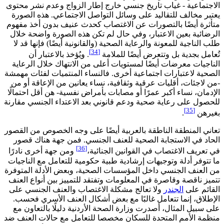
الاجتماعية - غياب تاريخ جنسي خارج إطار الزواج وعدم نشر محتوى
يعتبر مخالف للتقاليد على وسائل التواصل الاجتماعي. هذه الصورة
متأثرة أيضًا بالتصورات عن الاغتصاب كحدث عنيف بدون أخذ مفهوم
الرضائية بعين الاعتبار، وفي حال لم تكن هذه الصورة واضحة خلال
طلب الناجية للمعونة والرعاية الصحية (والقانونية أيضًا) فإنها قد لا
[34]
تُعامل بجدية بل وتتعرض أيضًا للملامة
. ويُؤخذ بالاعتبار أن
الناجيات معرضات أيضًا لمستويات أعلى من الانتهاك خلال الرعاية
الصحية لاعتبارات اجتماعية أخرى. فالنساء المنتميات لفئات مهمشة
-من لاجئات، أقليات عرقية وثقافية، نساء يعانين من الإعاقة أو من
الإدمان، نساء أكبر عمرًا أو مصابات بأمراض نفسية- هن أقل احتمالًا
للحصول على رعاية صحية ودعم قانوني بعد الاعتداء الجنسي مقارنة
[35]
بغيرهن
.
تعاني المنطقة الناطقة بالعربية أيضًا على وجه الخصوص من القصور
الحاد في الاستجابة الصحية للعنف الجنسي. فمن جهة هناك قصور
[36]
في تعريف الاغتصاب في القوانين الجنائية،
ومن جهة أخرى نادرًا
ما تتوفر أدلة وتوجيهات إرشادية طبية حكومية للتعامل مع الناجيات
من العنف الجنسي داخل المؤسسات الصحية، وبعض الأدلة المتوفرة
تتميز ناقصة وقاصرة في المعلومات وتفتقد للتمييز بين أنواع العنف
القائم على
الجندر
ولا تعالج مشكلة الاغتصاب والعنف الجنسي على
الإطلاق، إنما تتعامل غالبًا مع بعض أشكال العنف الأسري فحسب.
على سبيل المثال، أصدرت وزارة الصحة الأردنية دليلًا بالتعاون مع
منظمة الأمم المتحدة للسكان مخصصا للتعامل مع حالات العنف ضد