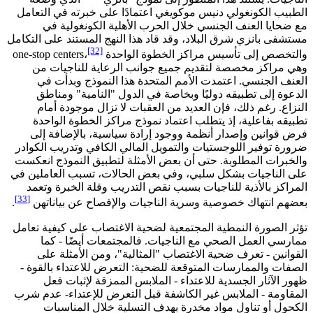
الطبيب الكونغولي دنيس موكويغي اعتمادًا على خبرته في التعامل
مع ضحايا العنف الجنسي خلال الحرب الأهلية الكونغولية في
مستشفى بانزي شرق البلاد، وقد قاد هذا النهج المستند على التكامل
[32]
والتخصص إلى تأسيس مراكز الخطوة الواحدة one-stop centers،
وهي مراكز مخصصة لتقديم جميع جوانب الرعاية للناجيات من
العنف الجنسي. اعتمدت الأمم المتحدة هذا النموذج وبدأت في
الدعوة إلى تطبيقه دوليًا وبخاصة في الدول "النامية" ومناطق
النزاع. رغم ذلك، فإن العديد من العقبات لا تزال موجودة أمام
تطبيقه بفاعلية، إذ يتطلب اعتماد نموذج مراكز الخطوة الواحدة
فرض قوانين وإصدار أنظمة ووجود إرادة سياسية، بالإضافة إلى
ضرورة توفير اللوجستيات والتمويل المالي الكافي وتدريب الكوادر
والخبرات المطلوبة. حتى أن بعض الأمثلة لتطبيق النموذج انعكست
على الناجيات بشكل سلبي، وفي بعض الحالات، تسبب العاملين في
المراكز بالأذية للناجيات بسبب نقص التدريب وقلة الخبرة وتعمد
[33]
بعضهم انتهاك خصوصية وسرية الناجيات والإفصاح عن بياناتهن
.
تؤثر الصورة النمطية المجتمعية لضحية الاغتصاب على كيفية تعامل
ممارسي العمل الصحي مع الناجيات. فالمجتمعات أيضًا - كما
القوانين - تعرف ضحية الاغتصاب "المثالية"، ومن الأمثلة على
الصفات والممارسات المتوقعة للضحية: التعرض للاعتداء بالقوة -
ظهور الآثار الجسدية للاعتداء - الملابس الممزقة لإثبات فعل
المقاومة - الملابس غير الكاشفة قبل التعرض للإعتداء- عدم شرب
الكحول أو تناول مواد مخدرة بهدف التسلية خلال المناسبات