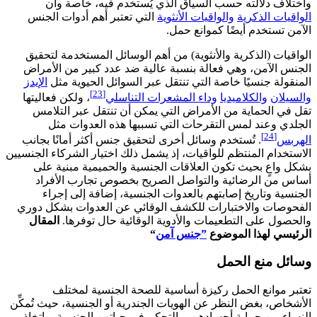
واختلاف دلالته حسب السياق الذي يُستخدم فيه، خاصة وأن
الواقيات الذكرية
والواقيات الأنثوية
التي تعتبر أهم أدوات الجنس
الآمن تستخدم أيضًا كموانع حمل.
الواقيات (الذكرية والأنثوية) من أهم الوسائل المستخدمة لتحقيق
الجنس الآمن، وهي فعالة بنسبة عالية ضد عدد كبير من الأمراض
المنقولة جنسيًا خاصة التي تنتقل عبر السوائل الحيوية مثل
الإيدز
[23]
والسيلان
والكلاميديا
وداء المشعرات التناسلي
، ولكن فعاليتها
تقل في الحماية من الأمراض التي يمكن أن تنتقل عبر التلامس
الجلدي وعند لمس التقرحات التي تسببها هذه العدوات مثل
[24]
الهربس
. تُستخدم وسائل أخرى لتحقيق جنس أكثر أمانًا بجانب
الاستخدام المنتظم للواقيات، إذ يشمل ذلك اختيار الشركاء الجنسيين
بشكل واعٍ بحيث تكون العلاقات الجنسية والحميمية مبنية على
أساس من الرضائية والتواصل الصريح بخصوص تجارب الأفراد
الجنسية وتاريخ إصابتهم بالعدوات الجنسية، إضافة إلى إجراء
الفحوصات والاختبارات للكشف الوقائي عن العدوات بشكل دوري
والحصول على التطعيمات والأدوية الوقائية حال توفرها.
المقال
الرئيسي لهذا الموضوع
”جنس آمن
“
وسائل منع الحمل
تعتبر موانع الحمل ركيزة أساسية للصحة الجنسية لمختلف
الأشخاص، بغض النظر عن الهويات الجندرية أو الجنسية، حيث تُمكِّن
النساء من حماية أجسادهن، والتحكم في حياتهن الجنسية، واتخاذ