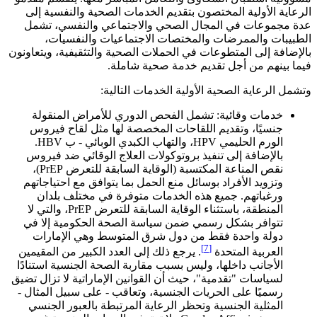
الرعاية الأولية المختصون بتقديم الخدمات الصحية والنفسية إلى
عدة مجموعات في المجال الصحي والاجتماعي والنفسي، تشمل
الطبيبات والممرضات والمختصات الاجتماعيات والنفسيات،
بالإضافة إلى المتطوعات في الحملات الصحية والتثقيفية، ويتعاونون
فيما بينهم من أجل تقديم خدمة صحية شاملة.
وتشمل الرعاية الصحية الأولية الخدمات التالية:
خدمات وقائية: تشمل الفحص الدوري للأمراض المنقولة
جنسيًا، وتقديم اللقاحات المخصصة لها مثل لقاح فيروس
الورم الحليمي HPV، والتهاب الكبدي الوبائي - ب HBV.
بالإضافة إلى تنفيذ بروتوكولات العلاج الوقائي ضد فيروس
نقص المناعة المكتسبة (الوقاية السابقة للتعرض PrEP)،
وتزويد الأفراد بوسائل منع الحمل بما يتوافق مع احتياجاتهم
ورغباتهم. جميع هذه الخدمات متوفرة في مختلف بلدان
المنطقة، باستثناء الوقاية السابقة للتعرض PrEP، والتي لا
تتوافر بشكل رسمي ضمن سياسة الصحة الحكومية إلا في
دولة واحدة فقط من دول شرق المتوسط وهي الإمارات
[7]
العربية المتحدة
. يرجع ذلك إلى العدد الكبير من المقيمين
الأجانب داخلها، وليس بسبب مقاربة الصحة الجنسية استنادًا
لسياسات "تقدمية"، حيث أن القوانين الإماراتية لا تزال تضيق
رسميًا على الحريات الجنسية، وتعاقب - على سبيل المثال -
المثلية الجنسية وتحظر الرعاية المرتبطة بالعبور الجنسي