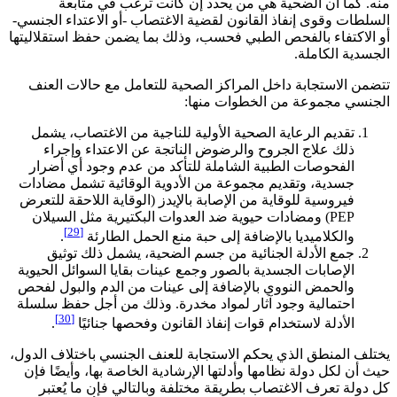
منه. كما أن الضحية هي من يحدد إن كانت ترغب في متابعة
السلطات وقوى إنفاذ القانون لقضية الاغتصاب -أو الاعتداء الجنسي-
أو الاكتفاء بالفحص الطبي فحسب، وذلك بما يضمن حفظ استقلاليتها
الجسدية الكاملة.
تتضمن الاستجابة داخل المراكز الصحية للتعامل مع حالات العنف
الجنسي مجموعة من الخطوات منها:
تقديم الرعاية الصحية الأولية للناجية من الاغتصاب، يشمل
ذلك علاج الجروح والرضوض الناتجة عن الاعتداء وإجراء
الفحوصات الطبية الشاملة للتأكد من عدم وجود أي أضرار
جسدية، وتقديم مجموعة من الأدوية الوقائية تشمل مضادات
فيروسية للوقاية من الإصابة بالإيدز (الوقاية اللاحقة للتعرض
PEP) ومضادات حيوية ضد العدوات البكتيرية مثل السيلان
[29]
والكلاميديا بالإضافة إلى حبة منع الحمل الطارئة
.
جمع الأدلة الجنائية من جسم الضحية، يشمل ذلك توثيق
الإصابات الجسدية بالصور وجمع عينات بقايا السوائل الحيوية
والحمض النووي بالإضافة إلى عينات من الدم والبول لفحص
احتمالية وجود آثار لمواد مخدرة. وذلك من أجل حفظ سلسلة
[30]
الأدلة لاستخدام قوات إنفاذ القانون وفحصها جنائيًا
.
يختلف المنطق الذي يحكم الاستجابة للعنف الجنسي باختلاف الدول،
حيث أن لكل دولة نظامها وأدلتها الإرشادية الخاصة بها، وأيضًا فإن
كل دولة تعرف الاغتصاب بطريقة مختلفة وبالتالي فإن ما يُعتبر