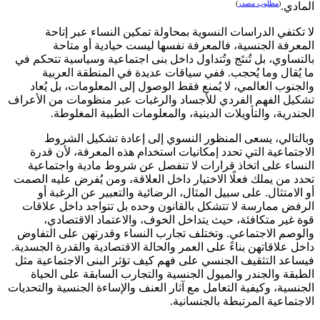
(
مطلوب مصدر
)
المادي.
لا تكتفي الدراسات النسوية بمحاولة تمكين النساء عبر إتاحة
المعرفة الجنسية، فالمعرفة نفسها ليست حيادية أو متاحة
بالتساوي، بل تُنتَج وتُتداول داخل بنى اجتماعية وسياسية تتحكم في
ما يُقال وما يُحجب. ففي سياقات عديدة في المنطقة العربية
والجنوب العالمي، لا يُمنع فقط الوصول إلى المعلومات، بل يُعاد
تشكيل الفهم الفردي للأجساد والرغبات عبر منظومات من الأعراف
الجندرية، والتأويلات الدينية، والمعلومات الطبية المغلوطة.
وبالتالي، يسعى المنظور النسوي إلى إعادة تشكيل الشروط
الاجتماعية التي تحدد إمكانيات استخدام هذه المعرفة، لأن قدرة
النساء على اتخاذ قرارات لا تنفصل عن شروط مادية واجتماعية
تحدد من يملك فعلًا الاختيار داخل العلاقة، ومن يُفرض عليه الصمت
أو الامتثال. على سبيل المثال، الرضائية والتعبير عن الرغبة أو
الرفض ممارسة لا تتشكل بالقانون وحده بل تتواجد داخل علاقات
قوة غير متكافئة، حيث يتداخل الخوف، والاعتماد الاقتصادي،
والوصم الاجتماعي. وتختلف تجارب النساء وقدرتهن على التفاوض
داخل علاقاتهن بناءً على العمر والحالة الاقتصادية والقدرة الجسدية.
فيساعد التثقيف الجنسي على فهم كيف تؤثر البنى الاجتماعية مثل
الطبقة والجندر والميول الجنسية والتجارب السابقة على الحياة
الجنسية، وكيفية التعامل مع آثار العنف والإساءة الجنسية والتحديات
الاجتماعية المرتبطة بالجنسانية.