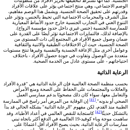
الجنسية. كما أنها تشترط لتحقيقها تحرير الأفراد من منظومات
الوصم الاجتماعي، وهي منتج اجتماعي يؤثر على علاقات الأفراد
وقدرتهم على تحقيق الصحة الجنسية. ويشمل هذا الوصم مفاهيم،
مثل الشرف والمحرمات الاجتماعية التي تحيط بالجنس، وتؤثر على
التنوع الغني في التجارب الجنسية خارج حدود الأنماط المعيارية
للممارسة الجنسية (جنس غيري داخل حدود مؤسسة الزواج).
بالإضافة لذلك، فالتمايزات الاجتماعية تؤثر أيضًا على القدرة على
ضمان وصول جميع الأفراد في المجتمع إلى ذات المستوى من
الصحة الجنسية، حيث أن الاختلافات الطبقية والاثنية والثقافية
وعوامل أخرى مثل الإعاقة الجسدية والنفسية وغيرها تنتج مستويات
متعددة من الوصول وتفاوت في جودة حصول الأفراد - باختلاف
احتياجاتهم - على مستوى عادل من الخدمة الصحية.
الرعاية الذاتية
بحسب منظمة الصحة العالمية فإن الرعاية الذاتية هي "قدرة الأفراد
والعائلات والمجتمعات على الحفاظ على الصحة ومنع الأمراض
والتعامل معها، سواء كان ذلك مصحوبًا بدعم ممارسي العمل
[41]
الصحي أو بدونه".
إن الوقاية من المرض أمر راسخ في الممارسة
الطبية منذ القدم، لكن مفهوم "الرعاية الذاتية" بشكله الحالي قد بدأ
[42]
بالتشكل حديثًا
كاستجابة للنقص العالمي في أعداد الأطباء، وقد
ساهمت موجة وباء كوفيد-19 العالمية في الدفع أكثر باتجاه تبني
ممارسات الرعاية الذاتية، بحيث يصبح الأفراد أقل اعتمادًا على
المؤسسة الطبية وأكثر قدرة على التعامل مع الأمراض مع مستوى