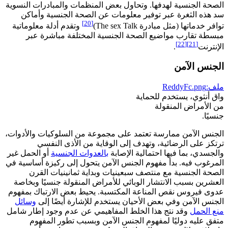
الصحة الجنسية لهدفها. وتحاول بعض المنظمات والمبادرات النسوية
سد هذه الثغرة عبر توفير معلومات عن الصحة الجنسية وأماكن
[20]
توافر خدماتها (مثل مبادرة The sex Talk)
وتقدم أدلة معلوماتية
مبسطة تقارب مواضيع الصحة الجنسية المختلفة مباشرة عبر
[22]
[21]
الإنترنت
.
الجنس الآمن
ملف:ReddyFc.png
واق أنثوي، يستخدم للحماية
من الأمراض المنقولة
جنسيًا.
الجنس الآمن ممارسة تعتمد على مجموعة من السلوكيات والأدوات،
ترتكز على الرضائية، وتهدف إلى الوقاية من الأذى النفسي
والجسدي، بما فيها احتمالية الإصابة
بالعدوات الجنسية
أو الحمل غير
المرغوب فيه. بدأ مفهوم الجنس الآمن يتحول إلى ركيزة أساسية في
الصحة الجنسية مع منتصف سبعينيات وبداية ثمانينيات القرن
العشرين بسبب الانتشار الوبائي للأمراض المنقولة جنسيًا وبخاصة
عدوى فيروس نقص المناعة المكتسبة. يحيط بعض الارتباك بمفهوم
الجنس الآمن وفي بعض الأحيان يستخدم للإشارة أيضًا إلى
وسائل
منع الحمل
وقد نتج هذا الخلط المفاهيمي عن عدم وجود إطار شامل
متفق عليه دوليًا لمفهوم الجنس الآمن وبسبب تطور المفهوم