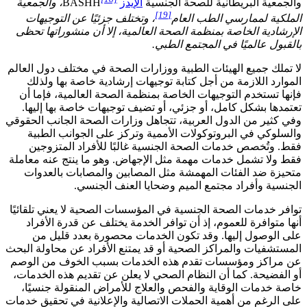
والجمعية البريطانية للصحة الجنسية
الإيدز
BASHH
، والجمعية
[19]
الملكية لممارسي الطب العام
، وتختلف جزئيًا عن التوجيهات
الإرشادية الخاصة بمنظمة الصحة العالمية، إلا أن منشوراتها تحظى
بالقبول عالميًا في المجتمع الطبي.
لا تملك جميع الهيئات الطبية ووزارات الصحة في مختلف دول العالم
الموارد اللازمة من أجل كتابة توجيهات إرشادية خاصة بها ولذلك
فإنها تستخدم التوجيهات الخاصة بمنظمة الصحة العالمية، فإما أن
تعتمدها بشكل كامل، أو جزئي، أو تضيف توجيهات خاصة بها إليها.
وفي كثير من الدول العربية، تتجاهل وزارات الصحة الجانب الحقوقي
والسلوكي في البروتوكولات الأممية وتركز على الجوانب الطبية
فقط. وتُخصص خدمات الصحة الجنسية غالبًا للأفراد المتزوجين
فقط ولا تشمل خدمات مهمة مثل الإجهاض. وهو ما ينتج عنه معاملة
متحيزة ضد الفئات المهمشة مثل المصابين والمصابات بالعدوات
الجنسية وأفراد مجتمع الميم وضحايا العنف الجنسي.
توافر خدمات الصحة الجنسية في المؤسسات الصحية لا يعني تلقائيًا
أنها متوافرة للعموم، إذ أن توافر الخدمة يختلف عن قدرة الأفراد
على الوصول إليها. وقد تكون الخدمات محصورة بعدد قليل من
المستشفيات والمراكز الصحية أو قد يمتنع الأفراد عن محاولة البحث
عن مراكز ومؤسسات تقدم هذه الخدمات بسبب الخوف من الوصم
أو الفضيحة. كما أن النظام الصحي لا يعلن عن تقديم هذه الخدمات،
خاصة خدمات الوقاية والفحص والعلاج للأمراض المنقولة جنسيًا،
على الرغم من أهمية الحملات الاتصالية والإعلانية في تحقيق خدمات