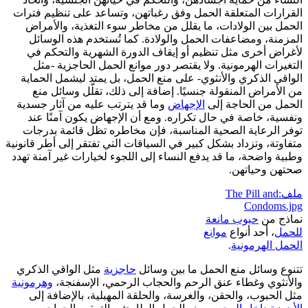
القرارات المتعلقة الحمل وفق رغباتهن، وتساعد على تنظيم فترات
الحمل بين الولادات، ما يقلل من مخاطر سوء التغذية، والأمراض
المزمنة، ومضاعفات الحمل والولادة. كما تُستخدم هذه الوسائل
لأغراض أخرى مثل تنظيم أو إيقاف الدورة الشهرية والتحكم في
التغيرات الهرمونية. ولا يقتصر دور موانع الحمل الحاجزية -مثل
الواقي الذكري والأنثوي- على منع الحمل، بل يمتد ليشمل الحماية
من الأمراض المنقولة جنسيًا. إضافة إلى ذلك، تقلّل وسائل منع
الحمل من الحاجة إلى
الإجهاض
وما قد يترتب عليه من آثار جسدية
ونفسية، خاصة في حال تكراره. ومع أن الإجهاض يكون آمنًا عند
توفر الرعاية الصحية المناسبة، فإن مخاطره تظل قائمة بدرجات
متفاوتة، وتزداد بشكل كبير في السياقات التي تفتقر إلى أطر قانونية
وطبية واضحة، ما قد يدفع النساء إلى اللجوء لخيارات غير آمنة تهدد
صحتهن وحياتهن.
ملف:The Pill and
Condoms.jpg
نماذج من
حبوب مانعة
للحمل
، أحد أنواع
موانع
الحمل الهرمونية
.
تتنوع وسائل منع الحمل ما بين وسائل
حاجزية
مثل الواقي الذكري
والأنثوي وغطاء عنق الرحم والحجاب الرحمي، الإسفنجة،
وهرمونية
مثل الحبوب، والحقن، والغرسة، والحلقة المهبلية، بالإضافة إلى