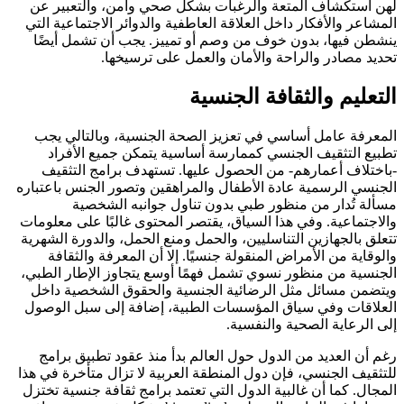
لهن استكشاف المتعة والرغبات بشكل صحي وآمن، والتعبير عن
المشاعر والأفكار داخل العلاقة العاطفية والدوائر الاجتماعية التي
ينشطن فيها، بدون خوف من وصم أو تمييز. يجب أن تشمل أيضًا
تحديد مصادر والراحة والأمان والعمل على ترسيخها.
التعليم والثقافة الجنسية
المعرفة عامل أساسي في تعزيز الصحة الجنسية، وبالتالي يجب
تطبيع التثقيف الجنسي كممارسة أساسية يتمكن جميع الأفراد
-باختلاف أعمارهم- من الحصول عليها. تستهدف برامج التثقيف
الجنسي الرسمية عادة الأطفال والمراهقين وتصور الجنس باعتباره
مسألة تُدار من منظور طبي بدون تناول جوانبه الشخصية
والاجتماعية. وفي هذا السياق، يقتصر المحتوى غالبًا على معلومات
تتعلق بالجهازين التناسليين، والحمل ومنع الحمل، والدورة الشهرية
والوقاية من الأمراض المنقولة جنسيًا. إلا أن المعرفة والثقافة
الجنسية من منظور نسوي تشمل فهمًا أوسع يتجاوز الإطار الطبي،
ويتضمن مسائل مثل الرضائية الجنسية والحقوق الشخصية داخل
العلاقات وفي سياق المؤسسات الطبية، إضافة إلى سبل الوصول
إلى الرعاية الصحية والنفسية.
رغم أن العديد من الدول حول العالم بدأ منذ عقود تطبيق برامج
للتثقيف الجنسي، فإن دول المنطقة العربية لا تزال متأخرة في هذا
المجال. كما أن غالبية الدول التي تعتمد برامج ثقافة جنسية تختزل