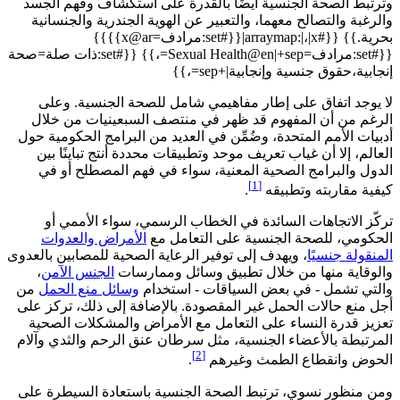
وترتبط الصحة الجنسية أيضًا بالقدرة على استكشاف وفهم الجسد
والرغبة والتصالح معهما، والتعبير عن الهوية الجندرية والجنسانية
بحرية.}} {{#arraymap:|،|x|{{#set:مرادف=x@ar}}}}
{{#set:مرادف=Sexual Health@en|+sep=،}} {{#set:ذات صلة=صحة
إنجابية،حقوق جنسية وإنجابية|+sep=،}}
لا يوجد اتفاق على إطار مفاهيمي شامل للصحة الجنسية. وعلى
الرغم من أن المفهوم قد ظهر في منتصف السبعينيات من خلال
أدبيات الأمم المتحدة، وضُمِّن في العديد من البرامج الحكومية حول
العالم، إلا أن غياب تعريف موحد وتطبيقات محددة أنتج تباينًا بين
الدول والبرامج الصحية المعنية، سواء في فهم المصطلح أو في
[1]
كيفية مقاربته وتطبيقه
.
تركّز الاتجاهات السائدة في الخطاب الرسمي، سواء الأممي أو
الحكومي، للصحة الجنسية على التعامل مع
الأمراض والعدوات
المنقولة جنسيًا
، ويهدف إلى توفير الرعاية الصحية للمصابين بالعدوى
والوقاية منها من خلال تطبيق وسائل وممارسات
الجنس الآمن
،
والتي تشمل - في بعض السياقات - استخدام
وسائل منع الحمل
من
أجل منع حالات الحمل غير المقصودة. بالإضافة إلى ذلك، تركز على
تعزيز قدرة النساء على التعامل مع الأمراض والمشكلات الصحية
المرتبطة بالأعضاء الجنسية، مثل سرطان عنق الرحم والثدي وآلام
[2]
الحوض وانقطاع الطمث وغيرهم
.
ومن منظور نسوي، ترتبط الصحة الجنسية باستعادة السيطرة على