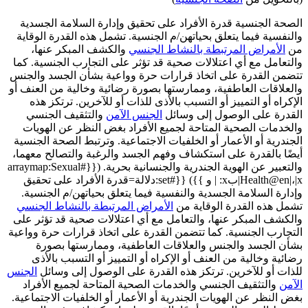
الصحة الجنسية قدرة الأفراد على تحقيق وإدارة السلامة الجسدية
والنفسية فيما يتعلق بحياتهن/م الجنسية. تشمل هذه القدرة الوقاية
من
الأمراض المرتبطة بالنشاط الجنسي
والكشف المبكر عنها،
والتعامل مع أي اعتلالات صحية قد تؤثر على التجارب الجنسية. كما
تتضمن القدرة على اتخاذ قرارات حرة وواعية بشأن الجسد والجنس
والعلاقات العاطفية، وممارستها بصورة رضائية وخالية من العنف أو
الإكراه أو التمييز أو التسبب بالأذى للذات أو للآخرين. ترتكز هذه
القدرة على الوصول إلى وسائل
الجنس الآمن
والتثقيف الجنسي
والخدمات الصحية المتاحة لجميع الأفراد بغض النظر عن الهويات
الجندرية أو الأعمار أو الخلفيات الاجتماعية. وترتبط الصحة الجنسية
أيضًا بالقدرة على استكشاف وفهم الجسد والرغبة والتصالح معهما،
والتعبير عن الهوية الجندرية والجنسانية بحرية. ({{#arraymap:Sexual
Health@en|،|x|بx: | و }}) {{#set:دلالة=قدرة الأفراد على تحقيق
وإدارة السلامة الجسدية والنفسية فيما يتعلق بحياتهن/م الجنسية.
تشمل هذه القدرة الوقاية من
الأمراض المرتبطة بالنشاط الجنسي
والكشف المبكر عنها، والتعامل مع أي اعتلالات صحية قد تؤثر على
التجارب الجنسية. كما تتضمن القدرة على اتخاذ قرارات حرة وواعية
بشأن الجسد والجنس والعلاقات العاطفية، وممارستها بصورة
رضائية وخالية من العنف أو الإكراه أو التمييز أو التسبب بالأذى
للذات أو للآخرين. ترتكز هذه القدرة على الوصول إلى وسائل
الجنس
الآمن
والتثقيف الجنسي والخدمات الصحية المتاحة لجميع الأفراد
بغض النظر عن الهويات الجندرية أو الأعمار أو الخلفيات الاجتماعية.