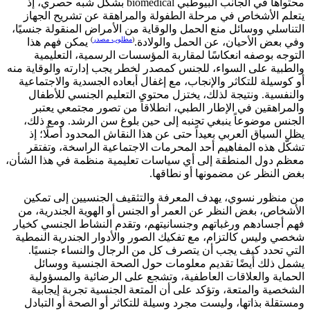
محتواها في الجانب البيوطبي biomedical بشكل شبه حصري، إذ
يتعلم الأشخاص في مرحلة الطفولة والمراهقة عن تشريح الجهاز
التناسلي ووسائل منع الحمل والوقاية من الأمراض المنقولة جنسيًا،
(
مطلوب مصدر
)
وفي بعض الأحيان، عن الحمل والولادة.
يمكن فهم هذا
التوجه بوصفه انعكاسًا لمقاربة المؤسسات الرسمية، التعليمية
والطبية على السواء، للجنس كمصدر لخطر يجب إدارته والوقاية منه
أو كوسيلة للتكاثر والإنجاب، مع إغفال أبعاده الجسدية والاجتماعية
والنفسية. ونتيجة لذلك، يختزل محتوى التعليم الجنسي للأطفال
والمراهقين في الإطار الطبي، انطلاقاً من تصور مجتمعي يعتبر
الجنس موضوعاً ينبغي تجنبه إلى حين بلوغ سن الرشد. ومع ذلك،
يظل السياق العربي بعيداً حتى عن هذا النقاش المحدود أصلًا؛ إذ
تشكّل هذه المفاهيم أحد المحرمات الاجتماعية الراسخة، وتفتقر
معظم دول المنطقة إلى أي سياسات تعليمية منظمة في هذا الشأن،
بغض النظر عن مضمونها أو نطاقها.
من منظور نسوي، يهدف المعرفة والتثقيف الجنسيين إلى تمكين
الأشخاص، بغض النظر عن العمر أو الجنس أو الهوية الجندرية، من
فهم أجسادهم ورغباتهم وجنسانيتهم، وتقدم النشاط الجنسي كخيار
شخصي وليس كالتزام، مع تفكيك الصور والأدوار الجندرية النمطية
التي تحدد كيف يجب أن يتصرف كل من الرجال والنساء جنسيًا.
يشمل ذلك أيضًا تقديم معلومات حول الصحة الجنسية ووسائل
الحماية والعلاقات العاطفية، وتشجع على الرضائية والمسؤولية
الشخصية والمتعة، وتؤكد على أن المتعة الجنسية تجربة إيجابية
ومستقلة بذاتها، وليست مجرد وسيلة للتكاثر أو الصحة أو التبادل