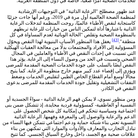
للخدمات الصحية أمرًا صعبًا، خاصة في دول المنطقة العربية.
عند ظهور مصطلح "الرعاية الذاتية" في التوجيهات الإرشادية
لمنظمة الصحة العالمية أول مرة في 2019، ورغم أنها جاءت جزئيًا
كاستجابة لنقص الأطباء عالميًا، روجت المنظمة لتدخلات الرعاية
الذاتية باعتبارها أداة لتمكين الناس من خيارات للرعاية تربطهم
بالمنظومة الصحية وتقلص "الحالة الوبائية لعدم المساواة في كل
[43]
منطقة".
يغفل هذا المنظور الأسباب البنيوية لهذا النقص ويحوّل
المسؤولية إلى الأفراد والمجتمعات بدلًا من معالجة العقبات الهيكلية
التي تسببت في إحداث النقص في الأطباء والعاملين في المجال
الصحي وتسببت في الحد من وصول النساء إلى الرعاية. يؤثر هذا
النقص أيضًا بالسلب على جودة الخدمات الصحية المقدمة للمرضى
ويؤدي إلى إقصاء عدد كبير منهم خارج منظومة الرعاية. كما يتيح
مجالًا أوسع أمام القطاع الخاص الطبي لتقليص الخدمات وضغط
النفقات التشغيلية وتقليل جودة الخدمات المقدمة للمرضى بدعوى
النقص في الكادر.
ومن منظور نسوي، لا يمكن فهم الرعاية الذاتية - سواءً الجسدية أو
النفسية أو العاطفية- كمسؤولية فردية محايدة، إذ تتشكل ضمن بنى
اجتماعية وسياسية تتحكم في إمكانية كل شخص الحصول على
الدعم والرعاية والوصول إلى والمعرفة وفهمها. الرعاية الذاتية
النسوية تعني بناء شبكة حماية ودعم اجتماعي تتمكن فيها النساء من
تبادل التجارب والمعارف والأدوات والموارد التي تمكنهن من بناء
علاقات صحية مع الجسد، داخل وخارج السياق الجنسي. كما تتيح