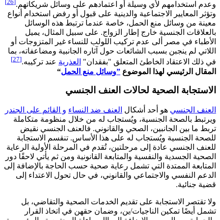
[26]
وعدم استخدامهم لأي وسيلة أو اعتمادهم على وسائل شريكاتهم.
وتؤثر المعايير الاجتماعية والدينية على قبول أو رفض استخدام أنواع
معينة من وسائل منع الحمل، خاصة عندما ترتبط هذه الوسائل
بالعلاقات الجنسية خارج إطار الزواج. على سبيل المثال، يميل
الأطباء في مصر ألى عدم تركيب اللولب للنساء غير المتزوجات أو
اللاتي لم ينجبن بسبب الشائعات حول آثاره الجانبية ومضاعفاته، بما
[27]
في ذلك الاعتقاد الخاطئ المتعلق "بفقدان"
العذرية
عند تركيبه.
المقال الرئيسي لهذا الموضوع
”وسائل منع الحمل
“
الاستجابة الصحية لحالات العنف الجنسي
العنف الجنسي
هو أحد أشكال
العنف ضد النساء
و القائم على الجندر
ويرتبط بالصحة الجنسية، ويُستجاب له من خلال منظومة متكاملة
تربط ما بين الجانبين، الصحي والقانوني. فالعنف الجنسي نقيض
للصحة الجنسية ويُستجاب له على هذا الأساس. تنقسم الاستجابة
للعنف الجنسي عادة إلى مرحلتين، تُقدم في المرحلة الأولية الرعاية
الصحية الجسدية والنفسية والمتابعة القانونية ومن ثم يأتي لاحقًا دور
المتابعة الممتدة التي تشمل رعاية صحية حسب الحاجة بالإضافة إلى
الدعم النفسي والاجتماعي والقانوني، في حال تحول الاعتداء إلى
قضية جنائية.
ولا تقتصر الاستجابة على تقديم الخدمات الصحية والتقاضي، بل
تشمل أيضًا تمكين الناجيات/ين، وضمان حقهن في اتخاذ القرار