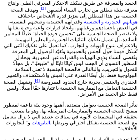
الجسد والمعرفة عن طريق تفكيك الاحتكار المعرفي الطبي وإنتاج
[3]
معرفة بديلة تنطلق من تجارب النساء أنفسهن
. وتهدف الصحة
الجنسية من هذا المنطلق إلى تعزيز قدرة الأشخاص -باختلاف
هوياتهم الجندرية
و الجنسية
وقدراتهم الجسدية وصحتهم النفسية-
في العيش بأجسادهم ورغباتهم، واتخاذ قرارات واعية وحرة بشأنها.
ولا تقتصر الصحة الجنسية على “تحسين جودة الحياة" طبقًا للمعايير
السائدة، بل تشمل تفكيك الثنائيات الجندرية والمعايير المهيمنة
والاعتراف بتنوع الهويات والتجارب. كما تعمل على تفكيك البُنى التي
تُشكل فهمنا حول الجنس والحميمية وتُقيّد الوصول إلى المعرفة
وتُقصي النساء وذوي الهويات والقدرات غير المعيارية. ويجادل
المنظور النسوي أن الجسد ليس كيانًا ثابتًا أو "طبيعيًا"، بل مجالًا
للتحول والتجريب، والبالتالي فالصحة الجنسية لا تعني السلامة
البيولوجية فقط، بل أيضًا القدرة على العيش والاستكشاف والتعبير
[4]
الجندري والجنسي بحرية خارج الحدود المفروضة
. وتشمل الصحة
الجنسية التعامل مع الممارسة الجنسية باعتبارها حقًا أصيلًا، وليس
فقط خلو الجسد من الأمراض.
تتأثر الصحة الجنسية بعوامل متعددة، أهمها وجود بيئة داعمة لمنظور
منفتح للصحة الجنسية والممارسات المرتبطة بها، وهو ما يصعب
تحقيقه في المجتمعات الأبوية في سياقات عديدة التي لا تزال تتعامل
مع الصحة الجنسية بشكل اختزالي وتربطها
بالتابوهات
و"التجاوزات
الأخلاقية".
كما تعد قدرة الأفراد على الوصول بسهولة إلى الخدمات الصحية من