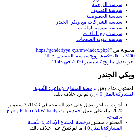
سياسة الترجمة
سياسة التصنيف
سياسة الخصوصية
سياسة الشراكات مع ويكي الجندر
سياسة تسمية الملفات
سياسة رفع الملفات
سياسة عنونة الصفحات
مجلوبة من "
https://genderiyya.xyz/mw/index.php?
title=مشروع:سياسة_التصنيف&oldid=27400
"
آخر تعديل بتاريخ 7 سبتمبر 2020، في 11:43
ويكي الجندر
المحتوى متاح وفق
برخصة المشاع الإبداعي: النِّسبة-
المشاركةبالمثل 4.0
إن لم يرد خلاف ذلك.
أجرت
آية
آخر تعديل على هذه الصفحة في 11:43، 7 سبتمبر
2020. بناء على عمل
أحمد غربية
،
Fatima Al-Wahaidy
و
فرح
برقاوي
.
المحتوى منشور
برخصة المشاع الإبداعي: النِّسبة-
المشاركةبالمثل 4.0
ما لم يُنصّ على خلاف ذلك.