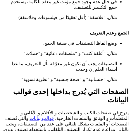
في حال عدم وجود جمع مؤنث غير معقد للكلمة، يستخدم
جمع التكسير للتصنيف.
مثال
: "فلاسفة" (أفل تعقيدًا من فيلسوفات وفلاسفة)
الجمع وعدم التعريف
وضع ألفاظ التصنيفات في صيغة الجمع.
مثال
: "أغلفة كتب" و "ملصقات دعائية" و"حملات"
التصنيفات يجب أن تكون غير معرّفة بأل التعريف، ما عدا
أسماء العلم إن وجدت
مثال
: "جنسانية" و "صحة جنسية" و "نظرية نسوية"
الصفحات التي يُدرج بداخلها إحدى قوالب
البيانات
يدرج في صفحات الكتب و الشخصيات و الأفلام و الأغاني و
المنظّمات و الوثائق والملفات الخارجية،
قوالب بيانات
والتي تُصنف
الصفحات أو الملفات بشكل تلقائي على عدد من التصنيفات، ويجب
بالتالي مراعاة عدم تكرار التصنيف التلقائي، باستخدام تصنيف يدوي.